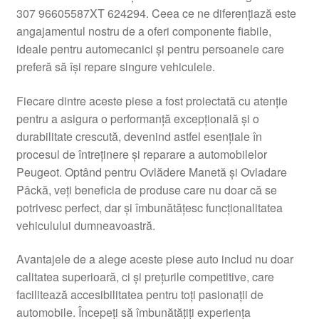
307 96605587XT 624294. Ceea ce ne diferențiază este
Livrare
angajamentul nostru de a oferi componente fiabile,
ideale pentru automecanici și pentru persoanele care
Livrare în toată lumea
preferă să își repare singure vehiculele.
Plângere
Fiecare dintre aceste piese a fost proiectată cu atenție
pentru a asigura o performanță excepțională și o
durabilitate crescută, devenind astfel esențiale în
Plățile
procesul de întreținere și reparare a automobilelor
Peugeot. Optând pentru Ovlădere Manetă și Ovladare
Politică de confidențialitate
Pâckă, veți beneficia de produse care nu doar că se
potrivesc perfect, dar și îmbunătățesc funcționalitatea
Procedura de reclamație
vehiculului dumneavoastră.
Termeni si conditii
Avantajele de a alege aceste piese auto includ nu doar
calitatea superioară, ci și prețurile competitive, care
facilitează accesibilitatea pentru toți pasionații de
automobile. Începeți să îmbunătățiți experiența