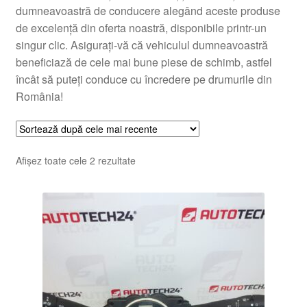
dumneavoastră de conducere alegând aceste produse
de excelență din oferta noastră, disponibile printr-un
singur clic. Asigurați-vă că vehiculul dumneavoastră
beneficiază de cele mai bune piese de schimb, astfel
încât să puteți conduce cu încredere pe drumurile din
România!
Sortat
Afișez toate cele 2 rezultate
după
cele
mai
recente