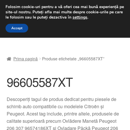
LIVRARE de la 33 lei
Folosim cookie-uri pentru a vă oferi cea mai bună experiență pe
site-ul nostru.
Puteți afla mai multe despre cookie-urile pe care
luni-vineri 9 a.m. - 4 p.m.
031 229 6816
le folosim sau le puteți dezactiva în
settings
.
Sari
Sari
Accept
Meniu
la
la
navigare
conținut
Prima pagină
Prima pagină
Produse etichetate „96605587XT”
A lua legatura
96605587XT
Contul meu
Coș
Descoperiți tagul de produs dedicat pentru piesele de
schimb auto compatibile cu modelele Citroën și
Despre noi
Peugeot. Acest tag include, printre altele, produsele de
calitate superioară precum Ovlădere Manetă Peugeot
Finalizare comandă
206 307 96574186XT și Ovladare Pâckă Peugeot 206