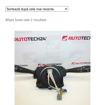
Sortat
Afișez toate cele 2 rezultate
după
cele
mai
recente