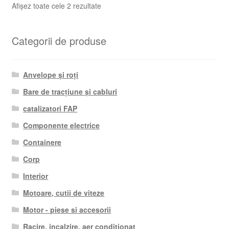
Sortat
Afișez toate cele 2 rezultate
după
cele
Categorii de produse
mai
recente
Anvelope și roți
Bare de tracțiune și cabluri
catalizatori FAP
Componente electrice
Containere
Corp
Interior
Motoare, cutii de viteze
Motor - piese si accesorii
Racire, incalzire, aer conditionat