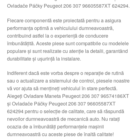
Ovladače Páčky Peugeot 206 307 96605587XT 624294.
Livrare
Fiecare componentă este proiectată pentru a asigura
Livrare în toată lumea
performanța optimă a vehiculului dumneavoastră,
contribuind astfel la o experiență de conducere
Plângere
îmbunătățită. Aceste piese sunt compatibile cu modelele
populare și sunt realizate cu atenție la detalii, garantând
durabilitate și ușurință la instalare.
Plățile
Indiferent dacă este vorba despre o reparație de rutină
Politică de confidențialitate
sau o actualizare a sistemului de control, piesele noastre
vă vor ajuta să mențineți vehiculul în stare perfectă.
Procedura de reclamație
Alegeți Ovladare Maneta Peugeot 206 307 96574186XT
și Ovladače Páčky Peugeot 206 307 96605587XT
Termeni si conditii
624294 pentru o selecție de calitate, care să răspundă
nevoilor dumneavoastră de mecanică auto. Nu ratați
ocazia de a îmbunătăți performanțele mașinii
dumneavoastră cu aceste piese de înaltă calitate!