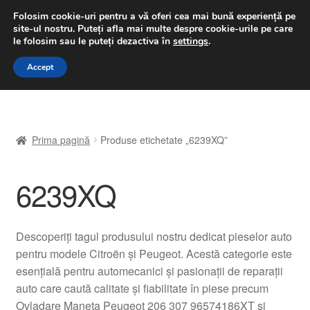
LIVRARE de la 33 lei
Folosim cookie-uri pentru a vă oferi cea mai bună experiență pe
site-ul nostru.
Puteți afla mai multe despre cookie-urile pe care
luni-vineri 9 a.m. - 4 p.m.
031 229 6816
le folosim sau le puteți dezactiva în
settings
.
Sari
Sari
Accept
Meniu
la
la
navigare
conținut
Prima pagină
Prima pagină
Produse etichetate „6239XQ”
A lua legatura
6239XQ
Contul meu
Coș
Descoperiți tagul produsului nostru dedicat pieselor auto
pentru modele Citroën și Peugeot. Acestă categorie este
Despre noi
esențială pentru automecanici și pasionații de reparații
auto care caută calitate și fiabilitate în piese precum
Finalizare comandă
Ovladare Maneta Peugeot 206 307 96574186XT și