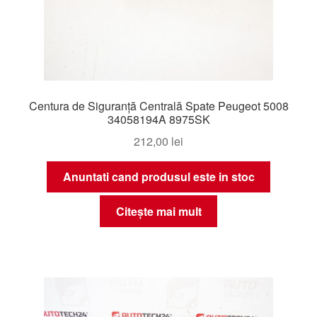
Centura de Siguranță Centrală Spate Peugeot 5008
34058194A 8975SK
212,00
lei
Anuntati cand produsul este in stoc
Citește mai mult