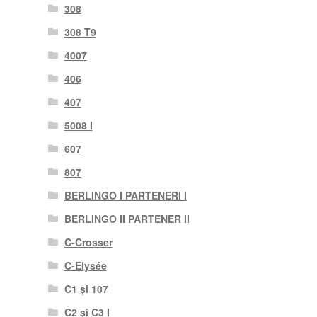
308
308 T9
4007
406
407
5008 I
607
807
BERLINGO I PARTENERI I
BERLINGO II PARTENER II
C-Crosser
C-Elysée
C1 și 107
C2 și C3 I