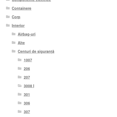
Containere
Corp
Interior
Airbag-uri
Alte
Centuri de siguranță
1007
206
207
3008 I
301
306
307