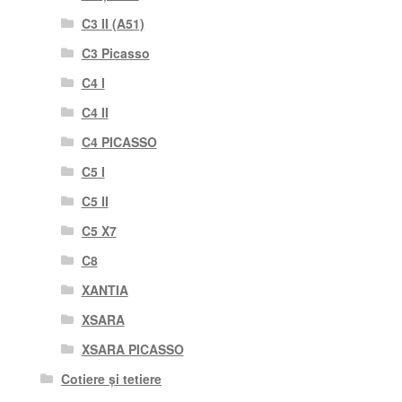
C3 II (A51)
C3 Picasso
C4 I
C4 II
C4 PICASSO
C5 I
C5 II
C5 X7
C8
XANTIA
XSARA
XSARA PICASSO
Cotiere și tetiere