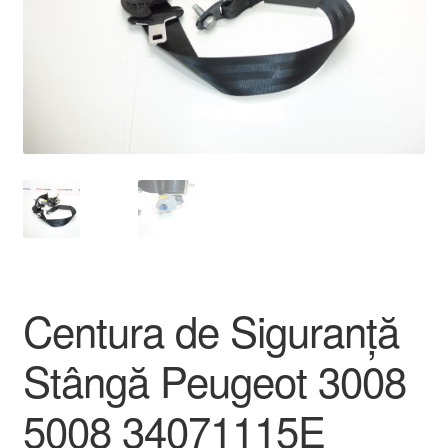
Livrare
Livrare în toată lumea
Plângere
Plățile
Politică de confidențialitate
Procedura de reclamație
Centura de Siguranță
Termeni si conditii
Stângă Peugeot 3008
5008 34071115E