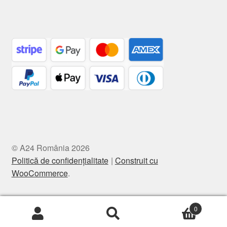
© A24 România 2026
Politică de confidențialitate
Construit cu
WooCommerce
.
0
Caută
Caută
după: