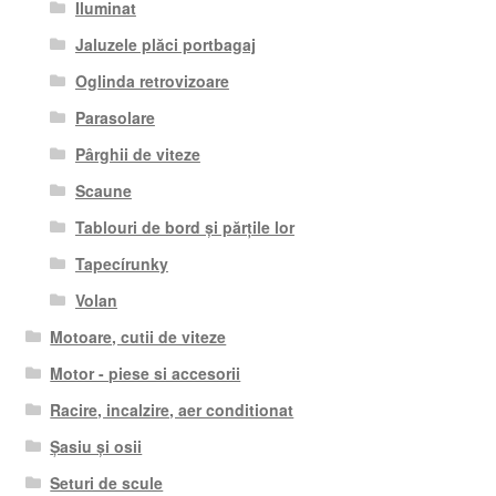
Iluminat
Jaluzele plăci portbagaj
Oglinda retrovizoare
Parasolare
Pârghii de viteze
Scaune
Tablouri de bord și părțile lor
Tapecírunky
Volan
Motoare, cutii de viteze
Motor - piese si accesorii
Racire, incalzire, aer conditionat
Șasiu și osii
Seturi de scule