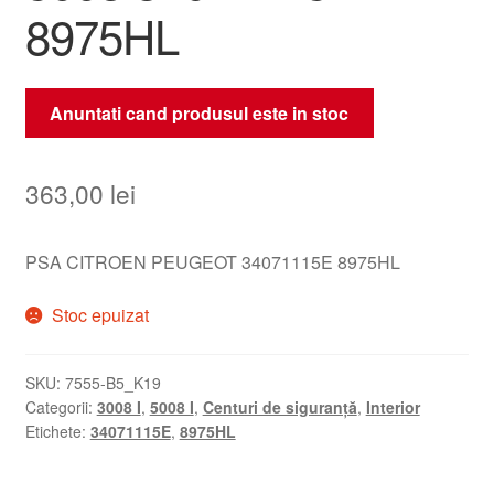
8975HL
Anuntati cand produsul este in stoc
363,00
lei
PSA CITROEN PEUGEOT 34071115E 8975HL
Stoc epuizat
SKU:
7555-B5_K19
Categorii:
3008 I
,
5008 I
,
Centuri de siguranță
,
Interior
Etichete:
34071115E
,
8975HL