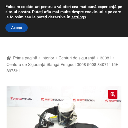
LIVRARE de la 33 lei
Folosim cookie-uri pentru a vă oferi cea mai bună experiență pe
site-ul nostru.
Puteți afla mai multe despre cookie-urile pe care
luni-vineri 9 a.m. - 4 p.m.
031 229 6816
le folosim sau le puteți dezactiva în
settings
.
Sari
Sari
Accept
Meniu
la
la
navigare
conținut
Prima pagină
Prima pagină
Interior
Centuri de siguranță
3008 I
A lua legatura
Centura de Siguranță Stângă Peugeot 3008 5008 34071115E
8975HL
Contul meu
Coș
🔍
Despre noi
Finalizare comandă