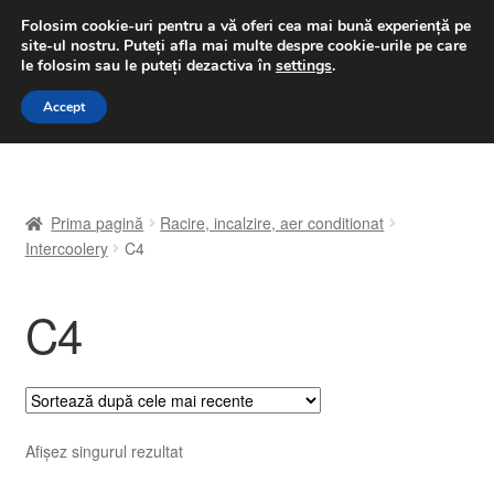
LIVRARE de la 33 lei
Folosim cookie-uri pentru a vă oferi cea mai bună experiență pe
site-ul nostru.
Puteți afla mai multe despre cookie-urile pe care
luni-vineri 9 a.m. - 4 p.m.
031 229 6816
le folosim sau le puteți dezactiva în
settings
.
Sari
Sari
Accept
Meniu
la
la
navigare
conținut
Prima pagină
Prima pagină
Racire, incalzire, aer conditionat
A lua legatura
Intercoolery
C4
Contul meu
C4
Coș
Despre noi
Afișez singurul rezultat
Finalizare comandă