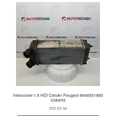
Livrare
Livrare în toată lumea
Plângere
Plățile
Politică de confidențialitate
Procedura de reclamație
Termeni si conditii
Intercooler 1.6 HDI Citroën Peugeot 9648551880
0384H5
303,00
lei