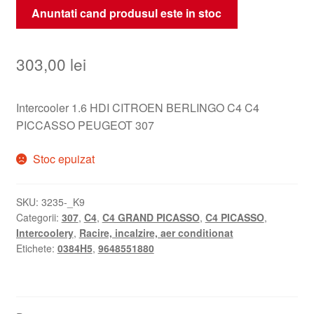
Anuntati cand produsul este in stoc
303,00
lei
Intercooler 1.6 HDI CITROEN BERLINGO C4 C4
PICCASSO PEUGEOT 307
Stoc epuizat
SKU:
3235-_K9
Categorii:
307
,
C4
,
C4 GRAND PICASSO
,
C4 PICASSO
,
Intercoolery
,
Racire, incalzire, aer conditionat
Etichete:
0384H5
,
9648551880