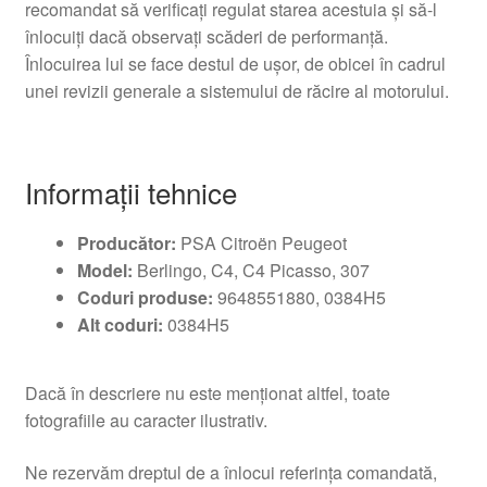
recomandat să verificați regulat starea acestuia și să-l
înlocuiți dacă observați scăderi de performanță.
Înlocuirea lui se face destul de ușor, de obicei în cadrul
unei revizii generale a sistemului de răcire al motorului.
Informații tehnice
Producător:
PSA Citroën Peugeot
Model:
Berlingo, C4, C4 Picasso, 307
Coduri produse:
9648551880, 0384H5
Alt coduri:
0384H5
Dacă în descriere nu este menționat altfel, toate
fotografiile au caracter ilustrativ.
Ne rezervăm dreptul de a înlocui referința comandată,