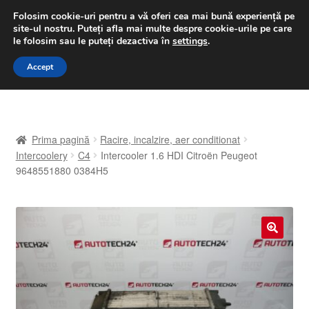
LIVRARE de la 33 lei
Folosim cookie-uri pentru a vă oferi cea mai bună experiență pe
site-ul nostru.
Puteți afla mai multe despre cookie-urile pe care
luni-vineri 9 a.m. - 4 p.m.
031 229 6816
le folosim sau le puteți dezactiva în
settings
.
Sari
Sari
Accept
Meniu
la
la
navigare
conținut
Prima pagină
Prima pagină
Racire, incalzire, aer conditionat
A lua legatura
Intercoolery
C4
Intercooler 1.6 HDI Citroën Peugeot
9648551880 0384H5
Contul meu
Coș
🔍
Despre noi
Finalizare comandă