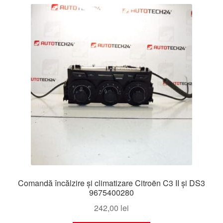
cele
mai
Livrare
recente
Livrare în toată lumea
Plângere
Plățile
Politică de confidențialitate
Procedura de reclamație
Termeni si conditii
Comandă încălzire și climatizare Citroën C3 II și DS3
9675400280
242,00
lei