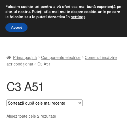
LIVRARE de la 33 lei
Folosim cookie-uri pentru a vă oferi cea mai bună experiență pe
site-ul nostru.
Puteți afla mai multe despre cookie-urile pe care
luni-vineri 9 a.m. - 4 p.m.
031 229 6816
le folosim sau le puteți dezactiva în
settings
.
Sari
Sari
Accept
Meniu
la
la
navigare
conținut
Prima pagină
Prima pagină
Componente electrice
Comenzi încălzire
A lua legatura
aer condiționat
C3 A51
Contul meu
C3 A51
Coș
Despre noi
Sortat
Afișez toate cele 2 rezultate
Finalizare comandă
după