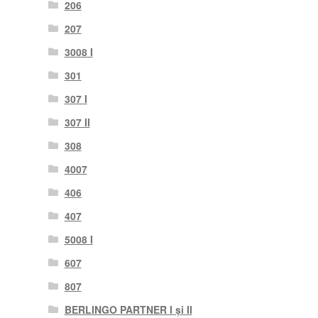
206
207
3008 I
301
307 I
307 II
308
4007
406
407
5008 I
607
807
BERLINGO PARTNER I și II