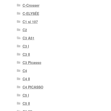
C-Crosser
C-ELYSÉE
C1 și 107
C2
C3 A51
C3 I
C3 II
C3 Picasso
C4
C4 II
C4 PICASSO
C5 I
C5 II