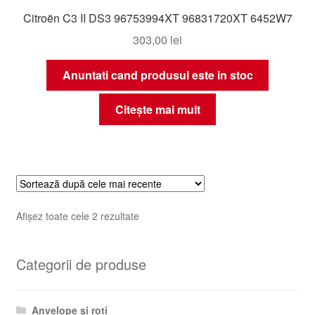
Citroën C3 II DS3 96753994XT 96831720XT 6452W7
303,00
lei
Anuntati cand produsul este in stoc
Citește mai mult
Sortat
Afișez toate cele 2 rezultate
după
cele
Categorii de produse
mai
recente
Anvelope și roți