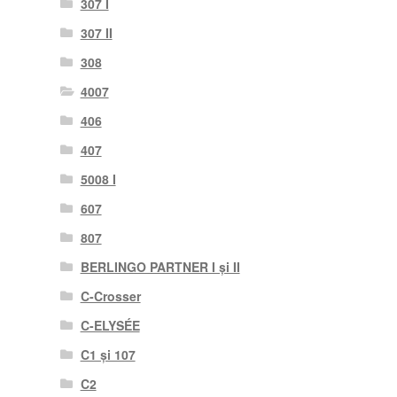
307 I
307 II
308
4007
406
407
5008 I
607
807
BERLINGO PARTNER I și II
C-Crosser
C-ELYSÉE
C1 și 107
C2