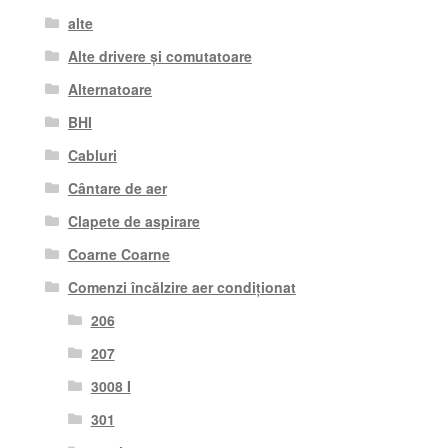
alte
Alte drivere și comutatoare
Alternatoare
BHI
Cabluri
Cântare de aer
Clapete de aspirare
Coarne Coarne
Comenzi încălzire aer condiționat
206
207
3008 I
301