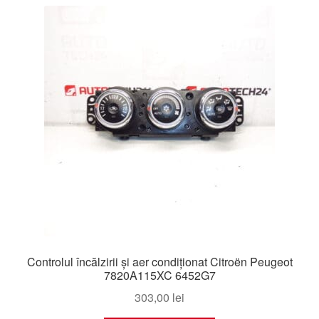
Livrare
Livrare în toată lumea
Plângere
Plățile
Politică de confidențialitate
Procedura de reclamație
Termeni si conditii
Controlul încălzirii și aer condiționat Citroën Peugeot
7820A115XC 6452G7
303,00
lei