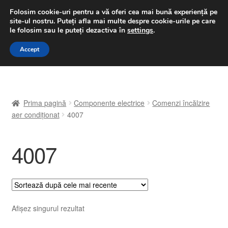
LIVRARE de la 33 lei
Folosim cookie-uri pentru a vă oferi cea mai bună experiență pe
site-ul nostru.
Puteți afla mai multe despre cookie-urile pe care
luni-vineri 9 a.m. - 4 p.m.
031 229 6816
le folosim sau le puteți dezactiva în
settings
.
Sari
Sari
Accept
Meniu
la
la
navigare
conținut
Prima pagină
Prima pagină
Componente electrice
Comenzi încălzire
A lua legatura
aer condiționat
4007
Contul meu
4007
Coș
Despre noi
Afișez singurul rezultat
Finalizare comandă