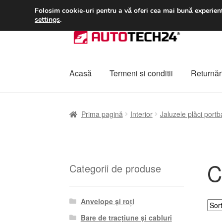
LIVRARE de la 33 lei
Folosim cookie-uri pentru a vă oferi cea mai bună experienț
settings
.
Sari
Sari
la
la
navigare
conținut
Acasă
Termeni si conditii
Returnări
Prima pagină
A lua legatura
Contul meu
Co
Prima pagină
Interior
Jaluzele plăci portb
Plângere
Plățile
Politică de confidențialitat
C
Categorii de produse
Anvelope și roți
Bare de tracțiune și cabluri