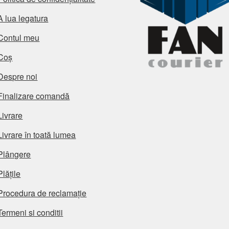
A lua legatura
Contul meu
Coș
Despre noi
Finalizare comandă
Livrare
Livrare în toată lumea
Plângere
Plățile
Procedura de reclamație
Termeni si conditii