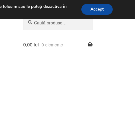
.m.
031 229 6816
e folosim sau le puteți dezactiva în
Accept
Caută
Caută
după:
0,00
lei
0 elemente