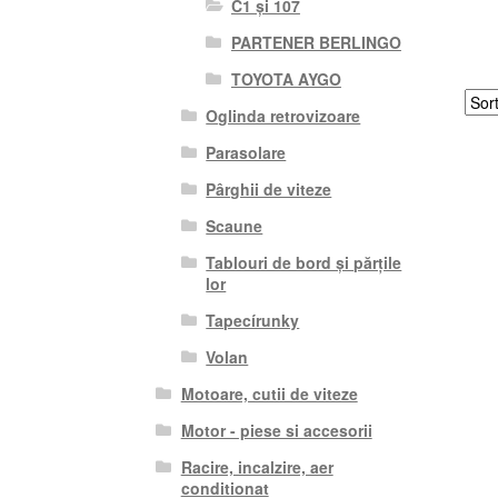
C1 și 107
PARTENER BERLINGO
TOYOTA AYGO
Oglinda retrovizoare
Parasolare
Pârghii de viteze
Scaune
Tablouri de bord și părțile
lor
Tapecírunky
Volan
Motoare, cutii de viteze
Motor - piese si accesorii
Racire, incalzire, aer
conditionat