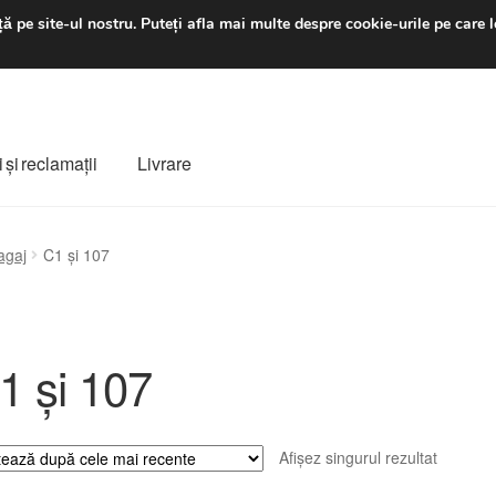
luni-vineri 9 a.m. - 4 p
ă pe site-ul nostru.
Puteți afla mai multe despre cookie-urile pe care l
 şi reclamații
Livrare
ș
Despre noi
Finalizare comandă
Livrare
Livrare în toată lumea
agaj
C1 și 107
e
Procedura de reclamație
Termeni si conditii
1 și 107
Afișez singurul rezultat