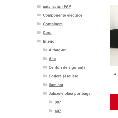
catalizatori FAP
Componente electrice
Containere
Corp
Interior
Airbag-uri
Alte
Centuri de siguranță
Pl
Cotiere și tetiere
Iluminat
Jaluzele plăci portbagaj
307
407