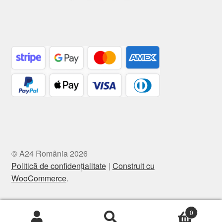
© A24 România 2026
Politică de confidențialitate
Construit cu
WooCommerce
.
0
Caută
Caută