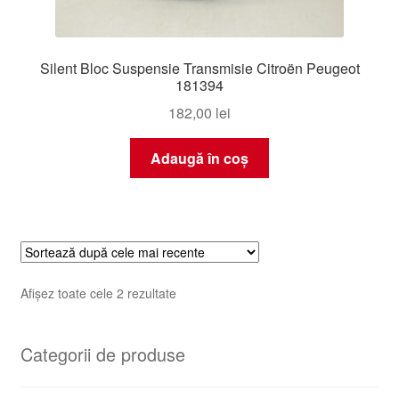
Silent Bloc Suspensie Transmisie Citroën Peugeot
181394
182,00
lei
Adaugă în coș
Sortat
Afișez toate cele 2 rezultate
după
cele
Categorii de produse
mai
recente