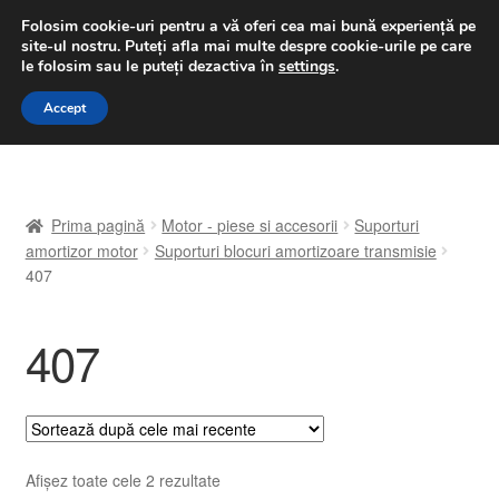
LIVRARE de la 33 lei
Folosim cookie-uri pentru a vă oferi cea mai bună experiență pe
site-ul nostru.
Puteți afla mai multe despre cookie-urile pe care
luni-vineri 9 a.m. - 4 p.m.
031 229 6816
le folosim sau le puteți dezactiva în
settings
.
Sari
Sari
Accept
Meniu
la
la
navigare
conținut
Prima pagină
Prima pagină
Motor - piese si accesorii
Suporturi
A lua legatura
amortizor motor
Suporturi blocuri amortizoare transmisie
407
Contul meu
407
Coș
Despre noi
Finalizare comandă
Sortat
Afișez toate cele 2 rezultate