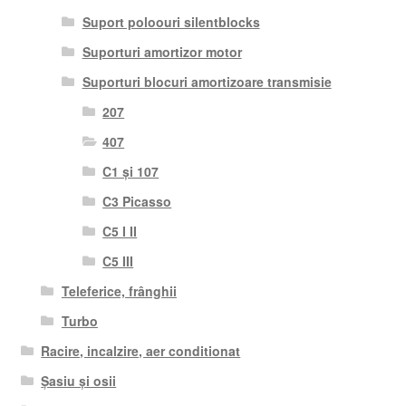
Suport poloouri silentblocks
Suporturi amortizor motor
Suporturi blocuri amortizoare transmisie
207
407
C1 și 107
C3 Picasso
C5 I II
C5 III
Teleferice, frânghii
Turbo
Racire, incalzire, aer conditionat
Șasiu și osii