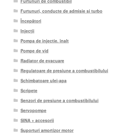
Furtunuri de combustibil
Furtunuri, conducte de admisie si turbo
Începători
Injecții
Pompa de injectie. înalt
Pompe de vid
Radiator de evacuare
Regulatoare de presiune a combustibilului
Schimbatoare ulei-apa
Scripete
Senzori de presiune a combustibilului
Servopompe
SINA + accesorii
Suporturi amortizor motor