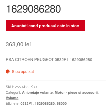
1629086280
Anuntati cand produsul este in stoc
363,00
lei
PSA CITROEN PEUGEOT 0532P1 1629086280
Stoc epuizat
SKU:
2559-H8_K39
Categorii:
Ambreiaje volante
,
Motor - piese si accesorii
,
Volante
Etichete:
0532P1
,
1629086280
,
68000