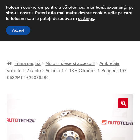
LIVRARE de la 33 lei
Folosim cookie-uri pentru a vă oferi cea mai bună experiență pe
site-ul nostru.
Puteți afla mai multe despre cookie-urile pe care
luni-vineri 9 a.m. - 4 p.m.
031 229 6816
le folosim sau le puteți dezactiva în
settings
.
Sari
Sari
Accept
Meniu
la
la
navigare
conținut
Prima pagină
Prima pagină
Motor - piese si accesorii
Ambreiaje
A lua legatura
volante
Volante
Volantă 1.0 1KR Citroën C1 Peugeot 107
0532P1 1629086280
Contul meu
Coș
🔍
Despre noi
Finalizare comandă