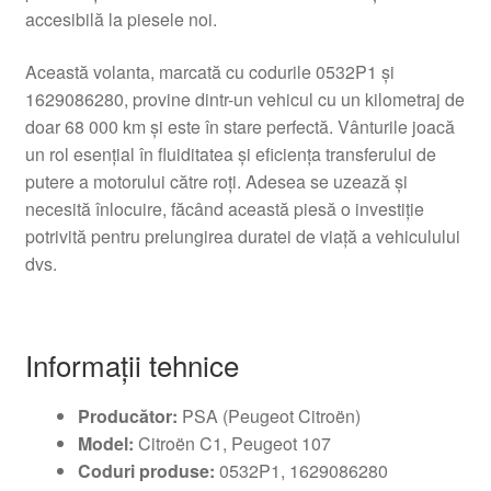
accesibilă la piesele noi.
Această volanta, marcată cu codurile 0532P1 și
1629086280, provine dintr-un vehicul cu un kilometraj de
doar 68 000 km și este în stare perfectă. Vânturile joacă
un rol esențial în fluiditatea și eficiența transferului de
putere a motorului către roți. Adesea se uzează și
necesită înlocuire, făcând această piesă o investiție
potrivită pentru prelungirea duratei de viață a vehiculului
dvs.
Informații tehnice
Producător:
PSA (Peugeot Citroën)
Model:
Citroën C1, Peugeot 107
Coduri produse:
0532P1, 1629086280