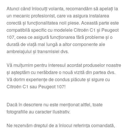
Atunci când înlocuiți volanta, recomandăm să apelați la
un mecanic profesionist, care va asigura instalarea
corectă și funcționalitatea noii piese. Această parte este
compatibilă specific cu modelele Citroën C1 și Peugeot
107, ceea ce asigură funcționarea fără probleme și o
durată de viață mai lungă a altor componente ale
ambreiajului și transmisiei dvs.
Vă mulțumim pentru interesul acordat produselor noastre
și așteptăm cu nerăbdare o nouă vizită din partea dvs.
Vă dorim experiențe de condus plăcute și sigure cu
Citroën C1 sau Peugeot 107!
Dacă în descriere nu este menționat altfel, toate
fotografiile au caracter ilustrativ.
Ne rezervăm dreptul de a înlocui referința comandată,