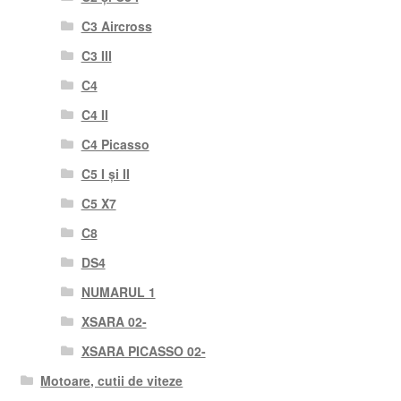
C3 Aircross
C3 III
C4
C4 II
C4 Picasso
C5 I și II
C5 X7
C8
DS4
NUMARUL 1
XSARA 02-
XSARA PICASSO 02-
Motoare, cutii de viteze