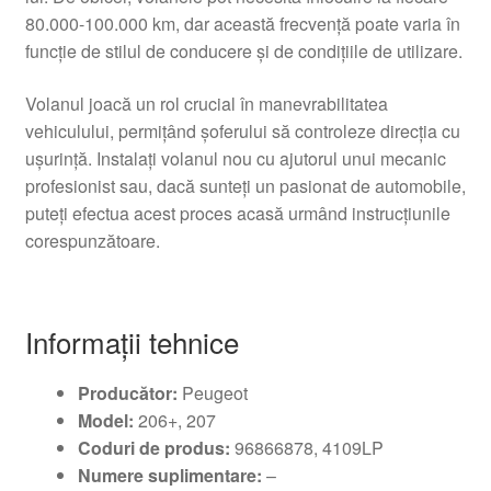
80.000-100.000 km, dar această frecvență poate varia în
funcție de stilul de conducere și de condițiile de utilizare.
Volanul joacă un rol crucial în manevrabilitatea
vehiculului, permițând șoferului să controleze direcția cu
ușurință. Instalați volanul nou cu ajutorul unui mecanic
profesionist sau, dacă sunteți un pasionat de automobile,
puteți efectua acest proces acasă urmând instrucțiunile
corespunzătoare.
Informații tehnice
Producător:
Peugeot
Model:
206+, 207
Coduri de produs:
96866878, 4109LP
Numere suplimentare:
–