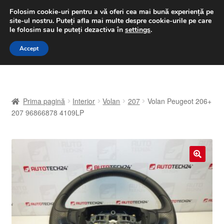
LIVRARE de la 33 lei
Folosim cookie-uri pentru a vă oferi cea mai bună experiență pe
site-ul nostru.
Puteți afla mai multe despre cookie-urile pe care
luni-vineri 9 a.m. - 4 p.m.
031 229 6816
le folosim sau le puteți dezactiva în
settings
.
Sari
Sari
Accept
Meniu
la
la
navigare
conținut
Prima pagină
Prima pagină
Interior
Volan
207
Volan Peugeot 206+
A lua legatura
207 96866878 4109LP
Contul meu
Coș
🔍
Despre noi
Finalizare comandă