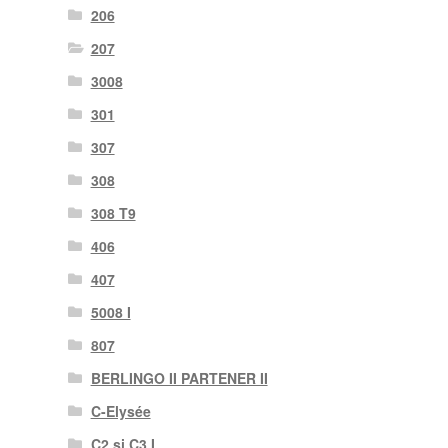
206
207
3008
301
307
308
308 T9
406
407
5008 I
807
BERLINGO II PARTENER II
C-Elysée
C2 și C3 I