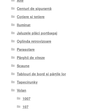
Alte
Centuri de siguranță
Cotiere și tetiere
Iluminat
Jaluzele plăci portbagaj
Oglinda retrovizoare
Parasolare
Pârghii de viteze
Scaune
Tablouri de bord și părțile lor
Tapecírunky
Volan
1007
107