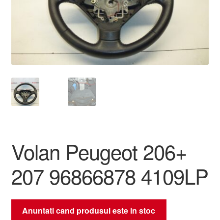
Livrare
Livrare în toată lumea
Plângere
Plățile
Politică de confidențialitate
Volan Peugeot 206+
Procedura de reclamație
207 96866878 4109LP
Termeni si conditii
Anuntati cand produsul este in stoc