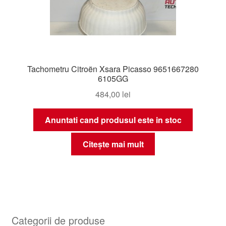
Tachometru Citroën Xsara Picasso 9651667280
6105GG
484,00
lei
Anuntati cand produsul este in stoc
Citește mai mult
Categorii de produse