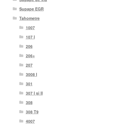
Supape EGR
Tahometre
1007
107 I
206
206+
207
3008 I
301
307 I și II
308
308 T9
4007