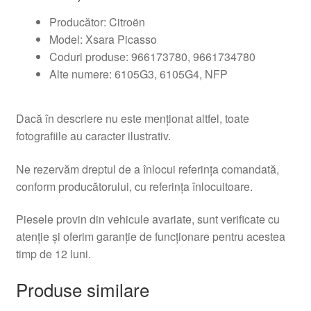
Producător: Citroën
Model: Xsara Picasso
Coduri produse: 966173780, 9661734780
Alte numere: 6105G3, 6105G4, NFP
Dacă în descriere nu este menționat altfel, toate
fotografiile au caracter ilustrativ.
Ne rezervăm dreptul de a înlocui referința comandată,
conform producătorului, cu referința înlocuitoare.
Piesele provin din vehicule avariate, sunt verificate cu
atenție și oferim garanție de funcționare pentru acestea
timp de 12 luni.
Produse similare