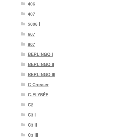
406
407
5008 I
607
807
BERLINGO I
BERLINGO II
BERLINGO III
C-Crosser
C-ELYSÉE
C2
C3 I
C3 II
C3 III