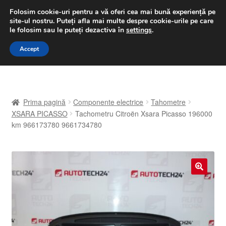
LIVRARE de la 33 lei
Folosim cookie-uri pentru a vă oferi cea mai bună experiență pe
site-ul nostru.
Puteți afla mai multe despre cookie-urile pe care
luni-vineri 9 a.m. - 4 p.m.
031 229 6816
le folosim sau le puteți dezactiva în
settings
.
Sari
Sari
Accept
Meniu
la
la
navigare
conținut
Prima pagină
Prima pagină
Componente electrice
Tahometre
A lua legatura
XSARA PICASSO
Tachometru Citroën Xsara Picasso 196000
km 966173780 9661734780
Contul meu
Coș
🔍
Despre noi
Finalizare comandă