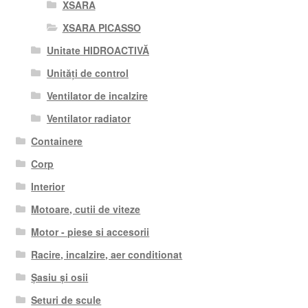
XSARA
XSARA PICASSO
Unitate HIDROACTIVĂ
Unități de control
Ventilator de incalzire
Ventilator radiator
Containere
Corp
Interior
Motoare, cutii de viteze
Motor - piese si accesorii
Racire, incalzire, aer conditionat
Șasiu și osii
Seturi de scule