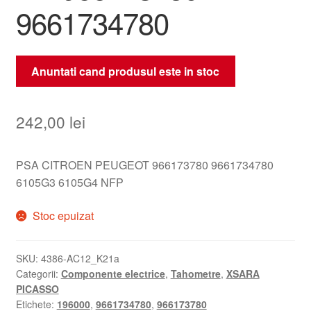
9661734780
Anuntati cand produsul este in stoc
242,00
lei
PSA CITROEN PEUGEOT 966173780 9661734780
6105G3 6105G4 NFP
Stoc epuizat
SKU:
4386-AC12_K21a
Categorii:
Componente electrice
,
Tahometre
,
XSARA
PICASSO
Etichete:
196000
,
9661734780
,
966173780