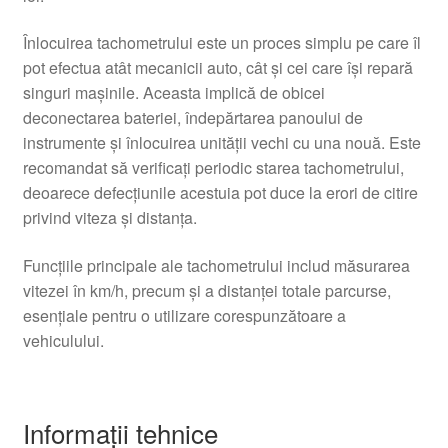
Înlocuirea tachometrului este un proces simplu pe care îl
pot efectua atât mecanicii auto, cât și cei care își repară
singuri mașinile. Aceasta implică de obicei
deconectarea bateriei, îndepărtarea panoului de
instrumente și înlocuirea unității vechi cu una nouă. Este
recomandat să verificați periodic starea tachometrului,
deoarece defecțiunile acestuia pot duce la erori de citire
privind viteza și distanța.
Funcțiile principale ale tachometrului includ măsurarea
vitezei în km/h, precum și a distanței totale parcurse,
esențiale pentru o utilizare corespunzătoare a
vehiculului.
Informații tehnice