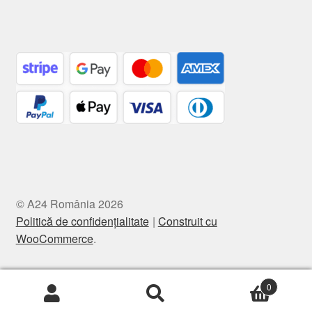
© A24 România 2026
Politică de confidențialitate
Construit cu
WooCommerce
.
0
Caută
Caută
după: