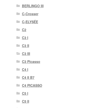
BERLINGO III
C-Crosser
C-ELYSÉE
C2
C3 I
C3 II
C3 III
C3 Picasso
C4 I
C4 II B7
C4 PICASSO
C5 I
C5 II