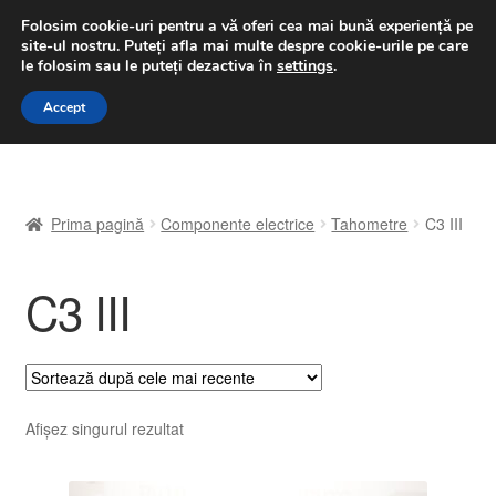
LIVRARE de la 33 lei
Folosim cookie-uri pentru a vă oferi cea mai bună experiență pe
site-ul nostru.
Puteți afla mai multe despre cookie-urile pe care
luni-vineri 9 a.m. - 4 p.m.
031 229 6816
le folosim sau le puteți dezactiva în
settings
.
Sari
Sari
Accept
Meniu
la
la
navigare
conținut
Prima pagină
Prima pagină
Componente electrice
Tahometre
C3 III
A lua legatura
C3 III
Contul meu
Coș
Despre noi
Afișez singurul rezultat
Finalizare comandă