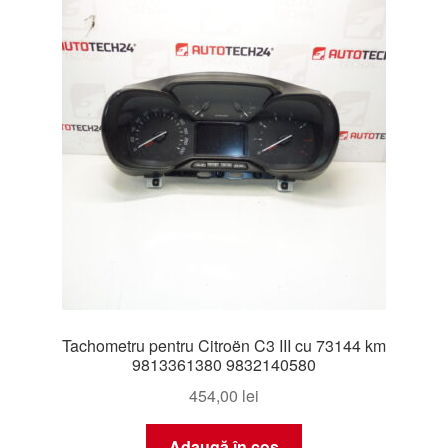
Livrare
Livrare în toată lumea
Plângere
Plățile
Politică de confidențialitate
Procedura de reclamație
Tachometru pentru Citroën C3 III cu 73144 km
Termeni si conditii
9813361380 9832140580
454,00
lei
Adaugă în coș