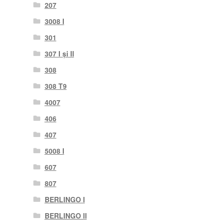
207
3008 I
301
307 I și II
308
308 T9
4007
406
407
5008 I
607
807
BERLINGO I
BERLINGO II