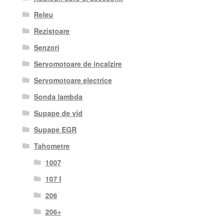
Releu
Rezistoare
Senzori
Servomotoare de incalzire
Servomotoare electrice
Sonda lambda
Supape de vid
Supape EGR
Tahometre
1007
107 I
206
206+