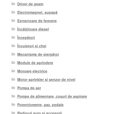
Driver de geam
Electromagnet. supapă
Extractoare de ferestre
Încălzitoare diesel
Începători
Încuietori și chei
Mecanisme de ștergător
Module de aprindere
Motoare electrice
Motor sprinkler si senzor de nivel
Pompa de aer
Pompe de alimentare, cosuri de aspirare
Potențiometre, gaz. pedale
Radiouri auto si accesorii.