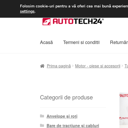
LIVRARE de la 33 lei
Folosim cookie-uri pentru a vă oferi cea mai bună experienț
settings
.
Sari
Sari
la
la
navigare
conținut
Acasă
Termeni si conditii
Returnări
Prima pagină
A lua legatura
Contul meu
Co
Prima pagină
Motor - piese si accesorii
T
Plângere
Plățile
Politică de confidențialitat
Categorii de produse
Anvelope și roți
Bare de tracțiune și cabluri