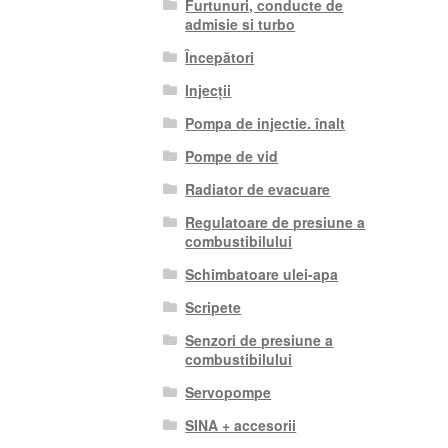
Furtunuri, conducte de
admisie si turbo
Începători
Injecții
Pompa de injectie. înalt
Pompe de vid
Radiator de evacuare
Regulatoare de presiune a
combustibilului
Schimbatoare ulei-apa
Scripete
Senzori de presiune a
combustibilului
Servopompe
SINA + accesorii