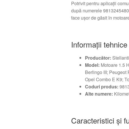
Potrivit pentru aplicații com
după numerele 9813245480,
face ușor de găsit în motoare
Informații tehnice
Producător:
Stellant
Model:
Motoare 1.5 H
Berlingo III; Peugeot P
Opel Combo E K9; To
Coduri produs:
9813
Alte numere:
Kilomet
Caracteristici și f