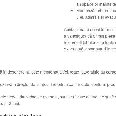
a supapelor înainte d
Montează turbina nouă
ulei, admisie și evac
Achiziționând acest turbocom
a vă asigura că primiți piesa
intervenții tehnice efectuate
experiență, contribuind la re
 în descriere nu este menționat altfel, toate fotografiile au caracte
ezervăm dreptul de a înlocui referința comandată, conform produc
ele provin din vehicule avariate, sunt verificate cu atenție și of
 de 12 luni.