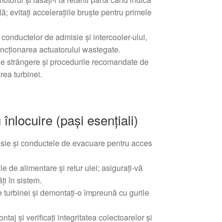
lă; evitați accelerațiile bruște pentru primele
a conductelor de admisie și intercooler-ului,
uncționarea actuatorului wastegate.
de strângere și procedurile recomandate de
rea turbinei.
 înlocuire (pași esențiali)
isie și conductele de evacuare pentru acces
 de alimentare și retur ulei; asigurați-vă
ți în sistem.
e turbinei și demontați-o împreună cu gurile
ntaj și verificați integritatea colectoarelor și