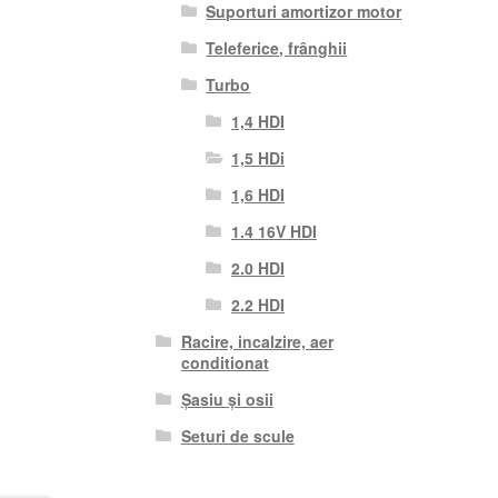
Suporturi amortizor motor
Teleferice, frânghii
Turbo
1,4 HDI
1,5 HDi
1,6 HDI
1.4 16V HDI
2.0 HDI
2.2 HDI
Racire, incalzire, aer
conditionat
Șasiu și osii
Seturi de scule