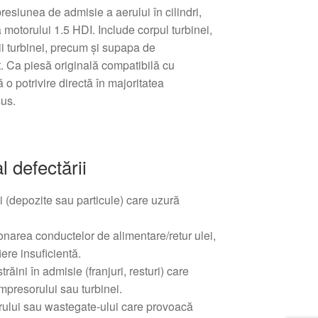
siunea de admisie a aerului în cilindri,
 motorului 1.5 HDI. Include corpul turbinei,
ii turbinei, precum și supapa de
. Ca piesă originală compatibilă cu
 o potrivire directă în majoritatea
sus.
l defectării
 (depozite sau particule) care uzură
onarea conductelor de alimentare/retur ulei,
iere insuficientă.
răini în admisie (franjuri, resturi) care
mpresorului sau turbinei.
rului sau wastegate-ului care provoacă