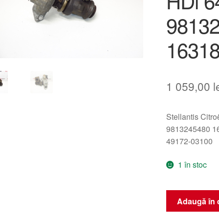
HDi 6
9813
1631
1 059,00
l
Stellantis Citr
9813245480 1
49172-03100
1 în stoc
Cantitate
Adaugă în 
Turbocompreso