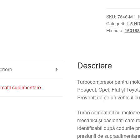
Citroën
Peugeot
1.5
SKU:
7846-M1_
Categorii:
1,5 HD
HDi
Etichete:
163188
64000
km
9813245480
1631887280
Descriere
criere
Turbocompresor pentru motoa
rmații suplimentare
Peugeot, Opel, Fiat și Toyot
Provenit de pe un vehicul c
Turbo compatibil cu motoare
mecanici și pasionați care re
identificabil după codurile p
presiunii de supraalimentare