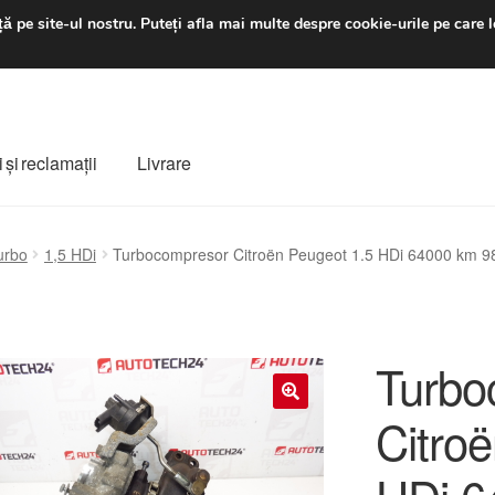
luni-vineri 9 a.m. - 4 p
ă pe site-ul nostru.
Puteți afla mai multe despre cookie-urile pe care l
 şi reclamații
Livrare
ș
Despre noi
Finalizare comandă
Livrare
Livrare în toată lumea
urbo
1,5 HDi
Turbocompresor Citroën Peugeot 1.5 HDi 64000 km
e
Procedura de reclamație
Termeni si conditii
Turbo
Citro
🔍