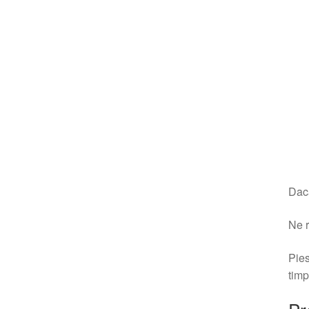
Dacă
Ne r
Pies
timp