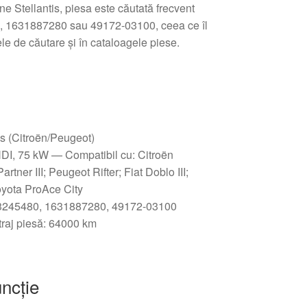
une Stellantis, piesa este căutată frecvent
 1631887280 sau 49172-03100, ceea ce îl
le de căutare și în cataloagele piese.
is (Citroën/Peugeot)
DI, 75 kW — Compatibil cu: Citroën
artner III; Peugeot Rifter; Fiat Doblo III;
yota ProAce City
245480, 1631887280, 49172-03100
raj piesă: 64000 km
uncție