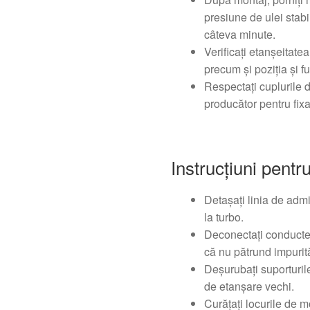
presiune de ulei stabi
câteva minute.
Verificați etanșeitate
precum și poziția și f
Respectați cuplurile 
producător pentru fixa
Instrucțiuni pentru
Detașați linia de adm
la turbo.
Deconectați conductele
că nu pătrund impurită
Deșurubați suporturil
de etanșare vechi.
Curățați locurile de mo