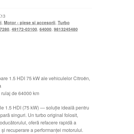
K13
i
,
Motor - piese si accesorii
,
Turbo
7280
,
49172-03100
,
64000
,
9813245480
re 1.5 HDI 75 kW ale vehiculelor Citroën,
a
u rulaj de 64000 km
le 1.5 HDI (75 kW) — soluție ideală pentru
pară singuri. Un turbo original folosit,
roducătorului, oferă refacere rapidă a
 și recuperare a performanței motorului.