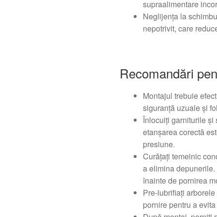
supraalimentare incor
Neglijența la schimbur
nepotrivit, care reduce
Recomandări pen
Montajul trebuie efec
siguranță uzuale și fo
Înlocuiți garniturile ș
etanșarea corectă est
presiune.
Curățați temeinic cond
a elimina depunerile. 
înainte de pornirea m
Pre-lubrifiați arborele
pornire pentru a evita
După montaj, porniți m