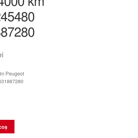
4000 km
245480
887280
ei
oën Peugeot
631887280
coș
r