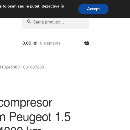
.m.
031 229 6816
e folosim sau le puteți dezactiva în
Accept
Caută
Caută
după:
0,00
lei
0 elemente
 9813245480 1631887280
compresor
ën Peugeot 1.5