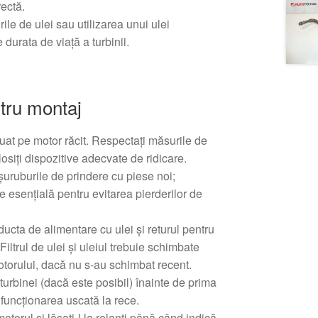
ectă.
ile de ulei sau utilizarea unui ulei
 durata de viață a turbinii.
tru montaj
tuat pe motor răcit. Respectați măsurile de
losiți dispozitive adecvate de ridicare.
i șuruburile de prindere cu piese noi;
e esențială pentru evitarea pierderilor de
ucta de alimentare cu ulei și returul pentru
Filtrul de ulei și uleiul trebuie schimbate
otorului, dacă nu s-au schimbat recent.
 turbinei (dacă este posibil) înainte de prima
 funcționarea uscată la rece.
otorul și lăsați-l la relanti până când indică