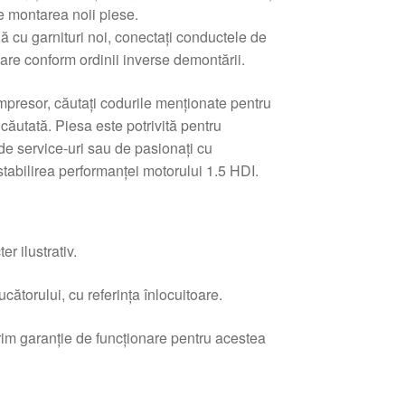
e montarea noii piese.
 cu garnituri noi, conectați conductele de
uare conform ordinii inverse demontării.
presor, căutați codurile menționate pentru
 căutată. Piesa este potrivită pentru
 de service-uri sau de pasionați cu
stabilirea performanței motorului 1.5 HDI.
r ilustrativ.
ătorului, cu referința înlocuitoare.
erim garanție de funcționare pentru acestea