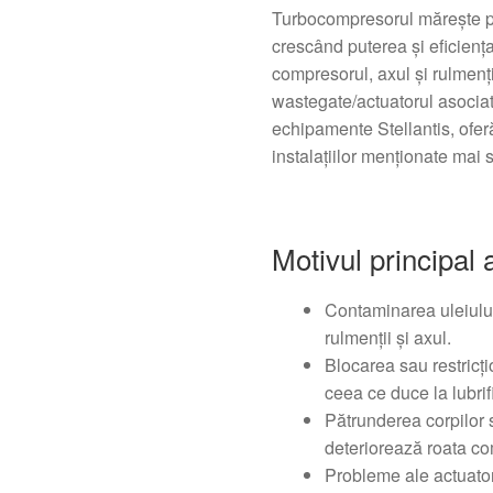
Turbocompresorul mărește pre
crescând puterea și eficiența
compresorul, axul și rulmenț
wastegate/actuatorul asociat
echipamente Stellantis, oferă
instalațiilor menționate mai 
Motivul principal a
Contaminarea uleiului
rulmenții și axul.
Blocarea sau restricți
ceea ce duce la lubrif
Pătrunderea corpilor st
deteriorează roata co
Probleme ale actuato