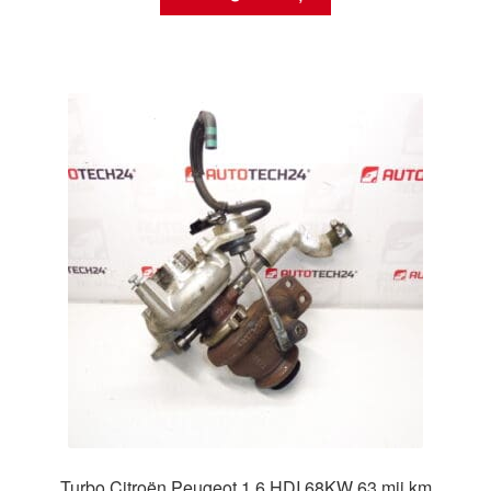
Turbo Citroën Peugeot 1.6 HDI 68KW 63 mii km