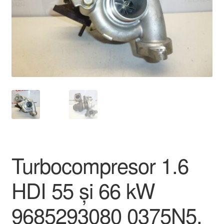
Livrare
Livrare în toată lumea
Plângere
Plățile
Politică de confidențialitate
Procedura de reclamație
Turbocompresor 1.6
Termeni si conditii
HDI 55 și 66 kW
9685293080 0375N5,