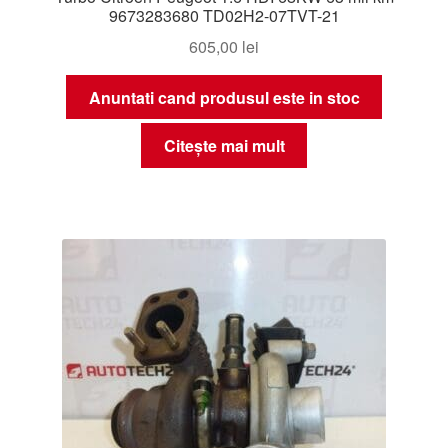
9673283680 TD02H2-07TVT-21
605,00
lei
Anuntati cand produsul este in stoc
Citește mai mult