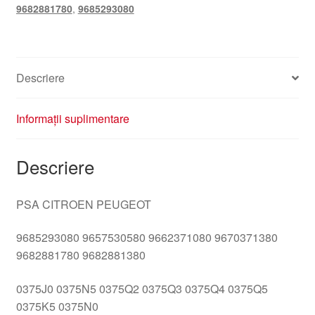
9682881780
,
9685293080
Descriere
Informații suplimentare
Descriere
PSA CITROEN PEUGEOT
9685293080 9657530580 9662371080 9670371380
9682881780 9682881380
0375J0 0375N5 0375Q2 0375Q3 0375Q4 0375Q5
0375K5 0375N0