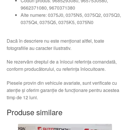
Coduri produs: 9685293080, 9657530580,
9662371080, 9670371380
Alte numere: 0375J0, 0375N5, 0375Q2, 0375Q3,
0375Q4, 0375Q5, 0375K5, 0375N0
Dacă în descriere nu este menționat altfel, toate
fotografiile au caracter ilustrativ.
Ne rezervăm dreptul de a înlocui referința comandată,
conform producătorului, cu referința înlocuitoare.
Piesele provin din vehicule avariate, sunt verificate cu
atenție și oferim garanție de funcționare pentru acestea
timp de 12 luni.
Produse similare