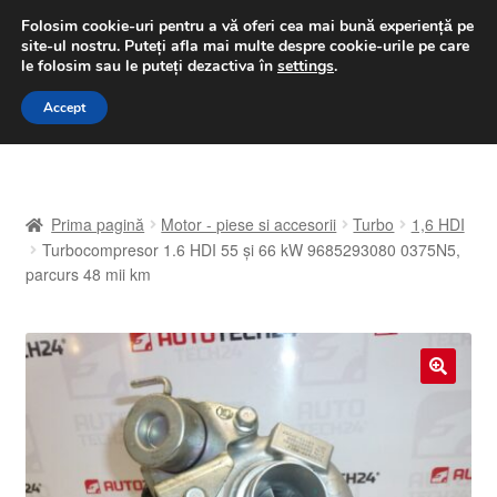
LIVRARE de la 33 lei
Folosim cookie-uri pentru a vă oferi cea mai bună experiență pe
site-ul nostru.
Puteți afla mai multe despre cookie-urile pe care
luni-vineri 9 a.m. - 4 p.m.
031 229 6816
le folosim sau le puteți dezactiva în
settings
.
Sari
Sari
Accept
Meniu
la
la
navigare
conținut
Prima pagină
Prima pagină
Motor - piese si accesorii
Turbo
1,6 HDI
A lua legatura
Turbocompresor 1.6 HDI 55 și 66 kW 9685293080 0375N5,
parcurs 48 mii km
Contul meu
Coș
🔍
Despre noi
Finalizare comandă