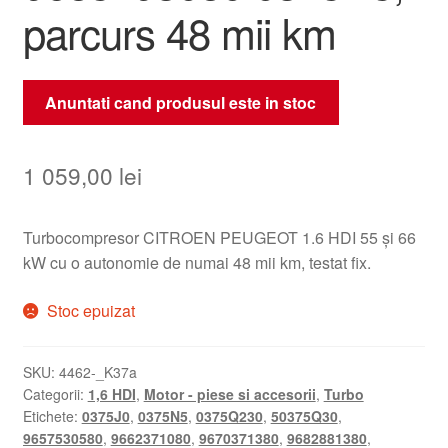
parcurs 48 mii km
Anuntati cand produsul este in stoc
1 059,00
lei
Turbocompresor CITROEN PEUGEOT 1.6 HDI 55 și 66
kW cu o autonomie de numai 48 mii km, testat fix.
Stoc epuizat
SKU:
4462-_K37a
Categorii:
1,6 HDI
,
Motor - piese si accesorii
,
Turbo
Etichete:
0375J0
,
0375N5
,
0375Q230
,
50375Q30
,
9657530580
,
9662371080
,
9670371380
,
9682881380
,