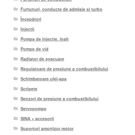
Furtunuri, conducte de admisie si turbo
Începători
Injecții
Pompa de injectie. înalt
Pompe de vid
Radiator de evacuare
Regulatoare de presiune a combustibilului
Schimbatoare ulei-apa
Scripete
Senzori de presiune a combustibilului
Servopompe
SINA + accesorii
Suporturi amortizor motor