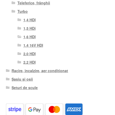
Teleferice, frânghii
Turbo
1,4 HDI
1,5 HDi
1,6 HDI
1.4 16V HDI
2.0 HDI
2.2 HDI
Racire, incalzire, aer conditionat
Șasiu și osii
Seturi de scule