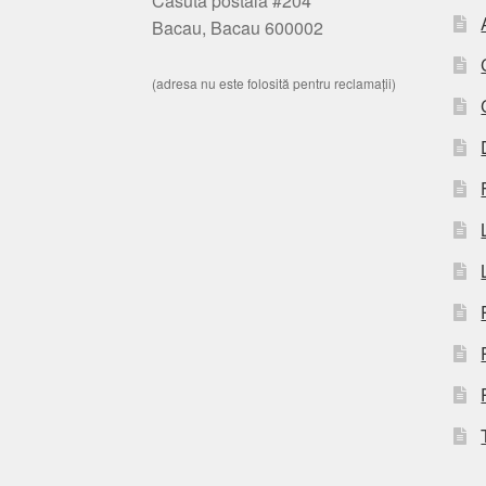
Casuta postala #204
Bacau, Bacau 600002
(adresa nu este folosită pentru reclamații)