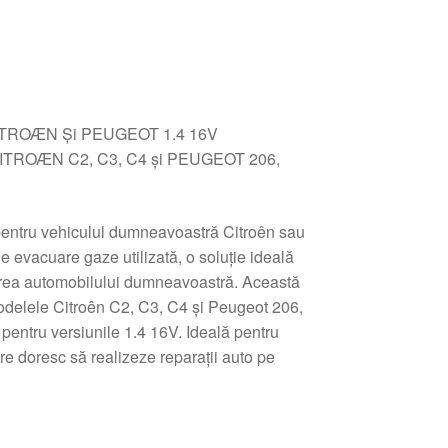
CITROÆN Şi PEUGEOT 1.4 16V
le CITROÆN C2, C3, C4 şi PEUGEOT 206,
 pentru vehiculul dumneavoastră Citroên sau
 evacuare gaze utilizată, o soluţie ideală
nerea automobilului dumneavoastră. Această
odelele Citroên C2, C3, C4 şi Peugeot 206,
pentru versiunile 1.4 16V. Ideală pentru
re doresc să realizeze reparaţii auto pe