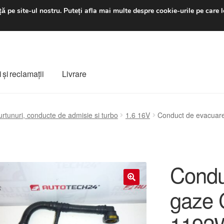
luni-vineri 9 a.m. - 4 p
ă pe site-ul nostru.
Puteți afla mai multe despre cookie-urile pe care l
 şi reclamații
Livrare
ș
Despre noi
Finalizare comandă
Livrare
Livrare în toată lumea
urtunuri, conducte de admisie si turbo
1.6 16V
Conduct de evacuar
e
Procedura de reclamație
Termeni si conditii
Condu
gaze 
🔍