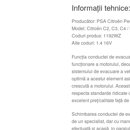
Informaţii tehnice
Producător: PSA Citroên Pe
Model: Citroên C2, C3, C4 /
Coduri produs: 1192WZ
Alte coduri: 1.4 16V
Funcţia conductei de evacua
funcţionare a motorului, de
sistemului de evacuare a veh
optimă a acestui element asi
crescută a motorului. Această
respecta standarde ridicate d
excelent preț/calitate față d
Schimbarea conductei de eva
de un specialist, dar cu manu
efectuată și acasă, in garaju