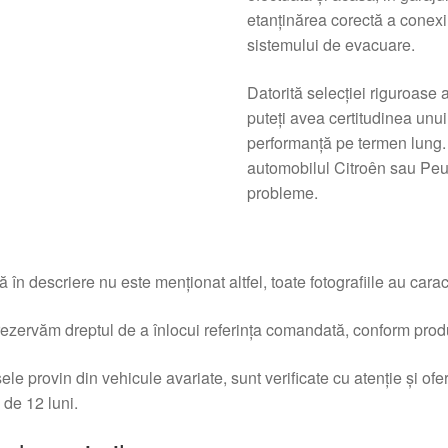
etanținărea corectă a conexi
sistemului de evacuare.
Datorită selecţiei riguroase a
puteţi avea certitudinea unui 
performanţă pe termen lung. 
automobilul Citroên sau Peu
probleme.
 în descriere nu este menționat altfel, toate fotografiile au caracte
ezervăm dreptul de a înlocui referința comandată, conform produc
ele provin din vehicule avariate, sunt verificate cu atenție și of
 de 12 luni.