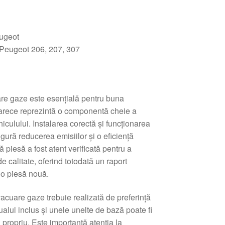
:
ugeot
 Peugeot 206, 207, 307
re gaze este esenţială pentru buna
oarece reprezintă o componentă cheie a
iculului. Instalarea corectă și funcţionarea
gură reducerea emisiilor și o eficienţă
 piesă a fost atent verificată pentru a
e calitate, oferind totodată un raport
e o piesă nouă.
cuare gaze trebuie realizată de preferinţă
alul inclus și unele unelte de bază poate fi
l propriu. Este importantă atenţia la