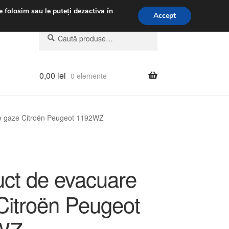
.m.
031 229 6816
e folosim sau le puteți dezactiva în
Accept
Caută
Caută
după:
0,00
lei
0 elemente
e gaze Citroën Peugeot 1192WZ
ct de evacuare
Citroën Peugeot