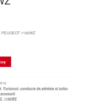
WZ
N PEUGEOT 1192WZ
coș
_K16
V
,
Furtunuri, conducte de admisie si turbo
,
 accesorii
WZ
,
1192WZ