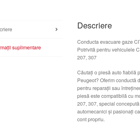
Descriere
criere
Conducta evacuare gaze 
rmații suplimentare
Potrivită pentru vehicule
207, 307
Căutaţi o piesă auto fiabilă
Peugeot? Oferim conductă de
pentru reparaţii sau întreţi
piesă este compatibilă cu m
207, 307, special concepută 
automecanici şi pasionaţi ca
cont propriu.