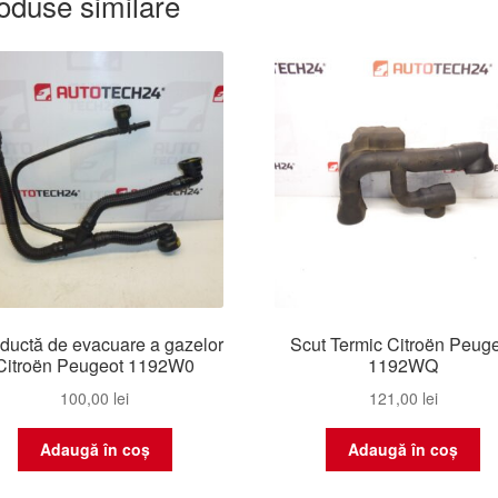
oduse similare
ductă de evacuare a gazelor
Scut Termic Citroën Peug
Citroën Peugeot 1192W0
1192WQ
100,00
lei
121,00
lei
Adaugă în coș
Adaugă în coș