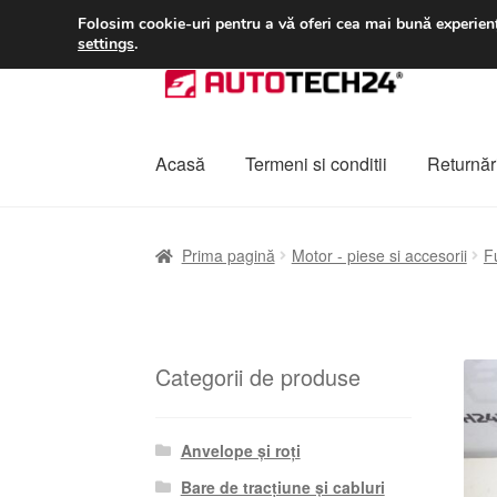
LIVRARE de la 33 lei
Folosim cookie-uri pentru a vă oferi cea mai bună experienț
settings
.
Sari
Sari
la
la
navigare
conținut
Acasă
Termeni si conditii
Returnări
Prima pagină
A lua legatura
Contul meu
Co
Prima pagină
Motor - piese si accesorii
F
Plângere
Plățile
Politică de confidențialitat
Categorii de produse
Anvelope și roți
Bare de tracțiune și cabluri