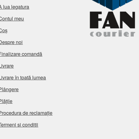
A lua legatura
Contul meu
Coș
Despre noi
Finalizare comandă
Livrare
Livrare în toată lumea
Plângere
Plățile
Procedura de reclamație
Termeni si conditii