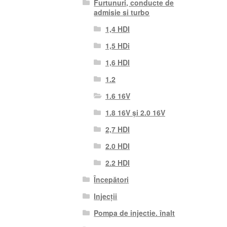
Furtunuri, conducte de
admisie si turbo
1,4 HDI
1,5 HDi
1,6 HDI
1.2
1.6 16V
1.8 16V și 2.0 16V
2,7 HDI
2.0 HDI
2.2 HDI
Începători
Injecții
Pompa de injectie. înalt