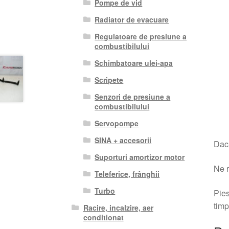
Pompe de vid
Radiator de evacuare
Regulatoare de presiune a
combustibilului
Schimbatoare ulei-apa
Scripete
Senzori de presiune a
combustibilului
Servopompe
SINA + accesorii
Dacă
Suporturi amortizor motor
Ne r
Teleferice, frânghii
Turbo
Pies
timp
Racire, incalzire, aer
conditionat