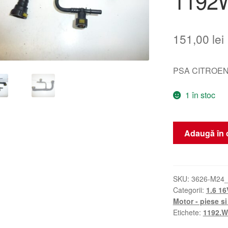
1192
151,00
lei
PSA CITROE
1 în stoc
Cantitate
Adaugă în 
Conduct
de
evacuare
gaze
SKU:
3626-M24
Categorii:
1.6 16
Citroën
Motor - piese si
Peugeot
Etichete:
1192.
1192WZ