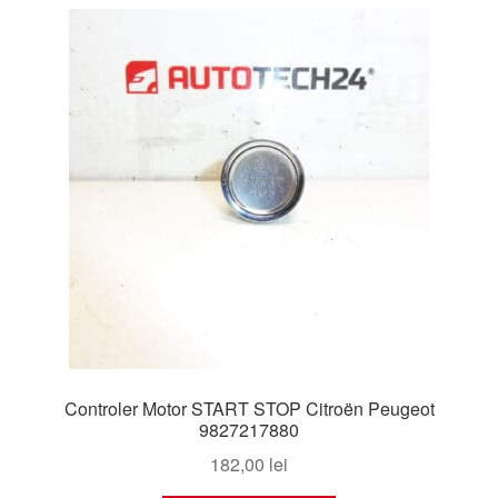
Livrare
Livrare în toată lumea
Plângere
Plățile
Politică de confidențialitate
Procedura de reclamație
Termeni si conditii
Controler Motor START STOP Citroën Peugeot
9827217880
182,00
lei