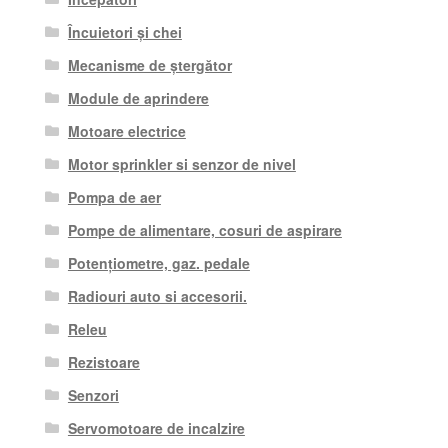
Încuietori și chei
Mecanisme de ștergător
Module de aprindere
Motoare electrice
Motor sprinkler si senzor de nivel
Pompa de aer
Pompe de alimentare, cosuri de aspirare
Potențiometre, gaz. pedale
Radiouri auto si accesorii.
Releu
Rezistoare
Senzori
Servomotoare de incalzire