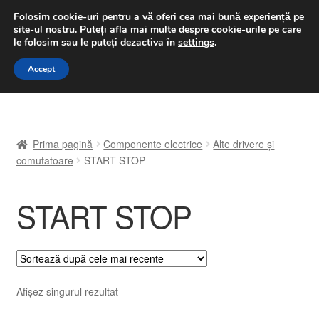
LIVRARE de la 33 lei
Folosim cookie-uri pentru a vă oferi cea mai bună experiență pe
site-ul nostru.
Puteți afla mai multe despre cookie-urile pe care
luni-vineri 9 a.m. - 4 p.m.
031 229 6816
le folosim sau le puteți dezactiva în
settings
.
Sari
Sari
Accept
Meniu
la
la
navigare
conținut
Prima pagină
Prima pagină
Componente electrice
Alte drivere și
A lua legatura
comutatoare
START STOP
Contul meu
START STOP
Coș
Despre noi
Afișez singurul rezultat
Finalizare comandă