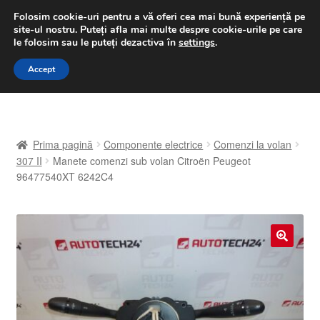
LIVRARE de la 33 lei
Folosim cookie-uri pentru a vă oferi cea mai bună experiență pe
site-ul nostru.
Puteți afla mai multe despre cookie-urile pe care
luni-vineri 9 a.m. - 4 p.m.
031 229 6816
le folosim sau le puteți dezactiva în
settings
.
Sari
Sari
Accept
Meniu
la
la
navigare
conținut
Prima pagină
Prima pagină
Componente electrice
Comenzi la volan
A lua legatura
307 II
Manete comenzi sub volan Citroën Peugeot
96477540XT 6242C4
Contul meu
Coș
🔍
Despre noi
Finalizare comandă