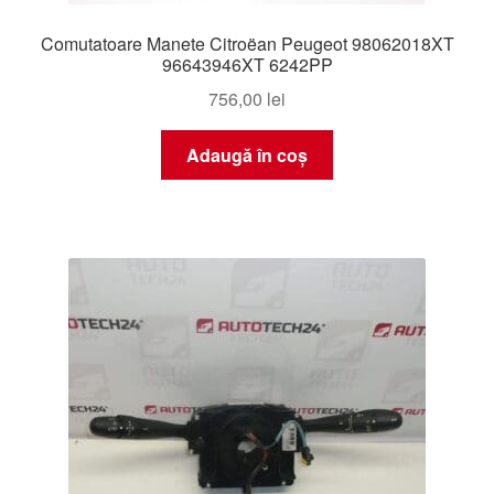
Comutatoare Manete Citroëan Peugeot 98062018XT
96643946XT 6242PP
756,00
lei
Adaugă în coș