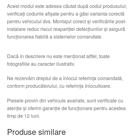
Acest modul este adesea căutat după codul produsului;
verificaţi codurile afişate pentru a găsi varianta corectă
pentru vehiculul dvs. Montajul corect şi verificările post-
instalare reduc riscul reapariţiei defecţiunilor şi asigură
funcţionarea fiabilă a sistemelor comandate.
Dacă în descriere nu este menționat altfel, toate
fotografiile au caracter ilustrativ.
Ne rezervăm dreptul de a înlocui referința comandată,
conform producătorului, cu referința înlocuitoare.
Piesele provin din vehicule avariate, sunt verificate cu
atenție și oferim garanție de funcționare pentru acestea
timp de 12 luni.
Produse similare