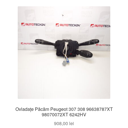
Ovladațe Păcăm Peugeot 307 308 96638787XT
98070072XT 6242HV
908,00
lei