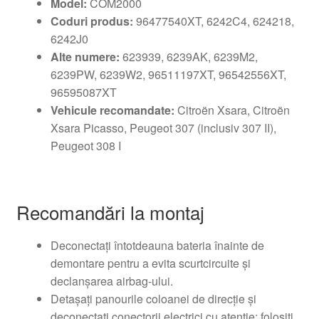
Model:
COM2000
Coduri produs:
96477540XT, 6242C4, 624218,
6242J0
Alte numere:
623939, 6239AK, 6239M2,
6239PW, 6239W2, 96511197XT, 96542556XT,
96595087XT
Vehicule recomandate:
Citroën Xsara, Citroën
Xsara Picasso, Peugeot 307 (inclusiv 307 II),
Peugeot 308 I
Recomandări la montaj
Deconectaţi întotdeauna bateria înainte de
demontare pentru a evita scurtcircuite şi
declanşarea airbag-ului.
Detaşaţi panourile coloanei de direcţie şi
deconectaţi conectorii electrici cu atenţie; folosiţi