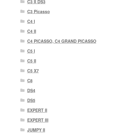
C3 II DS3
C3 Picasso
C4 I
C4 II
C4 PICASSO, C4 GRAND PICASSO
C5 I
C5 II
C5 X7
C8
DS4
DS5
EXPERT II
EXPERT III
JUMPY II