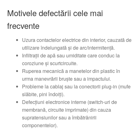
Motivele defectării cele mai
frecvente
Uzura contactelor electrice din interior, cauzată de
utilizare îndelungată şi de arc/intermitenţă.
Infiltraţii de apă sau umiditate care conduc la
coroziune şi scurtcircuite.
Ruperea mecanică a manetelor din plastic în
urma manevrării bruște sau a impactului.
Probleme la cablaj sau la conectorii plug-in (mufe
slăbite, pini îndoiţi).
Defecţiuni electronice interne (switch-uri de
membrană, circuite imprimate) din cauza
supratensiunilor sau a îmbătrânirii
componentelor).