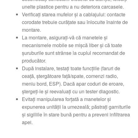
unelte plastice pentru a nu deteriora carcasele.
Verificaţi starea mufelor şi a cablajului: contacte
corodate trebuie curăţate sau înlocuite înainte de
montare.
La montare, asiguraţi-vă că manetele şi
mecanismele mobile se mişcă liber şi că toate
şuruburile sunt strânse la cuplul recomandat de
producător.
După instalare, testaţi toate funcţiile (faruri de
ceaţă, ştergătoare faţă/spate, comenzi radio,
meniu bord, ESP). Dacă apar coduri de eroare,
ştergeţi-le şi reevaluaţi cu un tester diagostic.
Evitaţi manipularea forţată a manetelor şi
expunerea unităţii la umezeală; păstraţi garniturile
şi sigiliile în stare bună pentru a preveni infiltrarea
apei.