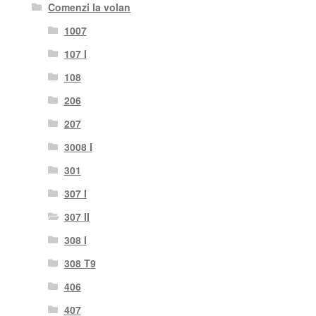
Comenzi la volan
1007
107 I
108
206
207
3008 I
301
307 I
307 II
308 I
308 T9
406
407