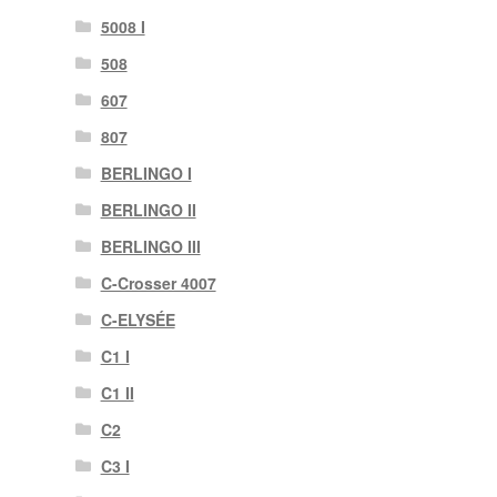
5008 I
508
607
807
BERLINGO I
BERLINGO II
BERLINGO III
C-Crosser 4007
C-ELYSÉE
C1 I
C1 II
C2
C3 I