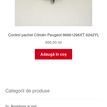
Control pachet Citroën Peugeot 96661296XT 6242YL
666,00
lei
Adaugă în coș
Categorii de produse
Anvelope și roți