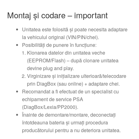
Montaj și codare – important
Unitatea este folosită și poate necesita adaptare
la vehiculul original (VIN/PIN/chei).
Posibilități de punere în funcțiune:
Klonarea datelor din unitatea veche
(EEPROM/Flash) – după clonare unitatea
devine plug and play.
Virginizare și inițializare ulterioară/telecodare
prin DiagBox (sau online) + adaptare chei.
Recomandat a fi efectuat de un specialist cu
echipament de service PSA
(DiagBox/Lexia/PP2000).
Înainte de demontare/montare, deconectați
întotdeauna bateria și urmați procedura
producătorului pentru a nu deteriora unitatea.