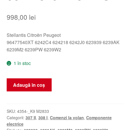
998,00
lei
Stellantis Citroën Peugeot
96477540XT 6242C4 624218 6242J0 623939 6239AK
6239M2 6239PW 6239W2
1 în stoc
Cantitate
Adaugă în coș
Manete
comenzi
sub
volan
SKU:
4354-_K9 M2833
Categorii:
307 II
,
308 I
,
Comenzi la volan
,
Componente
Citroën
electrice
Peugeot