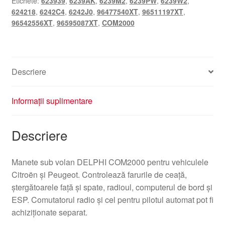
Etichete:
623939
,
6239AK
,
6239M2
,
6239PW
,
6239W2
,
96477540XT
624218
,
6242C4
,
6242J0
,
96477540XT
,
96511197XT
,
6242C4
96542556XT
,
96595087XT
,
COM2000
Descriere
Informații suplimentare
Descriere
Manete sub volan DELPHI COM2000 pentru vehiculele
Citroën și Peugeot. Controlează farurile de ceață,
ștergătoarele față și spate, radioul, computerul de bord și
ESP. Comutatorul radio și cel pentru pilotul automat pot fi
achiziționate separat.