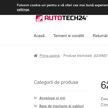
LIVRARE de la 33 lei
Folosim cookie-uri pentru a vă oferi cea mai bună experienț
settings
.
Sari
Sari
la
la
navigare
conținut
Acasă
Termeni si conditii
Returnări
Prima pagină
A lua legatura
Contul meu
Co
Prima pagină
Produse etichetate „6239M2”
Plângere
Plățile
Politică de confidențialitat
6
Categorii de produse
Anvelope și roți
Desc
Citr
Bare de tracțiune și cabluri