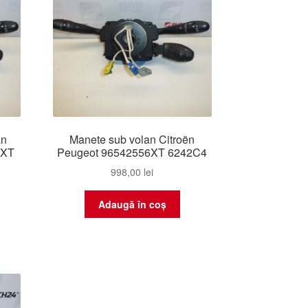
an
Manete sub volan Citroën
0XT
Peugeot 96542556XT 6242C4
998,00
lei
Adaugă în coș