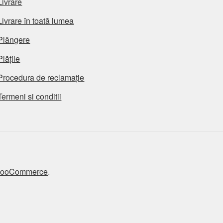
Livrare
Livrare în toată lumea
Plângere
Plățile
Procedura de reclamație
Termeni si conditii
 WooCommerce
.