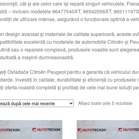
esioniști, cât și ale celor care își repară singuri vehiculele. Fi
tră – inclusiv modelele 96477540XT, 96542556XT, 96511197XT 
ondiții de utilizare intense, asigurând o funcționare optimă a v
n design avansat și materiale de calitate superioară, aceste ovla
atibilitate excelentă cu modelele de automobile Citroën și Peuge
utină sau o reparare complexă, produsele noastre sunt alegerea
sturbată a mașinii dumneavoastră.
eți Ovladače Citroën Peugeot pentru a garanta că vehiculul du
darde. Investiți în calitate, durabilitate și eficiență cu produsele 
ți oferta noastră completă și profitați de cele mai bune soluții
Sor
Afișez toate cele 5 rezultate
du
cel
ma
rec