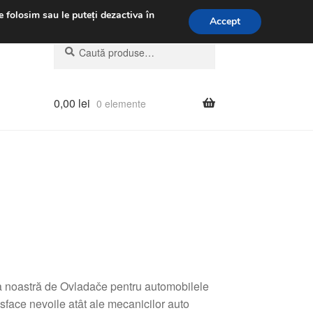
.m.
031 229 6816
e folosim sau le puteți dezactiva în
Accept
Caută
Caută
după:
0,00
lei
0 elemente
ma noastră de Ovladače pentru automobilele
isface nevoile atât ale mecanicilor auto