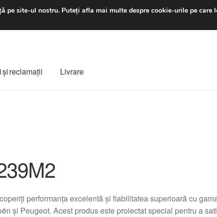
luni-vineri 9 a.m. - 4 p
ă pe site-ul nostru.
Puteți afla mai multe despre cookie-urile pe care l
 şi reclamații
Livrare
ș
Despre noi
Finalizare comandă
Livrare
Livrare în toată lumea
e
Procedura de reclamație
Termeni si conditii
239M2
operiți performanța excelentă și fiabilitatea superioară cu ga
oën și Peugeot. Acest produs este proiectat special pentru a sat