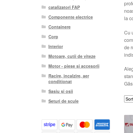
prof
catalizatori FAP
noas
Componente electrice
la c
Containere
Cu u
Corp
comp
Interior
de r
indi
Motoare, cutii de viteze
Motor - piese si accesorii
Aleg
Racire, incalzire, aer
stan
conditionat
Găsi
Șasiu și osii
Seturi de scule