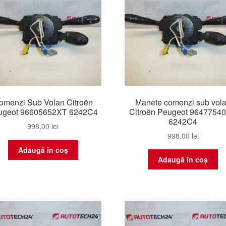
omenzi Sub Volan Citroën
Manete comenzi sub vol
ugeot 96605652XT 6242C4
Citroën Peugeot 9647754
6242C4
998,00
lei
998,00
lei
Adaugă în coș
Adaugă în coș