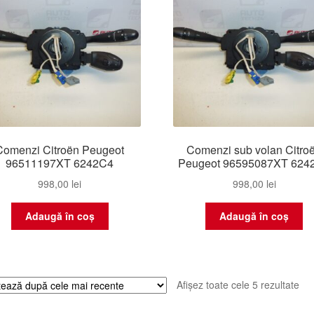
Comenzi Citroën Peugeot
Comenzi sub volan Citro
96511197XT 6242C4
Peugeot 96595087XT 624
998,00
lei
998,00
lei
Adaugă în coș
Adaugă în coș
Sor
Afișez toate cele 5 rezultate
du