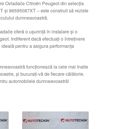
ecare Ovladače Citroën Peugeot din selecția
și 96595087XT – este construit să reziste
ehiculului dumneavoastră.
dače oferă o ușurință în instalare și o
ot. Indiferent dacă efectuați o întreținere
 ideală pentru a asigura performanța
mneavoastră funcționează la cele mai înalte
noastre, și bucurați-vă de fiecare călătorie.
 pentru automobilele dumneavoastră!
tat
pă
e
i
ente