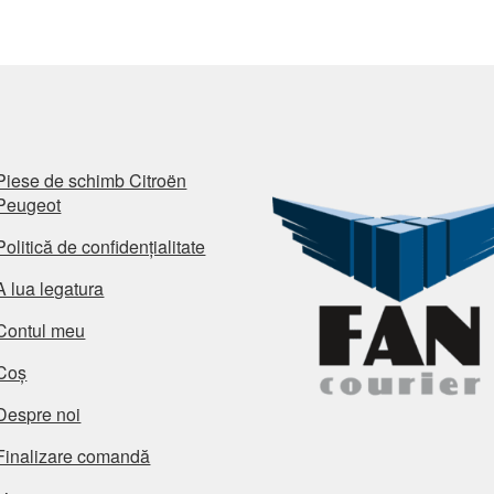
cel
ma
rec
Piese de schimb Citroën
Peugeot
Politică de confidențialitate
A lua legatura
Contul meu
Coș
Despre noi
Finalizare comandă