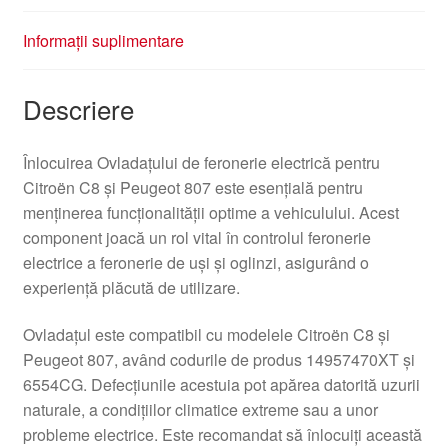
Informații suplimentare
Descriere
Înlocuirea Ovladațului de feronerie electrică pentru
Citroën C8 și Peugeot 807 este esențială pentru
menținerea funcționalității optime a vehiculului. Acest
component joacă un rol vital în controlul feronerie
electrice a feronerie de uși și oglinzi, asigurând o
experiență plăcută de utilizare.
Ovladațul este compatibil cu modelele Citroën C8 și
Peugeot 807, având codurile de produs 14957470XT și
6554CG. Defecțiunile acestuia pot apărea datorită uzurii
naturale, a condițiilor climatice extreme sau a unor
probleme electrice. Este recomandat să înlocuiți această