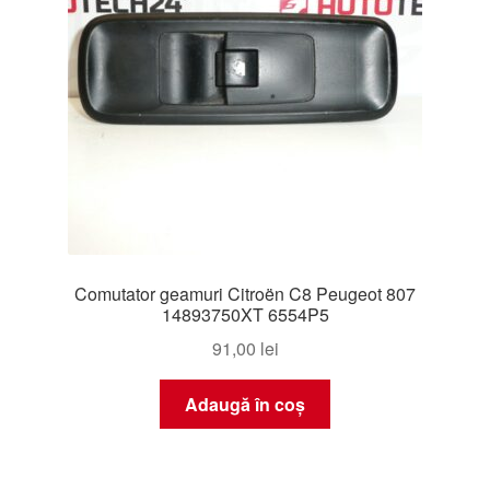
Comutator geamuri Citroën C8 Peugeot 807
14893750XT 6554P5
91,00
lei
Adaugă în coș