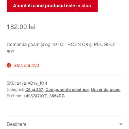
Anuntati cand produsul este in stoc
182,00
lei
Comandă geam și oglinzi CITROEN C8 și PEUGEOT
807
Stoc epuizat
SKU:
2472-AD19_K14
Categorii:
C8 și 807
,
Componente electrice
,
Driver de geam
Etichete:
14957470XT
,
6554CG
Descriere