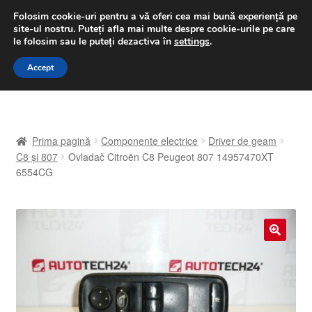
LIVRARE de la 33 lei
Folosim cookie-uri pentru a vă oferi cea mai bună experiență pe
site-ul nostru.
Puteți afla mai multe despre cookie-urile pe care
luni-vineri 9 a.m. - 4 p.m.
031 229 6816
le folosim sau le puteți dezactiva în
settings
.
Sari
Sari
Accept
Meniu
la
la
navigare
conținut
Prima pagină
Prima pagină
Componente electrice
Driver de geam
A lua legatura
C8 și 807
Ovladač Citroën C8 Peugeot 807 14957470XT
6554CG
Contul meu
Coș
🔍
Despre noi
Finalizare comandă