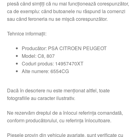
piesă când simțiți că nu mai funcționează corespunzător,
ca de exemplu: când butoanele nu răspund la comenzi
sau când feroneria nu se mișcă corespunzător.
Tehnice informații:
Producător: PSA CITROEN PEUGEOT
Model: C8, 807
Coduri produs: 14957470XT
Alte numere: 6554CG
Dacă în descriere nu este menționat altfel, toate
fotografiile au caracter ilustrativ.
Ne rezervăm dreptul de a înlocui referința comandată,
conform producătorului, cu referința înlocuitoare.
Piesele provin din vehicule avariate, sunt verificate cu