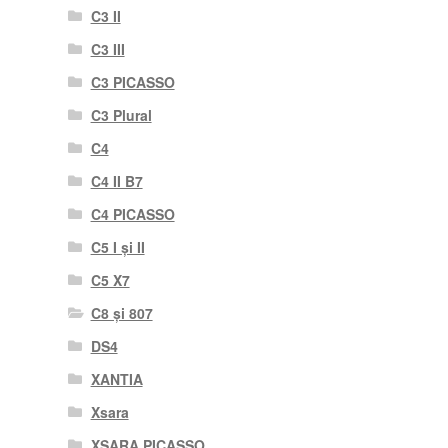
C3 II
C3 III
C3 PICASSO
C3 Plural
C4
C4 II B7
C4 PICASSO
C5 I și II
C5 X7
C8 și 807
DS4
XANTIA
Xsara
XSARA PICASSO