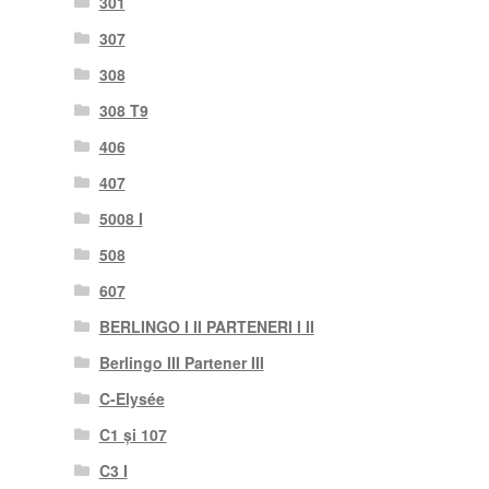
301
307
308
308 T9
406
407
5008 I
508
607
BERLINGO I II PARTENERI I II
Berlingo III Partener III
C-Elysée
C1 și 107
C3 I