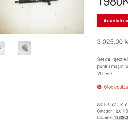
1980
Anuntati ca
3 025,00
l
Set de injecți
pentru mașini
VOLVO
Stoc epuiza
SKU:
5103-_K16
Categorii:
2.0 HD
Etichete:
1980K