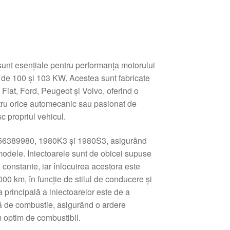
sunt esențiale pentru performanța motorului
 de 100 și 103 KW. Acestea sunt fabricate
 Fiat, Ford, Peugeot și Volvo, oferind o
entru orice automecanic sau pasionat de
sc propriul vehicul.
656389980, 1980K3 și 1980S3, asigurând
modele. Iniectoarele sunt de obicei supuse
i constante, iar înlocuirea acestora este
00 km, în funcție de stilul de conducere și
ia principală a iniectoarelor este de a
ă de combustie, asigurând o ardere
m optim de combustibil.