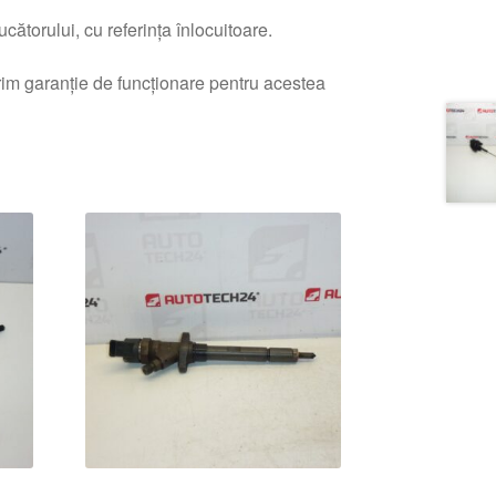
ătorului, cu referința înlocuitoare.
erim garanție de funcționare pentru acestea