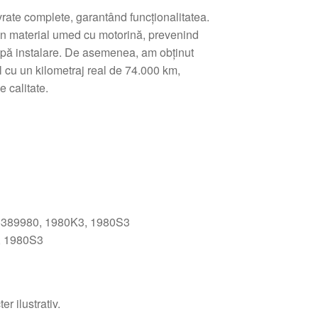
livrate complete, garantând funcționalitatea.
un material umed cu motorină, prevenind
după instalare. De asemenea, am obținut
l cu un kilometraj real de 74.000 km,
 calitate.
6389980, 1980K3, 1980S3
, 1980S3
r ilustrativ.