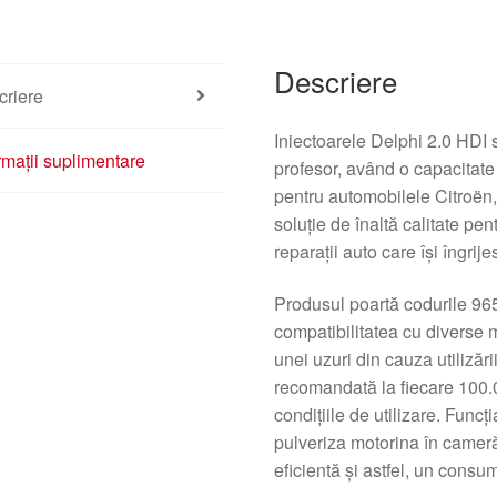
Descriere
criere
Iniectoarele Delphi 2.0 HDI 
rmații suplimentare
profesor, având o capacitate
pentru automobilele Citroën,
soluție de înaltă calitate p
reparații auto care își îngrije
Produsul poartă codurile 9
compatibilitatea cu diverse 
unei uzuri din cauza utilizări
recomandată la fiecare 100.0
condițiile de utilizare. Funcț
pulveriza motorina în camer
eficientă și astfel, un consu