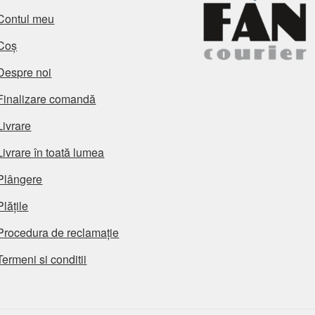
Contul meu
Coș
Despre noi
Finalizare comandă
Livrare
Livrare în toată lumea
Plângere
Plățile
Procedura de reclamație
Termeni si conditii