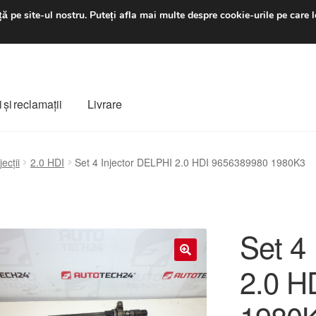
luni-vineri 9 a.m. - 4 p
ă pe site-ul nostru.
Puteți afla mai multe despre cookie-urile pe care l
 şi reclamații
Livrare
ș
Despre noi
Finalizare comandă
Livrare
Livrare în toată lumea
jecții
2.0 HDI
Set 4 Injector DELPHI 2.0 HDI 9656389980 1980K3
e
Procedura de reclamație
Termeni si conditii
Set 4
2.0 H
🔍