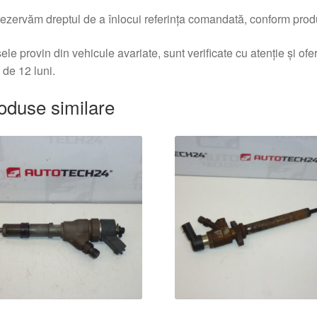
ezervăm dreptul de a înlocui referința comandată, conform produc
ele provin din vehicule avariate, sunt verificate cu atenție și of
 de 12 luni.
oduse similare