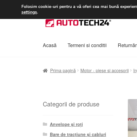
LIVRARE de la 33 lei
Folosim cookie-uri pentru a vă oferi cea mai bună experienț
settings
.
Sari
Sari
la
la
navigare
conținut
Acasă
Termeni si conditii
Returnări
Prima pagină
A lua legatura
Contul meu
Co
Prima pagină
Motor - piese si accesorii
In
Plângere
Plățile
Politică de confidențialitat
Categorii de produse
Anvelope și roți
Bare de tracțiune și cabluri