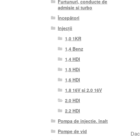
Furtunuri, conducte de
admisie si turbo
Începători
Injecții
1,0 1KR
1,4 Benz
1,4 HDI
1,5 HDi
1,6 HDI
1.8 16V și 2.0 16V
2.0 HDI
2.2 HDI
Pompa de injectie. înalt
Pompe de vid
Dacă