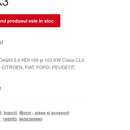
K3
nd produsul este in stoc
ei
e Delphi 2.0 HDI 100 și 103 KW Clasa CL5
le CITROEN, FIAT, FORD, PEUGEOT,
t
I
,
Injecții
,
Motor - piese si accesorii
3
,
1980S3
,
9656389980