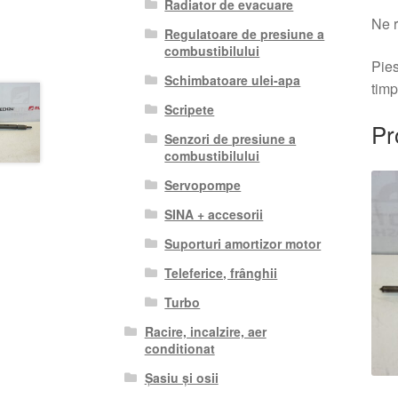
Radiator de evacuare
Ne r
Regulatoare de presiune a
combustibilului
Pies
Schimbatoare ulei-apa
timp
Scripete
Pr
Senzori de presiune a
combustibilului
Servopompe
SINA + accesorii
Suporturi amortizor motor
Teleferice, frânghii
Turbo
Racire, incalzire, aer
conditionat
Șasiu și osii