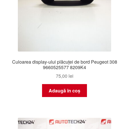
Culoarea display-ului plăcuței de bord Peugeot 308
9660525577 8209K4
75,00
lei
Adaugă în coș