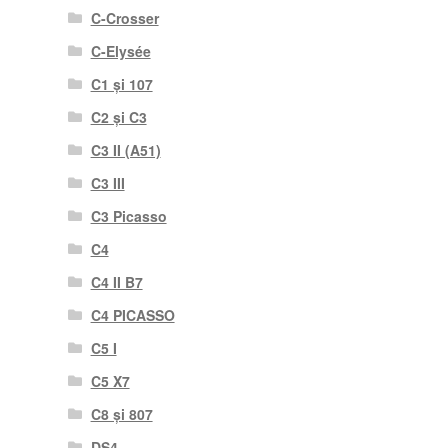
C-Crosser
C-Elysée
C1 și 107
C2 și C3
C3 II (A51)
C3 III
C3 Picasso
C4
C4 II B7
C4 PICASSO
C5 I
C5 X7
C8 și 807
DS4