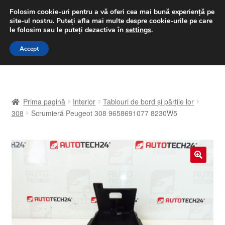
LIVRARE de la 33 lei
Folosim cookie-uri pentru a vă oferi cea mai bună experiență pe
site-ul nostru.
Puteți afla mai multe despre cookie-urile pe care
luni-vineri 9 a.m. - 4 p.m.
031 229 6816
le folosim sau le puteți dezactiva în
settings
.
Sari
Sari
Accept
Meniu
la
la
navigare
conținut
Prima pagină
Prima pagină
Interior
Tablouri de bord și părțile lor
A lua legatura
308
Scrumieră Peugeot 308 9658691077 8230W5
Contul meu
Coș
🔍
Despre noi
Finalizare comandă