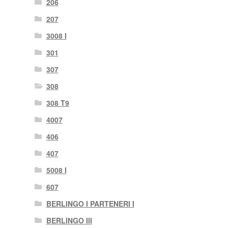
206
207
3008 I
301
307
308
308 T9
4007
406
407
5008 I
607
BERLINGO I PARTENERI I
BERLINGO III