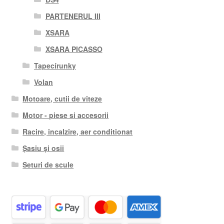
PARTENERUL III
XSARA
XSARA PICASSO
Tapecírunky
Volan
Motoare, cutii de viteze
Motor - piese si accesorii
Racire, incalzire, aer conditionat
Șasiu și osii
Seturi de scule