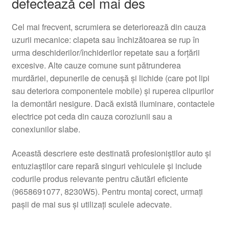
defectează cel mai des
Cel mai frecvent, scrumiera se deteriorează din cauza
uzurii mecanice: clapeta sau închizătoarea se rup în
urma deschiderilor/închiderilor repetate sau a forțării
excesive. Alte cauze comune sunt pătrunderea
murdăriei, depunerile de cenușă și lichide (care pot lipi
sau deteriora componentele mobile) și ruperea clipurilor
la demontări nesigure. Dacă există iluminare, contactele
electrice pot ceda din cauza coroziunii sau a
conexiunilor slabe.
Această descriere este destinată profesioniștilor auto și
entuziaștilor care repară singuri vehiculele și include
codurile produs relevante pentru căutări eficiente
(9658691077, 8230W5). Pentru montaj corect, urmați
pașii de mai sus și utilizați sculele adecvate.