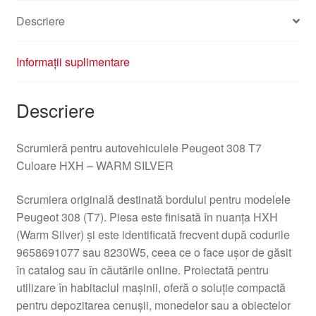
Descriere
Informații suplimentare
Descriere
Scrumieră pentru autovehiculele Peugeot 308 T7
Culoare HXH – WARM SILVER
Scrumiera originală destinată bordului pentru modelele
Peugeot 308 (T7). Piesa este finisată în nuanța HXH
(Warm Silver) și este identificată frecvent după codurile
9658691077 sau 8230W5, ceea ce o face ușor de găsit
în catalog sau în căutările online. Proiectată pentru
utilizare în habitaclul mașinii, oferă o soluție compactă
pentru depozitarea cenușii, monedelor sau a obiectelor