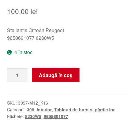
100,00
lei
Stellantis Citroën Peugeot
9658691077 8230W5
4 în stoc
Cantitate
Adaugă în coș
Scrumieră
Peugeot
308
9658691077
SKU:
3997-M12_K16
Categorii:
308
,
Interior
,
Tablouri de bord și părțile lor
8230W5
Etichete:
8230W5
,
9658691077