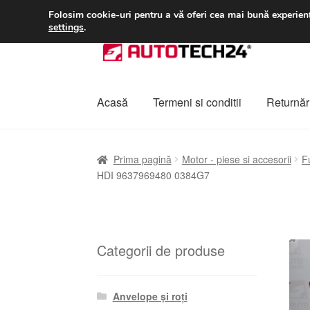
LIVRARE de la 33 lei
Folosim cookie-uri pentru a vă oferi cea mai bună experienț
settings
.
Sari
Sari
la
la
navigare
conținut
Acasă
Termeni si conditii
Returnări
Prima pagină
A lua legatura
Contul meu
Co
Prima pagină
Motor - piese si accesorii
F
HDI 9637969480 0384G7
Plângere
Plățile
Politică de confidențialitat
Categorii de produse
Anvelope și roți