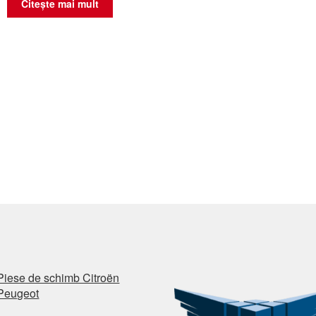
Citește mai mult
Piese de schimb Citroën
Peugeot