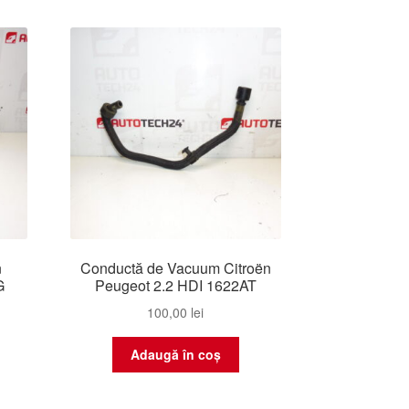
n
Conductă de Vacuum Citroën
G
Peugeot 2.2 HDI 1622AT
100,00
lei
Adaugă în coș