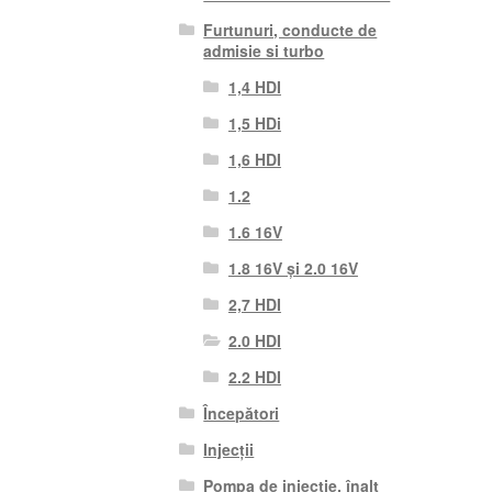
Furtunuri, conducte de
admisie si turbo
1,4 HDI
1,5 HDi
1,6 HDI
1.2
1.6 16V
1.8 16V și 2.0 16V
2,7 HDI
2.0 HDI
2.2 HDI
Începători
Injecții
Pompa de injectie. înalt