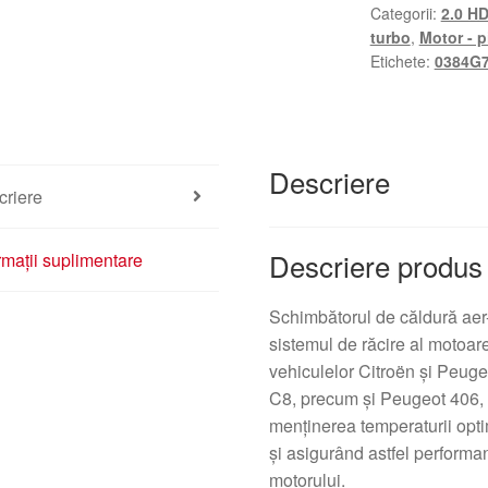
Categorii:
2.0 HD
turbo
,
Motor - p
Etichete:
0384G
Descriere
criere
Descriere produs
rmații suplimentare
Schimbătorul de căldură aer
sistemul de răcire al motoare
vehiculelor Citroën şi Peuge
C8, precum şi Peugeot 406, 6
menţinerea temperaturii opt
şi asigurând astfel performan
motorului.