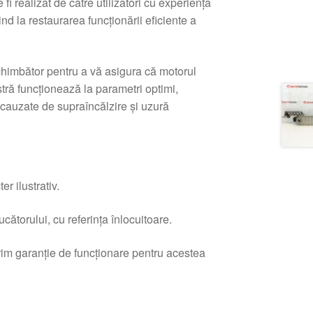
fi realizat de către utilizatori cu experienţă
d la restaurarea funcţionării eficiente a
schimbător pentru a vă asigura că motorul
ră funcţionează la parametri optimi,
cauzate de supraîncălzire şi uzură
r ilustrativ.
ătorului, cu referința înlocuitoare.
erim garanție de funcționare pentru acestea