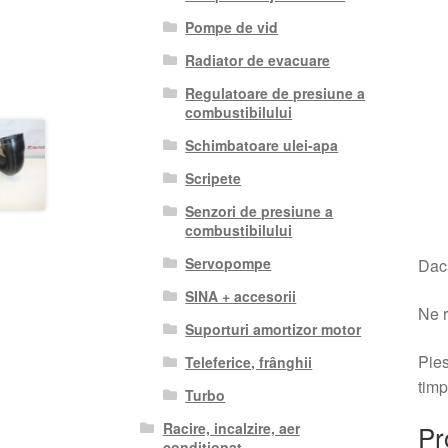
Pompe de vid
Radiator de evacuare
Regulatoare de presiune a
combustibilului
Schimbatoare ulei-apa
Scripete
Senzori de presiune a
combustibilului
Servopompe
Dacă
SINA + accesorii
Ne r
Suporturi amortizor motor
Pies
Teleferice, frânghii
timp
Turbo
Racire, incalzire, aer
Pr
conditionat