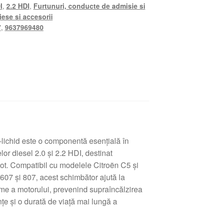
I
,
2.2 HDI
,
Furtunuri, conducte de admisie si
iese si accesorii
7
,
9637969480
-lichid este o componentă esenţială în
lor diesel 2.0 şi 2.2 HDI, destinat
ot. Compatibil cu modelele Citroën C5 şi
07 şi 807, acest schimbător ajută la
ime a motorului, prevenind supraîncălzirea
ţe şi o durată de viaţă mai lungă a