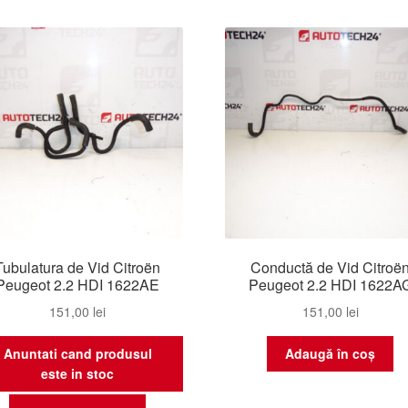
Tubulatura de Vid Citroën
Conductă de Vid Citroë
Peugeot 2.2 HDI 1622AE
Peugeot 2.2 HDI 1622A
151,00
lei
151,00
lei
Anuntati cand produsul
Adaugă în coș
este in stoc