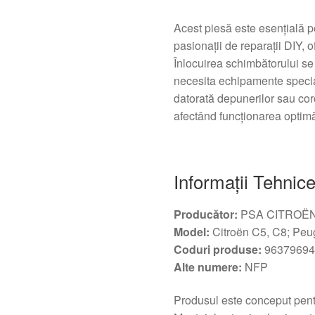
Acest piesă este esenţială p
pasionaţii de reparaţii DIY, o
Înlocuirea schimbătorului se
necesita echipamente specia
datorată depunerilor sau coro
afectând funcţionarea optimă
Informaţii Tehnic
Producător:
PSA CITROË
Model:
Citroën C5, C8; Peu
Coduri produse:
96379694
Alte numere:
NFP
Produsul este conceput pent