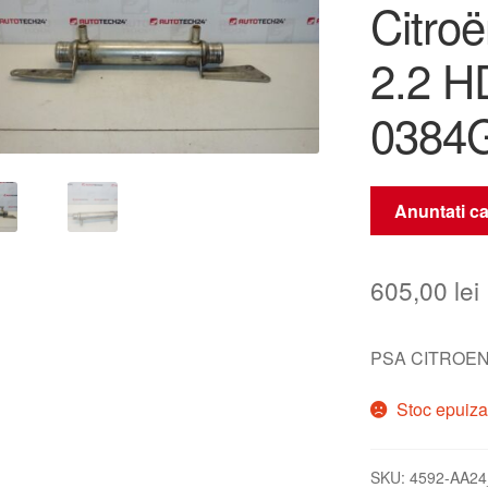
Citro
2.2 H
0384
Anuntati ca
605,00
lei
PSA CITROEN
Stoc epuiza
SKU:
4592-AA24