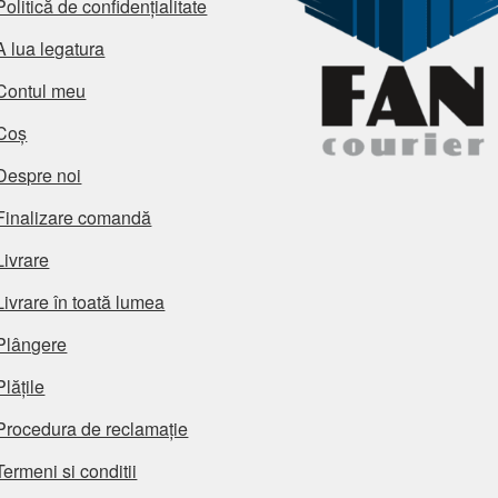
Politică de confidențialitate
A lua legatura
Contul meu
Coș
Despre noi
Finalizare comandă
Livrare
Livrare în toată lumea
Plângere
Plățile
Procedura de reclamație
Termeni si conditii