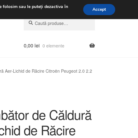
.m.
031 229 6816
e folosim sau le puteți dezactiva în
Accept
Caută
Caută
după:
0,00
lei
0 elemente
ă Aer-Lichid de Răcire Citroën Peugeot 2.0 2.2
bător de Căldură
chid de Răcire