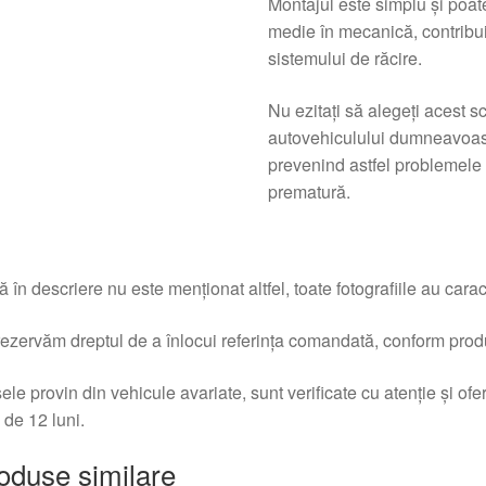
Montajul este simplu şi poate 
medie în mecanică, contribuin
sistemului de răcire.
Nu ezitaţi să alegeţi acest 
autovehiculului dumneavoast
prevenind astfel problemele 
prematură.
 în descriere nu este menționat altfel, toate fotografiile au caracte
ezervăm dreptul de a înlocui referința comandată, conform produc
ele provin din vehicule avariate, sunt verificate cu atenție și of
 de 12 luni.
oduse similare