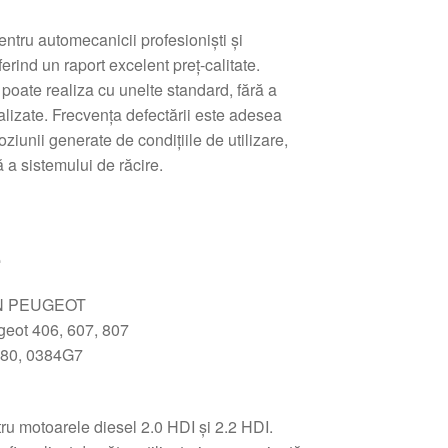
entru automecanicii profesionişti şi
ferind un raport excelent preţ-calitate.
 poate realiza cu unelte standard, fără a
lizate. Frecvenţa defectării este adesea
ziunii generate de condiţiile de utilizare,
 a sistemului de răcire.
e
N PEUGEOT
geot 406, 607, 807
80, 0384G7
ru motoarele diesel 2.0 HDI şi 2.2 HDI.