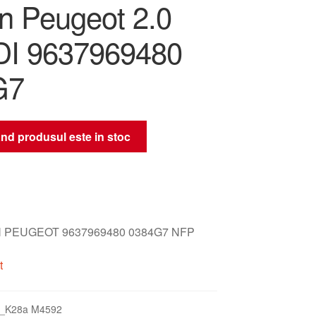
ën Peugeot 2.0
DI 9637969480
G7
nd produsul este in stoc
 PEUGEOT 9637969480 0384G7 NFP
t
_K28a M4592