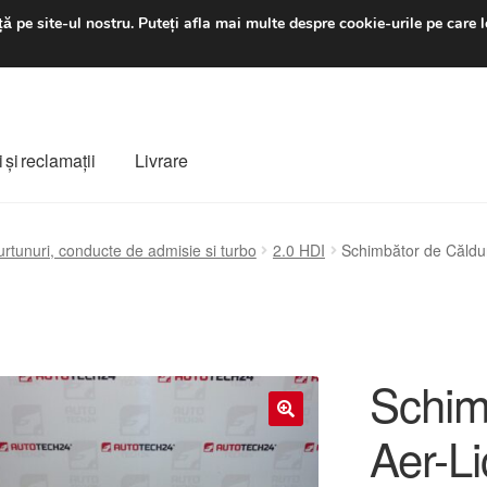
luni-vineri 9 a.m. - 4 p
ă pe site-ul nostru.
Puteți afla mai multe despre cookie-urile pe care l
 şi reclamații
Livrare
ș
Despre noi
Finalizare comandă
Livrare
Livrare în toată lumea
urtunuri, conducte de admisie si turbo
2.0 HDI
Schimbător de Căldur
e
Procedura de reclamație
Termeni si conditii
Schim
Aer-Li
🔍