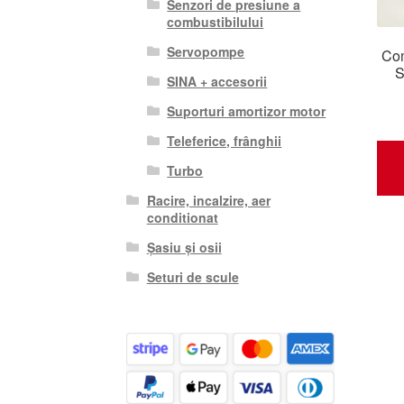
Senzori de presiune a
combustibilului
Servopompe
Com
S
SINA + accesorii
Suporturi amortizor motor
Teleferice, frânghii
Turbo
Racire, incalzire, aer
conditionat
Șasiu și osii
Seturi de scule