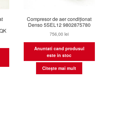
at
Compresor de aer condiționat
Denso 5SEL12 9802875780
3QK
756,00
lei
Anuntati cand produsul
este in stoc
Citește mai mult