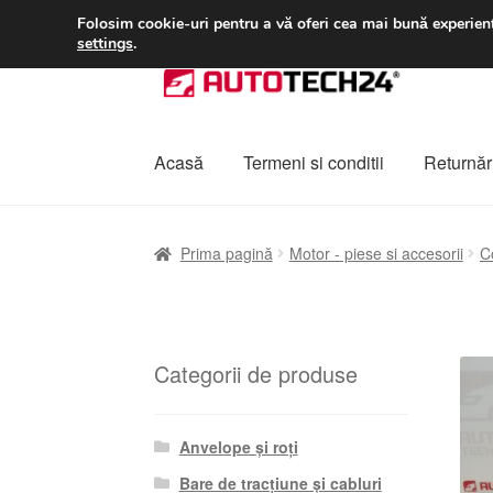
LIVRARE de la 33 lei
Folosim cookie-uri pentru a vă oferi cea mai bună experienț
settings
.
Sari
Sari
la
la
navigare
conținut
Acasă
Termeni si conditii
Returnări
Prima pagină
A lua legatura
Contul meu
Co
Prima pagină
Motor - piese si accesorii
C
Plângere
Plățile
Politică de confidențialitat
Categorii de produse
Anvelope și roți
Bare de tracțiune și cabluri