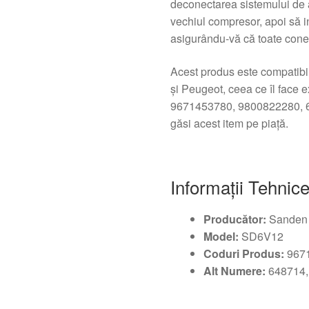
deconectarea sistemului de a
vechiul compresor, apoi să
asigurându-vă că toate conec
Acest produs este compatibi
și Peugeot, ceea ce îl face e
9671453780, 9800822280, 648
găsi acest item pe piață.
Informații Tehnic
Producător:
Sanden
Model:
SD6V12
Coduri Produs:
9671
Alt Numere:
648714,