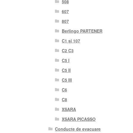
508
607
807
Berlingo PARTENER
C1 și 107
C2 C3
C5 I
C5 II
C5 III
C6
C8
XSARA
XSARA PICASSO
Conducte de evacuare