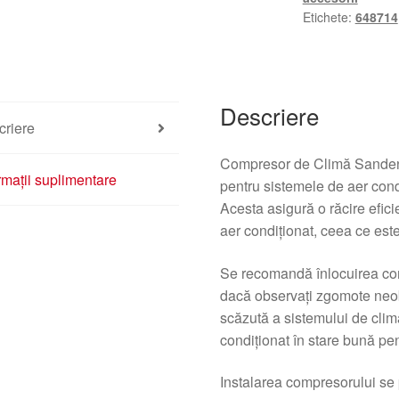
1926
Etichete:
648714
Citroën
Peugeot
9671453780
Descriere
criere
Compresor de Climă Sanden
rmații suplimentare
pentru sistemele de aer cond
Acesta asigură o răcire efici
aer condiționat, ceea ce este
Se recomandă înlocuirea co
dacă observați zgomote neob
scăzută a sistemului de clim
condiționat în stare bună pen
Instalarea compresorului se 