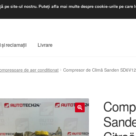
luni-vineri 9 a.m. - 4 p
ă pe site-ul nostru.
Puteți afla mai multe despre cookie-urile pe care l
 şi reclamații
Livrare
ș
Despre noi
Finalizare comandă
Livrare
Livrare în toată lumea
ompresoare de aer conditionat
Compresor de Climă Sanden SD6V12
e
Procedura de reclamație
Termeni si conditii
Compr
Sand
🔍