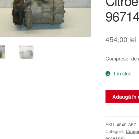
Citro
9671
454,00
lei
Compresor de 
1 în stoc
Cantitate
Adaugă în 
Compresor
de
Climă
Sanden
SKU:
4549-AK7_
Categorii:
Compr
SD6V12
accesorii