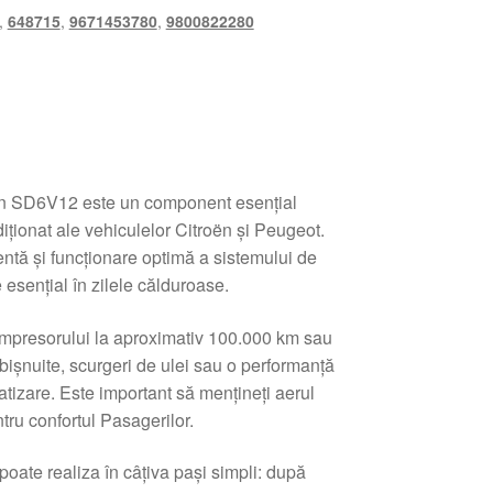
,
648715
,
9671453780
,
9800822280
 SD6V12 este un component esențial
iționat ale vehiculelor Citroën și Peugeot.
entă și funcționare optimă a sistemului de
 esențial în zilele călduroase.
mpresorului la aproximativ 100.000 km sau
ișnuite, scurgeri de ulei sau o performanță
atizare. Este important să mențineți aerul
tru confortul Pasagerilor.
poate realiza în câțiva pași simpli: după