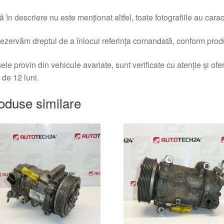
 în descriere nu este menționat altfel, toate fotografiile au caracte
ezervăm dreptul de a înlocui referința comandată, conform produc
ele provin din vehicule avariate, sunt verificate cu atenție și of
 de 12 luni.
oduse similare