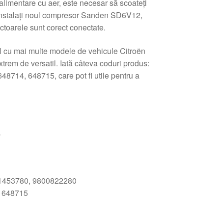
limentare cu aer, este necesar să scoateți
 instalați noul compresor Sanden SD6V12,
toarele sunt corect conectate.
l cu mai multe modele de vehicule Citroën
xtrem de versatil. Iată câteva coduri produs:
714, 648715, care pot fi utile pentru a
e
453780, 9800822280
 648715