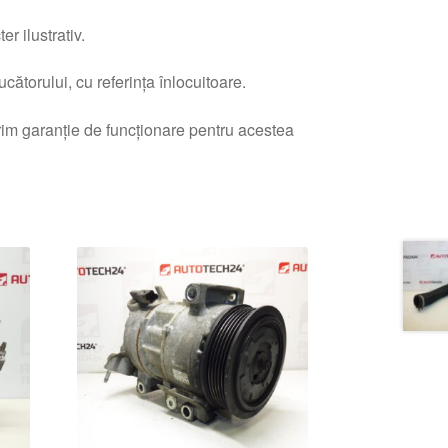
r ilustrativ.
ătorului, cu referința înlocuitoare.
erim garanție de funcționare pentru acestea