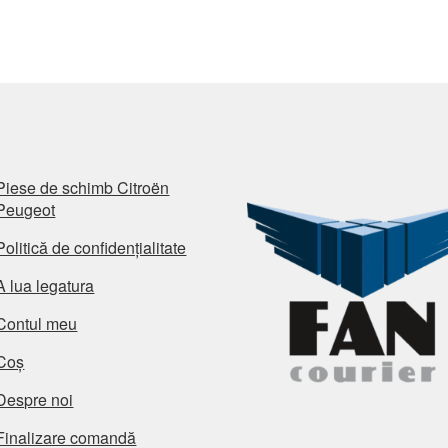
Piese de schimb Citroën
Peugeot
Politică de confidențialitate
A lua legatura
Contul meu
Coș
Despre noi
Finalizare comandă