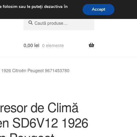
.m.
031 229 6816
e folosim sau le puteți dezactiva în
Accept
Caută
Caută
după:
0,00
lei
0 elemente
 1926 Citroën Peugeot 9671453780
esor de Climă
en SD6V12 1926