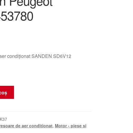
ën Peugeot
453780
aer condiționat SANDEN SD6V12
coș
K37
esoare de aer conditionat
,
Motor - piese si