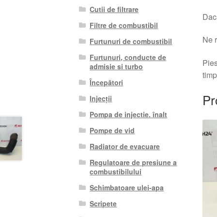
Cutii de filtrare
Dacă
Filtre de combustibil
Ne r
Furtunuri de combustibil
Furtunuri, conducte de
Pies
admisie si turbo
timp
Începători
Pr
Injecții
Pompa de injectie. înalt
Pompe de vid
Radiator de evacuare
Regulatoare de presiune a
combustibilului
Schimbatoare ulei-apa
Scripete