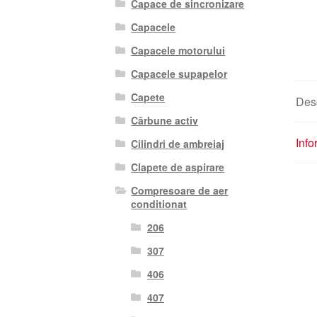
Capace de sincronizare
Capacele
Capacele motorului
Capacele supapelor
Capete
Des
Cărbune activ
Info
Cilindri de ambreiaj
Clapete de aspirare
Compresoare de aer
conditionat
206
307
406
407