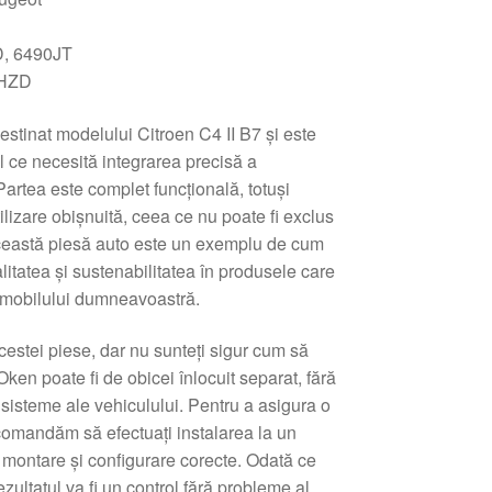
D, 6490JT
 HZD
stinat modelului Citroen C4 II B7 și este
l ce necesită integrarea precisă a
artea este complet funcțională, totuși
lizare obișnuită, ceea ce nu poate fi exclus
 Această piesă auto este un exemplu de cum
litatea și sustenabilitatea în produsele care
tomobilului dumneavoastră.
cestei piese, dar nu sunteți sigur cum să
Oken poate fi de obicei înlocuit separat, fără
e sisteme ale vehiculului. Pentru a asigura o
ecomandăm să efectuați instalarea la un
 montare și configurare corecte. Odată ce
ezultatul va fi un control fără probleme al