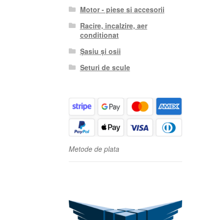
Motor - piese si accesorii
Racire, incalzire, aer
conditionat
Șasiu și osii
Seturi de scule
Metode de plata