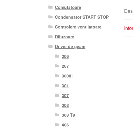
Comutatoare
Des
Condensator START STOP
Controlere ventilatoare
Info
Difuzoare
Driver de geam
206
207
3008 I
301
307
308
308 T9
406