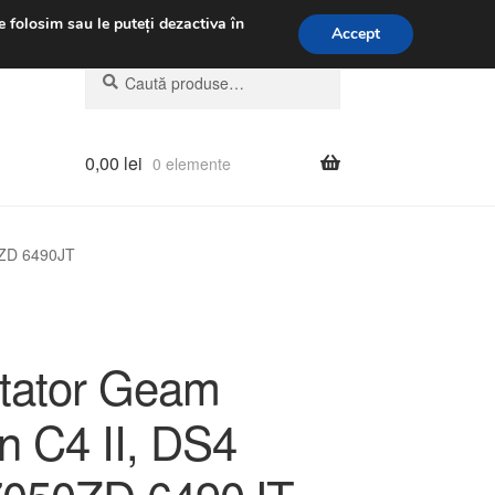
.m.
031 229 6816
e folosim sau le puteți dezactiva în
Accept
Caută
Caută
după:
0,00
lei
0 elemente
0ZD 6490JT
tator Geam
n C4 II, DS4