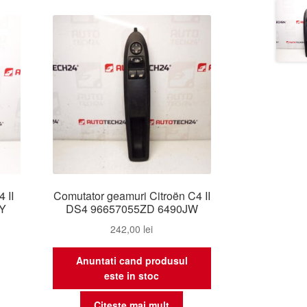
 II
Comutator geamuri Citroën C4 II
JY
DS4 96657055ZD 6490JW
242,00
lei
Anuntati cand produsul
este in stoc
Citește mai mult