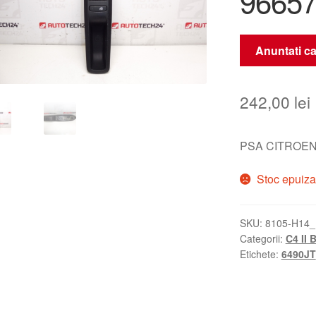
9665
Anuntati ca
242,00
lei
PSA CITROEN
Stoc epuiza
SKU:
8105-H14_
Categorii:
C4 II 
Etichete:
6490JT