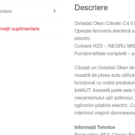
Descriere
criere
Ovladač Oken Citroën C4 II
rmații suplimentare
Oprește feroneria electrică a f
electric.
Culoare HZD – NEGRU MI
Funcționalitate completă – p
Căutați un Ovladač Oken de 
noastră de piese auto utili
funcțional cu codul produsu
6490JT. Această parte este i
mecanismului ușii șoferului, o
oglinzilor pliabile electric.
interiorul mașinii dumneavoa
Informații Tehnice
Producător: PSA Citroen Pe