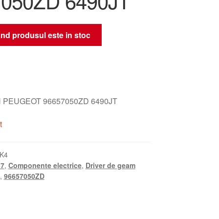
7050ZD 6490JT
nd produsul este in stoc
 PEUGEOT 96657050ZD 6490JT
t
K4
B7
,
Componente electrice
,
Driver de geam
,
96657050ZD