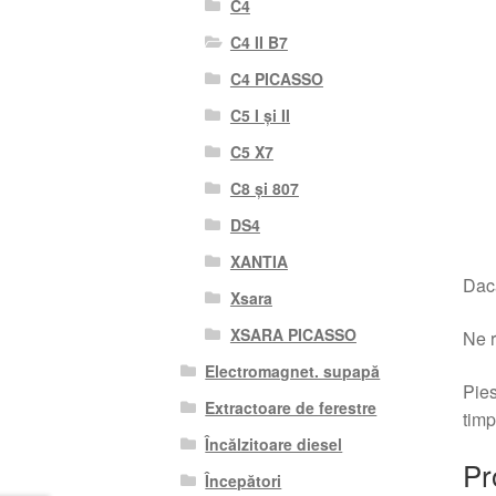
C4
C4 II B7
C4 PICASSO
C5 I și II
C5 X7
C8 și 807
DS4
XANTIA
Dacă
Xsara
XSARA PICASSO
Ne r
Electromagnet. supapă
Pies
Extractoare de ferestre
timp
Încălzitoare diesel
Pr
Începători