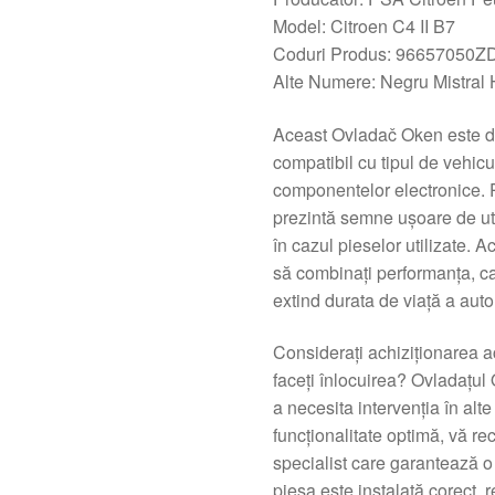
Model: Citroen C4 II B7
Coduri Produs: 96657050Z
Alte Numere: Negru Mistral
Aceast Ovladač Oken este de
compatibil cu tipul de vehicu
componentelor electronice. P
prezintă semne ușoare de uti
în cazul pieselor utilizate.
să combinați performanța, ca
extind durata de viață a au
Considerați achiziționarea a
faceți înlocuirea? Ovladațul 
a necesita intervenția în alt
funcționalitate optimă, vă r
specialist care garantează o
piesa este instalată corect, r