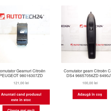
omutator Geamuri Citroên
Comutator geam Citroën C4
PEUGEOT 98016307ZD
DS4 96657056ZD 6490
121,00
lei
100,00
lei
Anuntati cand produsul
Adaugă în coș
este in stoc
Citește mai mult