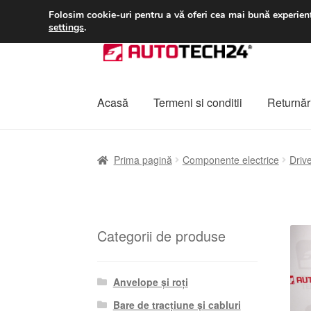
LIVRARE de la 33 lei
Folosim cookie-uri pentru a vă oferi cea mai bună experienț
settings
.
Sari
Sari
la
la
navigare
conținut
Acasă
Termeni si conditii
Returnări
Prima pagină
A lua legatura
Contul meu
Co
Prima pagină
Componente electrice
Driv
Plângere
Plățile
Politică de confidențialitat
Categorii de produse
Anvelope și roți
Bare de tracțiune și cabluri