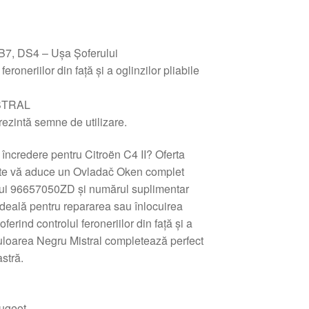
 B7, DS4 – Ușa Șoferului
eroneriilor din față și a oglinzilor pliabile
STRAL
rezintă semne de utilizare.
încredere pentru Citroën C4 II? Oferta
zate vă aduce un Ovladač Oken complet
lui 96657050ZD și numărul suplimentar
deală pentru repararea sau înlocuirea
ferind controlul feroneriilor din față și a
 Culoarea Negru Mistral completează perfect
stră.
ugeot