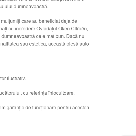
hiculului dumneavoastră.
i mulțumiți care au beneficiat deja de
ionați cu încredere Ovladațul Oken Citroën,
lui dumneavoastră ce e mai bun. Dacă nu
onalitatea sau estetica, această piesă auto
r ilustrativ.
ătorului, cu referința înlocuitoare.
erim garanție de funcționare pentru acestea