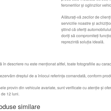
feroneriilor și oglinzilor ve
Alăturați-vă zecilor de clienț
serviciile noastre și achiziț
știind că oferiți automobilu
doriți să compromiteți funcți
reprezintă soluția ideală.
 în descriere nu este menționat altfel, toate fotografiile au caracte
ezervăm dreptul de a înlocui referința comandată, conform produc
ele provin din vehicule avariate, sunt verificate cu atenție și of
 de 12 luni.
oduse similare