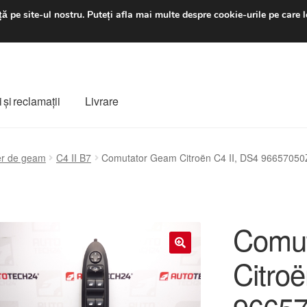
luni-vineri 9 a.m. - 4 p
ă pe site-ul nostru.
Puteți afla mai multe despre cookie-urile pe care l
 şi reclamații
Livrare
ș
Despre noi
Finalizare comandă
Livrare
Livrare în toată lumea
er de geam
C4 II B7
Comutator Geam Citroën C4 II, DS4 9665705
e
Procedura de reclamație
Termeni si conditii
Comu
Citroë
🔍