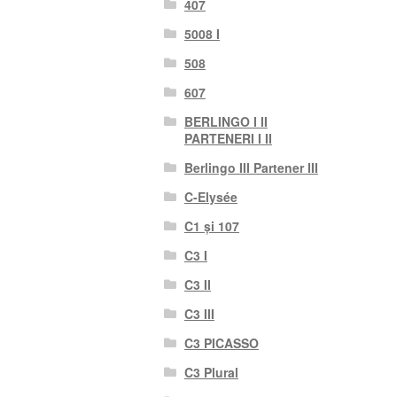
407
5008 I
508
607
BERLINGO I II
PARTENERI I II
Berlingo III Partener III
C-Elysée
C1 și 107
C3 I
C3 II
C3 III
C3 PICASSO
C3 Plural