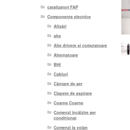
catalizatori FAP
Componente electrice
Afișări
alte
Alte drivere și comutatoare
Alternatoare
BHI
Cabluri
Cântare de aer
Clapete de aspirare
Coarne Coarne
Comenzi încălzire aer
condiționat
Comenzi la volan