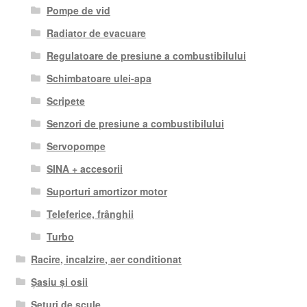
Pompe de vid
Radiator de evacuare
Regulatoare de presiune a combustibilului
Schimbatoare ulei-apa
Scripete
Senzori de presiune a combustibilului
Servopompe
SINA + accesorii
Suporturi amortizor motor
Teleferice, frânghii
Turbo
Racire, incalzire, aer conditionat
Șasiu și osii
Seturi de scule