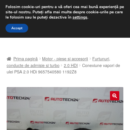
LIVRARE de la 33 lei
Folosim cookie-uri pentru a vă oferi cea mai bună experiență pe
site-ul nostru.
Puteți afla mai multe despre cookie-urile pe care
luni-vineri 9 a.m. - 4 p.m.
031 229 6816
le folosim sau le puteți dezactiva în
settings
.
Sari
Sari
Accept
Meniu
la
la
navigare
conținut
Prima pagină
Prima pagină
Motor - piese si accesorii
Furtunuri,
A lua legatura
conducte de admisie si turbo
2.0 HDI
Conexiune vapori de
ulei PSA 2.0 HDi 9657540580 1192Z8
Contul meu
Coș
🔍
Despre noi
Finalizare comandă