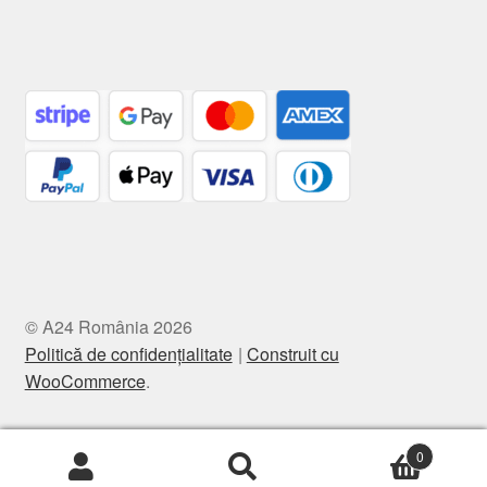
© A24 România 2026
Politică de confidențialitate
Construit cu
WooCommerce
.
0
Caută
Caută