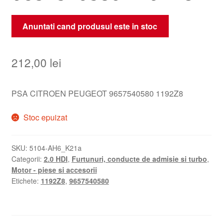
Anuntati cand produsul este in stoc
212,00
lei
PSA CITROEN PEUGEOT 9657540580 1192Z8
Stoc epuizat
SKU:
5104-AH6_K21a
Categorii:
2.0 HDI
,
Furtunuri, conducte de admisie si turbo
,
Motor - piese si accesorii
Etichete:
1192Z8
,
9657540580