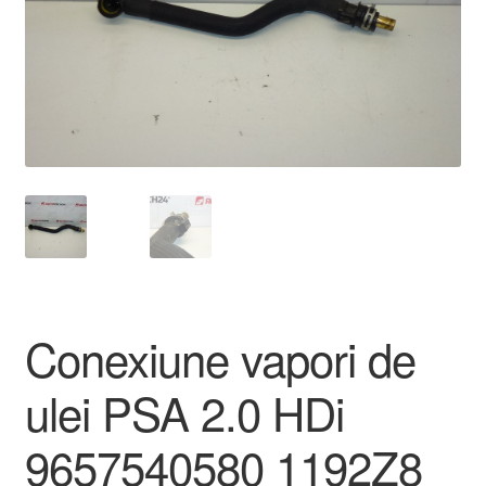
Livrare
Livrare în toată lumea
Plângere
Plățile
Politică de confidențialitate
Procedura de reclamație
Conexiune vapori de
Termeni si conditii
ulei PSA 2.0 HDi
9657540580 1192Z8