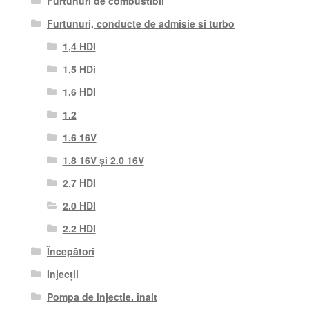
Furtunuri de combustibil
Furtunuri, conducte de admisie si turbo
1,4 HDI
1,5 HDi
1,6 HDI
1.2
1.6 16V
1.8 16V și 2.0 16V
2,7 HDI
2.0 HDI
2.2 HDI
Începători
Injecții
Pompa de injectie. înalt