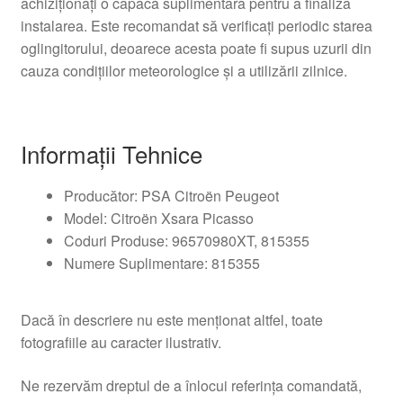
achiziționați o capacă suplimentară pentru a finaliza
instalarea. Este recomandat să verificați periodic starea
oglingitorului, deoarece acesta poate fi supus uzurii din
cauza condițiilor meteorologice și a utilizării zilnice.
Informații Tehnice
Producător: PSA Citroën Peugeot
Model: Citroën Xsara Picasso
Coduri Produse: 96570980XT, 815355
Numere Suplimentare: 815355
Dacă în descriere nu este menționat altfel, toate
fotografiile au caracter ilustrativ.
Ne rezervăm dreptul de a înlocui referința comandată,