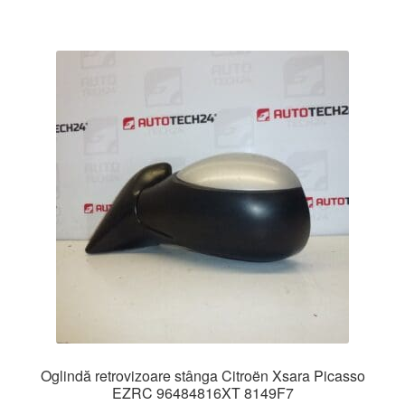
Oglindă retrovizoare stânga Citroën Xsara Picasso
EZRC 96484816XT 8149F7