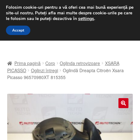
LIVRARE de la 33 lei
Folosim cookie-uri pentru a vă oferi cea mai bună experiență pe
site-ul nostru.
Puteți afla mai multe despre cookie-urile pe care
luni-vineri 9 a.m. - 4 p.m.
031 229 6816
le folosim sau le puteți dezactiva în
settings
.
Sari
Sari
Accept
Meniu
la
la
navigare
conținut
Prima pagină
Prima pagină
Corp
Oglinda retrovizoare
XSARA
A lua legatura
PICASSO
Oglinzi întregi
Oglindă Dreapta Citroën Xsara
Picasso 96570980XT 815355
Contul meu
Coș
🔍
Despre noi
Finalizare comandă