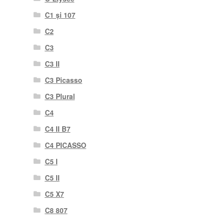
C1 și 107
C2
C3
C3 II
C3 Picasso
C3 Plural
C4
C4 II B7
C4 PICASSO
C5 I
C5 II
C5 X7
C8 807