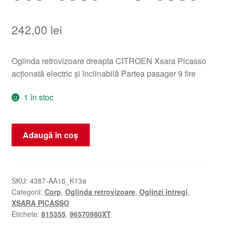
242,00
lei
Oglinda retrovizoare dreapta CITROEN Xsara Picasso
acționată electric și înclinabilă Partea pasager 9 fire
1 în stoc
Cantitate
Adaugă în coș
Oglindă
Dreapta
Citroën
Xsara
SKU:
4387-AA16_K13a
Categorii:
Corp
,
Oglinda retrovizoare
,
Oglinzi întregi
,
Picasso
XSARA PICASSO
96570980XT
Etichete:
815355
,
96570980XT
815355