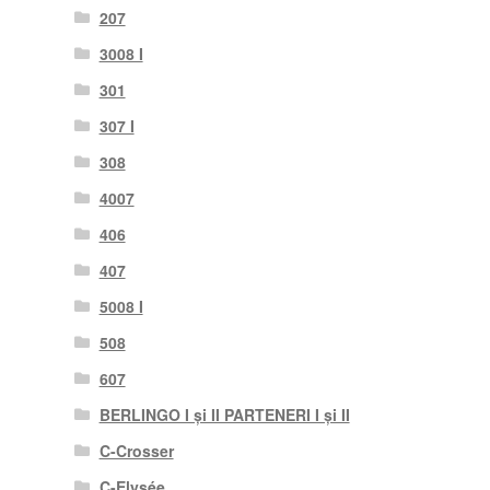
207
3008 I
301
307 I
308
4007
406
407
5008 I
508
607
BERLINGO I și II PARTENERI I și II
C-Crosser
C-Elysée