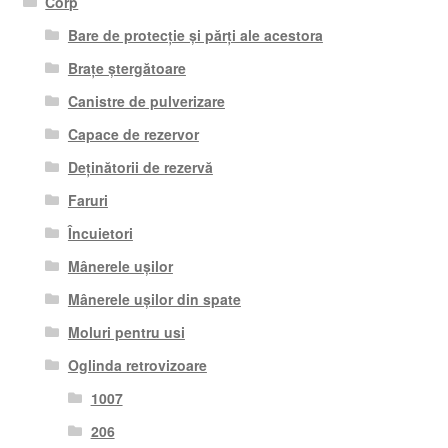
Corp
Bare de protecție și părți ale acestora
Brațe ștergătoare
Canistre de pulverizare
Capace de rezervor
Deținătorii de rezervă
Faruri
Încuietori
Mânerele ușilor
Mânerele ușilor din spate
Moluri pentru usi
Oglinda retrovizoare
1007
206