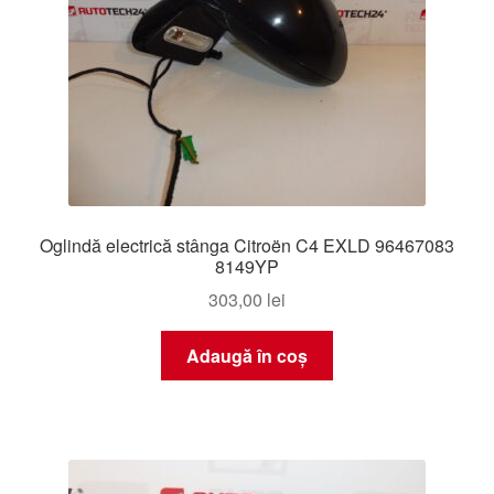
Oglindă electrică stânga Citroën C4 EXLD 96467083
8149YP
303,00
lei
Adaugă în coș