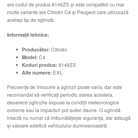
are codul de produs 8149ZS și este compatibil cu mai
multe variante ale Citroën C4 și Peugeot care utilizează
același tip de oglindă.
Informații tehnice:
Producător:
Citroën
Model:
C4
Koduri produs:
8149ZS
Alte numere:
EXL
Frecvența de înlocuire a oglinzii poate varia, dar este
recomandat să verificați periodic starea acesteia,
deoarece oglinzile expuse la condiții meteorologice
extreme sau la impacturi pot suferi daune. O oglindă
intactă nu numai că îmbunătățește siguranța, dar adaugă
și valoare estetică vehiculului dumneavoastră.