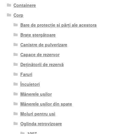
Containere
Corp
Bare de protecție și părți ale acestora
Brațe ștergătoare
Canistre de pulverizare
Capace de rezervor
Deținătorii de rezervă
Faruri
Încuietori
Mânerele ușilor
Mânerele ușilor din spate
Moluri pentru usi
Oglinda retrovizoare
1007