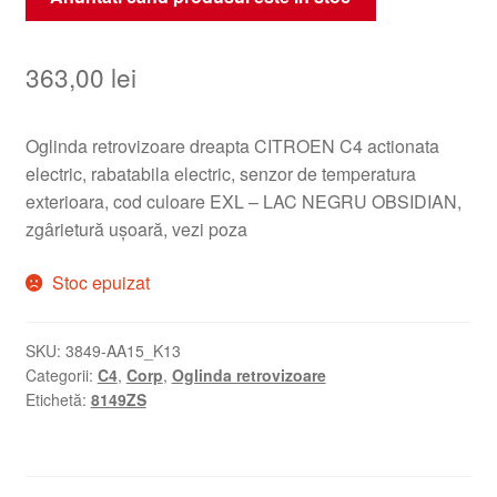
363,00
lei
Oglinda retrovizoare dreapta CITROEN C4 actionata
electric, rabatabila electric, senzor de temperatura
exterioara, cod culoare EXL – LAC NEGRU OBSIDIAN,
zgârietură ușoară, vezi poza
Stoc epuizat
SKU:
3849-AA15_K13
Categorii:
C4
,
Corp
,
Oglinda retrovizoare
Etichetă:
8149ZS