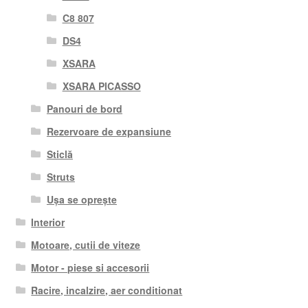
C8 807
DS4
XSARA
XSARA PICASSO
Panouri de bord
Rezervoare de expansiune
Sticlă
Struts
Ușa se oprește
Interior
Motoare, cutii de viteze
Motor - piese si accesorii
Racire, incalzire, aer conditionat