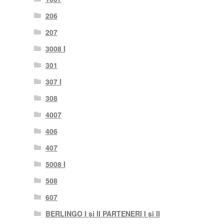
206
207
3008 I
301
307 I
308
4007
406
407
5008 I
508
607
BERLINGO I și II PARTENERI I și II