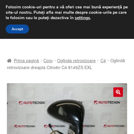
LIVRARE de la 33 lei
Folosim cookie-uri pentru a vă oferi cea mai bună experiență pe
site-ul nostru.
Puteți afla mai multe despre cookie-urile pe care
luni-vineri 9 a.m. - 4 p.m.
031 229 6816
le folosim sau le puteți dezactiva în
settings
.
Sari
Sari
Accept
Meniu
la
la
navigare
conținut
Prima pagină
Prima pagină
Corp
Oglinda retrovizoare
C4
Oglindă
A lua legatura
retrovizoare dreapta Citroën C4 8149ZS EXL
Contul meu
Coș
🔍
Despre noi
Finalizare comandă