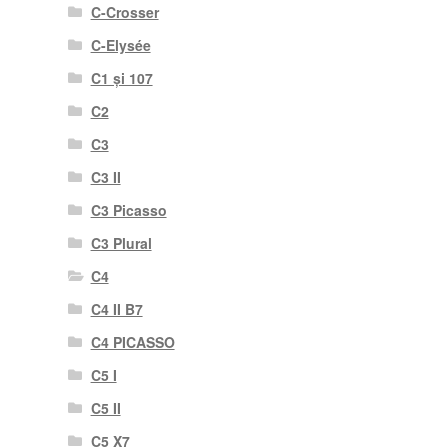
C-Crosser
C-Elysée
C1 și 107
C2
C3
C3 II
C3 Picasso
C3 Plural
C4
C4 II B7
C4 PICASSO
C5 I
C5 II
C5 X7