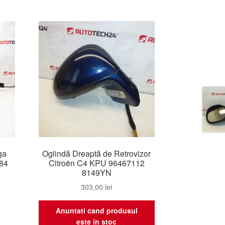
ga
Oglindă Dreaptă de Retrovizor
84
Citroën C4 KPU 96467112
8149YN
303,00
lei
Anuntati cand produsul
este in stoc