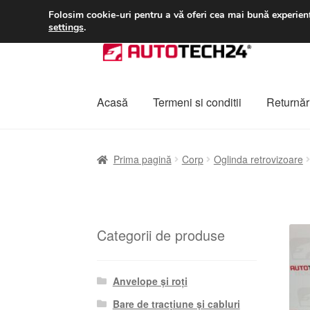
LIVRARE de la 33 lei
Folosim cookie-uri pentru a vă oferi cea mai bună experienț
settings
.
Sari
Sari
la
la
navigare
conținut
Acasă
Termeni si conditii
Returnări
Prima pagină
A lua legatura
Contul meu
Co
Prima pagină
Corp
Oglinda retrovizoare
Plângere
Plățile
Politică de confidențialitat
Categorii de produse
Anvelope și roți
Bare de tracțiune și cabluri