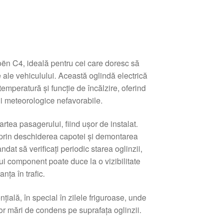
oën C4, ideală pentru cei care doresc să
 ale vehiculului. Această oglindă electrică
emperatură și funcție de încălzire, oferind
ții meteorologice nefavorabile.
artea pasagerului, fiind ușor de instalat.
 prin deschiderea capotei și demontarea
dat să verificați periodic starea oglinzii,
i component poate duce la o vizibilitate
nța în trafic.
țială, în special în zilele friguroase, unde
r mări de condens pe suprafața oglinzii.