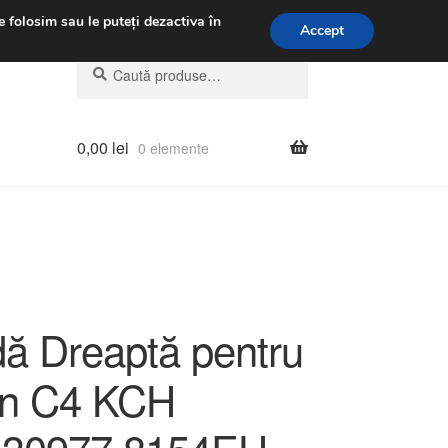
.m.
031 229 6816
e folosim sau le puteți dezactiva în
Accept
Caută
Caută
după:
0,00
lei
0 elemente
dă Dreaptă pentru
ën C4 KCH