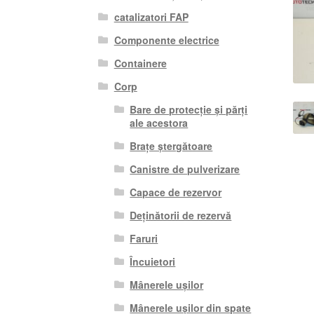
catalizatori FAP
Componente electrice
Containere
Corp
Bare de protecție și părți
ale acestora
Brațe ștergătoare
Canistre de pulverizare
Capace de rezervor
Deținătorii de rezervă
Faruri
Încuietori
Mânerele ușilor
Mânerele ușilor din spate