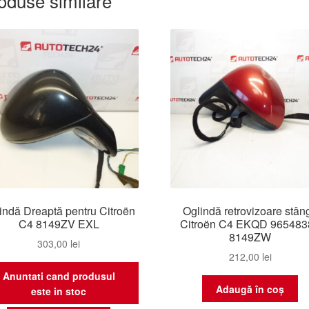
oduse similare
indă Dreaptă pentru Citroën
Oglindă retrovizoare stân
C4 8149ZV EXL
Citroën C4 EKQD 965483
8149ZW
303,00
lei
212,00
lei
Anuntati cand produsul
Adaugă în coș
este in stoc