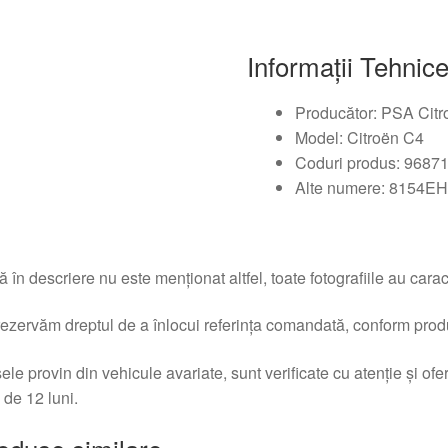
Informații Tehnic
Producător: PSA Cit
Model: Citroën C4
Coduri produs: 9687
Alte numere: 8154E
 în descriere nu este menționat altfel, toate fotografiile au caracte
ezervăm dreptul de a înlocui referința comandată, conform produc
ele provin din vehicule avariate, sunt verificate cu atenție și of
 de 12 luni.