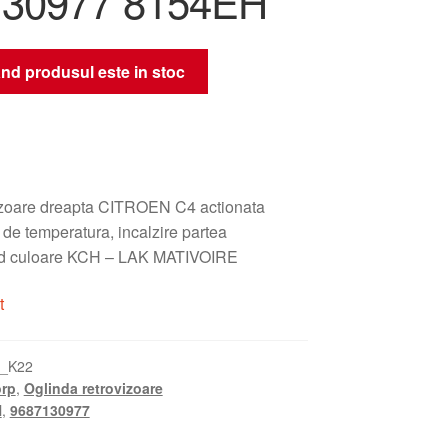
130977 8154EH
nd produsul este in stoc
izoare dreapta CITROEN C4 actionata
r de temperatura, incalzire partea
od culoare KCH – LAK MATIVOIRE
t
0_K22
rp
,
Oglinda retrovizoare
H
,
9687130977