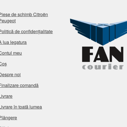
Piese de schimb Citroën
Peugeot
Politică de confidențialitate
A lua legatura
Contul meu
Coș
Despre noi
Finalizare comandă
Livrare
Livrare în toată lumea
Plângere