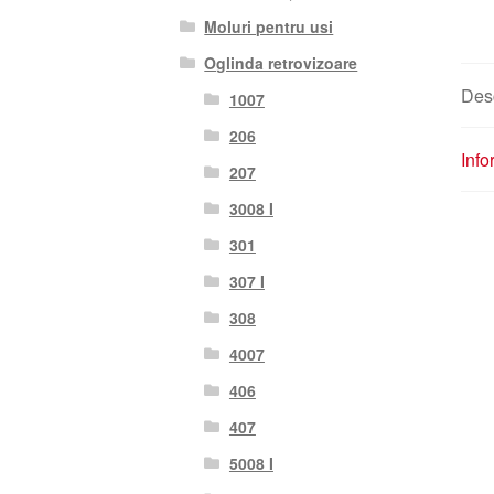
Moluri pentru usi
Oglinda retrovizoare
Des
1007
206
Info
207
3008 I
301
307 I
308
4007
406
407
5008 I