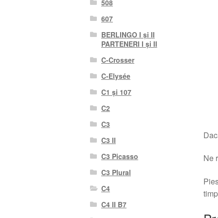
508
607
BERLINGO I și II
PARTENERI I și II
C-Crosser
C-Elysée
C1 și 107
C2
C3
Dacă
C3 II
C3 Picasso
Ne r
C3 Plural
Pies
C4
timp
C4 II B7