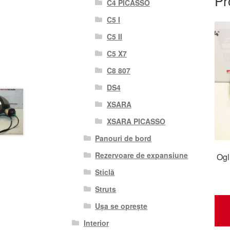
Pr
C4 PICASSO
C5 I
C5 II
C5 X7
C8 807
DS4
XSARA
XSARA PICASSO
Panouri de bord
Rezervoare de expansiune
Ogl
Sticlă
Struts
Ușa se oprește
Interior