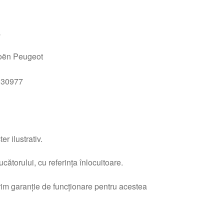
e
roën Peugeot
130977
H
r ilustrativ.
ătorului, cu referința înlocuitoare.
erim garanție de funcționare pentru acestea