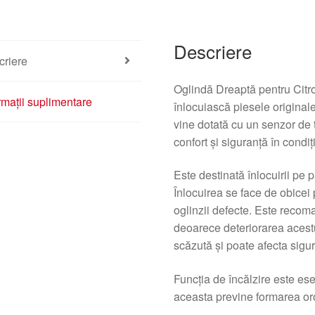
Descriere
criere
Oglindă Dreaptă pentru Citr
rmații suplimentare
înlocuiască piesele originale
vine dotată cu un senzor de t
confort și siguranță în condi
Este destinată înlocuirii pe p
Înlocuirea se face de obicei
oglinzii defecte. Este recoman
deoarece deteriorarea acestu
scăzută și poate afecta sigura
Funcția de încălzire este esen
aceasta previne formarea oro