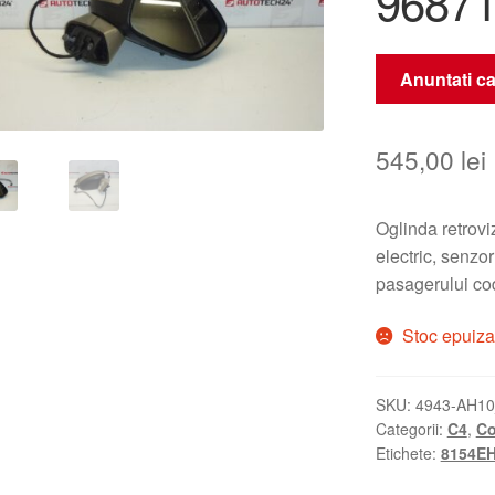
9687
Anuntati ca
545,00
lei
Oglinda retrov
electric, senzo
pasagerului c
Stoc epuiza
SKU:
4943-AH1
Categorii:
C4
,
Co
Etichete:
8154E