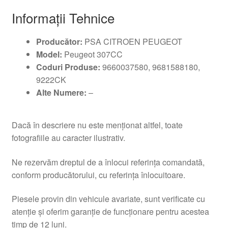
Informații Tehnice
Producător:
PSA CITROEN PEUGEOT
Model:
Peugeot 307CC
Coduri Produse:
9660037580, 9681588180,
9222CK
Alte Numere:
–
Dacă în descriere nu este menționat altfel, toate
fotografiile au caracter ilustrativ.
Ne rezervăm dreptul de a înlocui referința comandată,
conform producătorului, cu referința înlocuitoare.
Piesele provin din vehicule avariate, sunt verificate cu
atenție și oferim garanție de funcționare pentru acestea
timp de 12 luni.