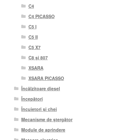
C4
C4 PICASSO
C5 I
C5 II
C5 X7
C8 și 807
XSARA
XSARA PICASSO
Încălzitoare diesel
Începători
Încuietori și chei
Mecanisme de ștergător
Module de aprindere
Motoare electrice