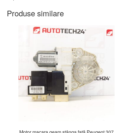
Produse similare
Motor macara geam stânga față Peugeot 307