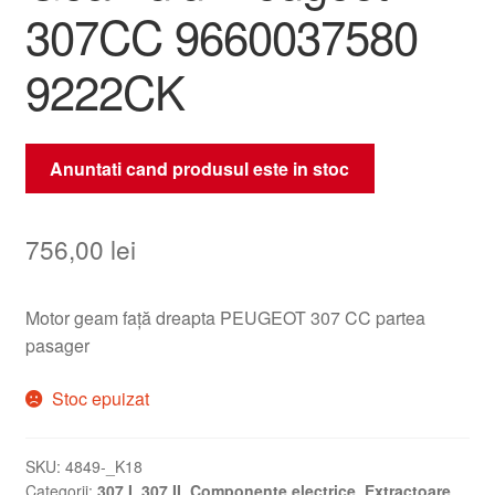
307CC 9660037580
9222CK
Anuntati cand produsul este in stoc
756,00
lei
Motor geam față dreapta PEUGEOT 307 CC partea
pasager
Stoc epuizat
SKU:
4849-_K18
Categorii:
307 I
,
307 II
,
Componente electrice
,
Extractoare