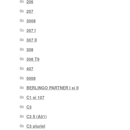
206
207
3008
307 I
307 II
308
308 T9
407
5008
BERLINGO PARTNER I și II
C1 și 107
C3
C3 II (A51)
C3 pluriel