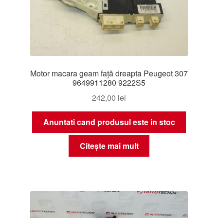
Motor macara geam față dreapta Peugeot 307
9649911280 9222S5
242,00
lei
Anuntati cand produsul este in stoc
Citește mai mult