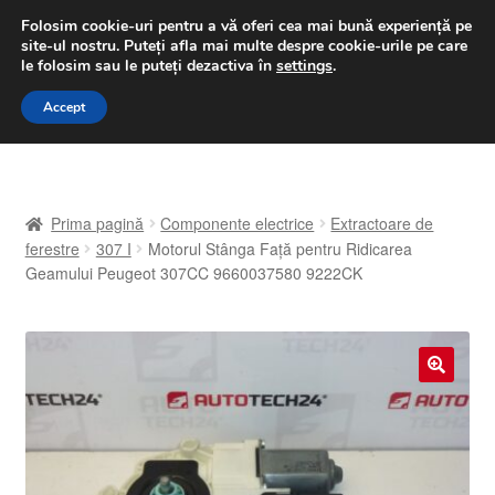
LIVRARE de la 33 lei
Folosim cookie-uri pentru a vă oferi cea mai bună experiență pe
site-ul nostru.
Puteți afla mai multe despre cookie-urile pe care
luni-vineri 9 a.m. - 4 p.m.
031 229 6816
le folosim sau le puteți dezactiva în
settings
.
Sari
Sari
Accept
Meniu
la
la
navigare
conținut
Prima pagină
Prima pagină
Componente electrice
Extractoare de
A lua legatura
ferestre
307 I
Motorul Stânga Față pentru Ridicarea
Geamului Peugeot 307CC 9660037580 9222CK
Contul meu
Coș
🔍
Despre noi
Finalizare comandă