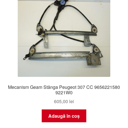
Mecanism Geam Stânga Peugeot 307 CC 9656221580
9221W0
605,00
lei
Adaugă în coș