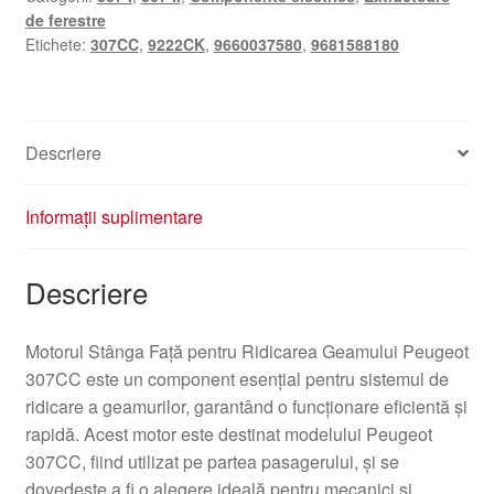
de ferestre
Etichete:
307CC
,
9222CK
,
9660037580
,
9681588180
Descriere
Informații suplimentare
Descriere
Motorul Stânga Față pentru Ridicarea Geamului Peugeot
307CC este un component esențial pentru sistemul de
ridicare a geamurilor, garantând o funcționare eficientă și
rapidă. Acest motor este destinat modelului Peugeot
307CC, fiind utilizat pe partea pasagerului, și se
dovedește a fi o alegere ideală pentru mecanici și