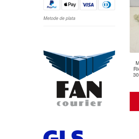
Metode de plata
M
Ri
30