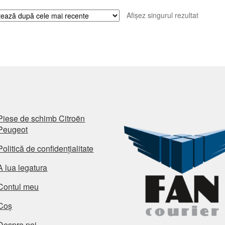
Afișez singurul rezultat
Piese de schimb Citroën
Peugeot
Politică de confidențialitate
A lua legatura
Contul meu
Coș
Despre noi