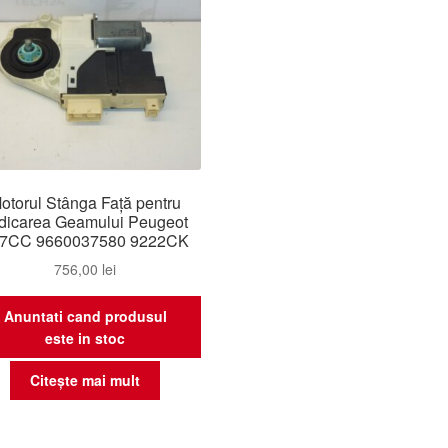
otorul Stânga Față pentru
dicarea Geamului Peugeot
7CC 9660037580 9222CK
756,00
lei
Anuntati cand produsul
este in stoc
Citește mai mult