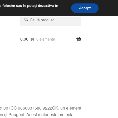
.m.
031 229 6816
e folosim sau le puteți dezactiva în
Accept
Caută
Caută
după:
0,00
lei
0 elemente
geot 307CC 9660037580 9222CK, un element
ën și Peugeot. Acest motor este proiectat