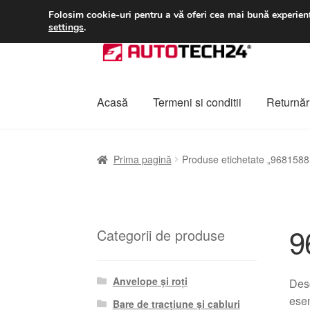
LIVRARE de la 33 lei
Folosim cookie-uri pentru a vă oferi cea mai bună experienț
settings
.
Sari
Sari
la
la
navigare
conținut
Acasă
Termeni si conditii
Returnări
Prima pagină
A lua legatura
Contul meu
Co
Prima pagină
Produse etichetate „968158
Plângere
Plățile
Politică de confidențialitat
9
Categorii de produse
Anvelope și roți
Des
esen
Bare de tracțiune și cabluri