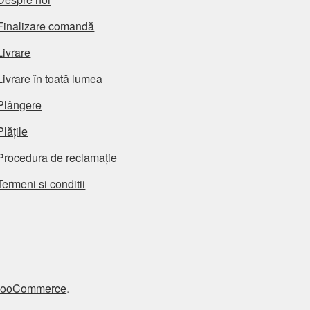
Finalizare comandă
Livrare
Livrare în toată lumea
Plângere
Plățile
Procedura de reclamație
Termeni si conditii
 WooCommerce
.