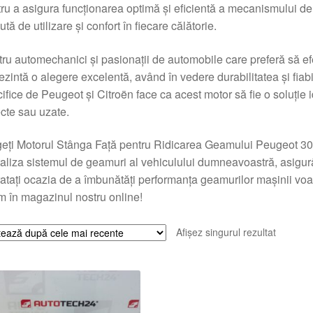
ru a asigura funcționarea optimă și eficientă a mecanismului de 
ută de utilizare și confort în fiecare călătorie.
ru automechanici și pasionații de automobile care preferă să efe
ezintă o alegere excelentă, având în vedere durabilitatea și fiab
ifice de Peugeot și Citroën face ca acest motor să fie o soluție
cte sau uzate.
geți Motorul Stânga Față pentru Ridicarea Geamului Peugeot
taliza sistemul de geamuri al vehiculului dumneavoastră, asigurân
atați ocazia de a îmbunătăți performanța geamurilor mașinii voas
 în magazinul nostru online!
Afișez singurul rezultat