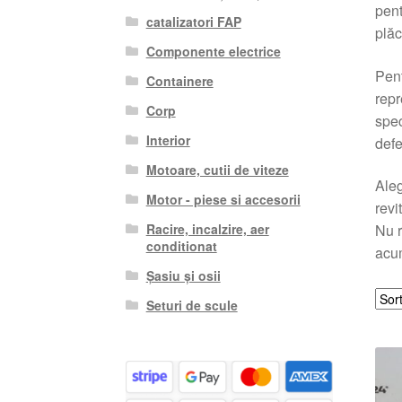
pent
catalizatori FAP
plăc
Componente electrice
Pent
Containere
repr
Corp
spec
Interior
defe
Motoare, cutii de viteze
Ale
Motor - piese si accesorii
revi
Racire, incalzire, aer
Nu r
conditionat
acum
Șasiu și osii
Seturi de scule