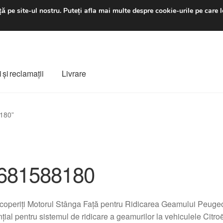
luni-vineri 9 a.m. - 4 p
ă pe site-ul nostru.
Puteți afla mai multe despre cookie-urile pe care l
 şi reclamații
Livrare
ș
Despre noi
Finalizare comandă
Livrare
Livrare în toată lumea
8180”
e
Procedura de reclamație
Termeni si conditii
681588180
coperiți Motorul Stânga Față pentru Ridicarea Geamului Peu
țial pentru sistemul de ridicare a geamurilor la vehiculele Citro