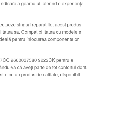
ridicare a geamului, oferind o experiență
ctueze singuri reparațiile, acest produs
ilitatea sa. Compatibilitatea cu modelele
 ideală pentru înlocuirea componentelor
 307CC 9660037580 9222CK pentru a
du-vă că aveți parte de tot confortul dorit.
tre cu un produs de calitate, disponibil