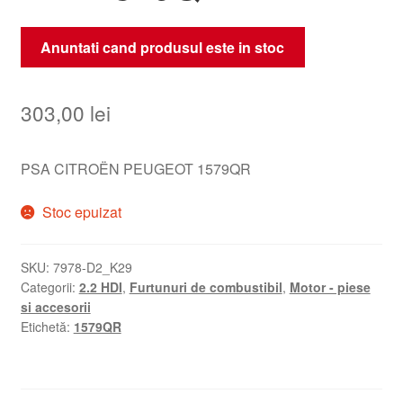
Anuntati cand produsul este in stoc
303,00
lei
PSA CITROËN PEUGEOT 1579QR
Stoc epuizat
SKU:
7978-D2_K29
Categorii:
2.2 HDI
,
Furtunuri de combustibil
,
Motor - piese
si accesorii
Etichetă:
1579QR