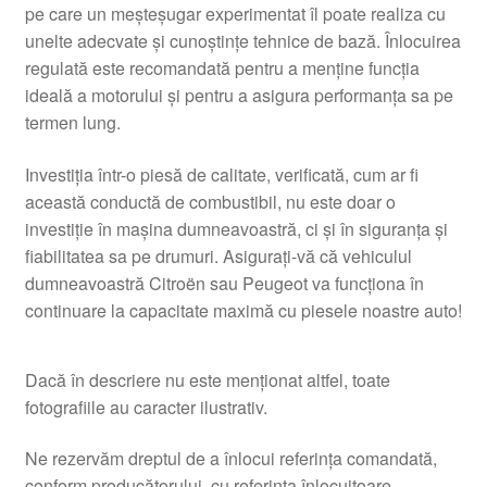
pe care un meșteșugar experimentat îl poate realiza cu
unelte adecvate și cunoștințe tehnice de bază. Înlocuirea
regulată este recomandată pentru a menține funcția
ideală a motorului și pentru a asigura performanța sa pe
termen lung.
Investiția într-o piesă de calitate, verificată, cum ar fi
această conductă de combustibil, nu este doar o
investiție în mașina dumneavoastră, ci și în siguranța și
fiabilitatea sa pe drumuri. Asigurați-vă că vehiculul
dumneavoastră Citroën sau Peugeot va funcționa în
continuare la capacitate maximă cu piesele noastre auto!
Dacă în descriere nu este menționat altfel, toate
fotografiile au caracter ilustrativ.
Ne rezervăm dreptul de a înlocui referința comandată,
conform producătorului, cu referința înlocuitoare.