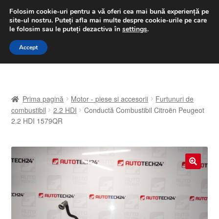
LIVRARE de la 33 lei
Folosim cookie-uri pentru a vă oferi cea mai bună experiență pe
site-ul nostru.
Puteți afla mai multe despre cookie-urile pe care
luni-vineri 9 a.m. - 4 p.m.
031 229 6816
le folosim sau le puteți dezactiva în
settings
.
Sari
Sari
Accept
Meniu
la
la
navigare
conținut
Prima pagină
Prima pagină
Motor - piese si accesorii
Furtunuri de
A lua legatura
combustibil
2.2 HDI
Conductă Combustibil Citroën Peugeot
2.2 HDI 1579QR
Contul meu
Coș
🔍
Despre noi
Finalizare comandă