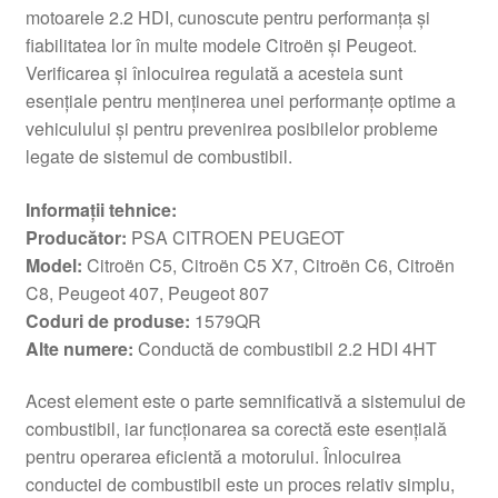
motoarele 2.2 HDI, cunoscute pentru performanța și
fiabilitatea lor în multe modele Citroën și Peugeot.
Verificarea și înlocuirea regulată a acesteia sunt
esențiale pentru menținerea unei performanțe optime a
vehiculului și pentru prevenirea posibilelor probleme
legate de sistemul de combustibil.
Informații tehnice:
Producător:
PSA CITROEN PEUGEOT
Model:
Citroën C5, Citroën C5 X7, Citroën C6, Citroën
C8, Peugeot 407, Peugeot 807
Coduri de produse:
1579QR
Alte numere:
Conductă de combustibil 2.2 HDI 4HT
Acest element este o parte semnificativă a sistemului de
combustibil, iar funcționarea sa corectă este esențială
pentru operarea eficientă a motorului. Înlocuirea
conductei de combustibil este un proces relativ simplu,