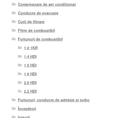
Compresoare de aer conditionat
Conducte de evacuare
Cutii de filtrare
Filtre de combustibil
Furtunuri de combustibil
1,0 1KR
1,4 HDI
1,5 HDi
1,6 HDI
2.0 HDI
2.2 HDI
Furtunuri, conducte de admisie si turbo
Începători
Injecții