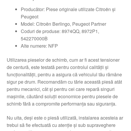
Producător: Piese originale utilizate Citroën și
Peugeot
Model: Citroën Berlingo, Peugeot Partner
Coduri de produse: 8974QQ, 8972P1,
542270000B
Alte numere: NFP
Utilizarea pieselor de schimb, cum ar fi acest tensioner
de centură, este testată pentru controlul calității și
funcționalității, pentru a asigura că vehiculul tău rămâne
sigur pe drum. Recomandăm cu tărie această piesă atât
pentru mecanici, cât și pentru cei care repară singuri
mașinile, căutând soluții economice pentru piesele de
schimb fără a compromite performanța sau siguranța.
Nu uita, deși este o piesă utilizată, instalarea acesteia ar
trebui să fie efectuată cu atenție și sub supraveghere