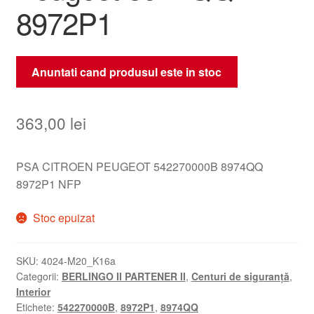
8972P1
Anuntati cand produsul este in stoc
363,00
lei
PSA CITROEN PEUGEOT 542270000B 8974QQ
8972P1 NFP
Stoc epuizat
SKU:
4024-M20_K16a
Categorii:
BERLINGO II PARTENER II
,
Centuri de siguranță
,
Interior
Etichete:
542270000B
,
8972P1
,
8974QQ