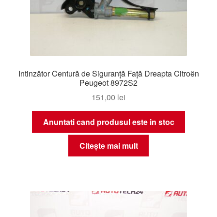
Intinzător Centură de Siguranță Față Dreapta Citroën
Peugeot 8972S2
151,00
lei
Anuntati cand produsul este in stoc
Citește mai mult