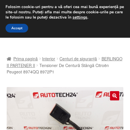
LIVRARE de la 33 lei
Folosim cookie-uri pentru a vă oferi cea mai bună experiență pe
site-ul nostru.
Puteți afla mai multe despre cookie-urile pe care
luni-vineri 9 a.m. - 4 p.m.
031 229 6816
le folosim sau le puteți dezactiva în
settings
.
Sari
Sari
Accept
Meniu
la
la
navigare
conținut
Prima pagină
Prima pagină
Interior
Centuri de siguranță
BERLINGO
A lua legatura
II PARTENER II
Tensioner De Centură Stângă Citroën
Peugeot 8974QQ 8972P1
Contul meu
Coș
🔍
Despre noi
Finalizare comandă