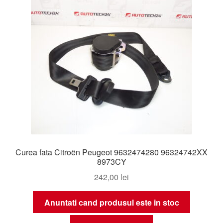
Curea fata Citroën Peugeot 9632474280 96324742XX
8973CY
242,00
lei
Anuntati cand produsul este in stoc