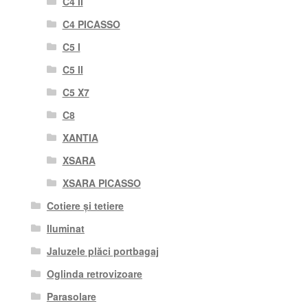
C4 II
C4 PICASSO
C5 I
C5 II
C5 X7
C8
XANTIA
XSARA
XSARA PICASSO
Cotiere și tetiere
Iluminat
Jaluzele plăci portbagaj
Oglinda retrovizoare
Parasolare