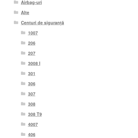
Airbag-uri
Alte
Centuri de siguranță
1007
206
207
3008 I
301
306
307
308
308 T9
4007
406