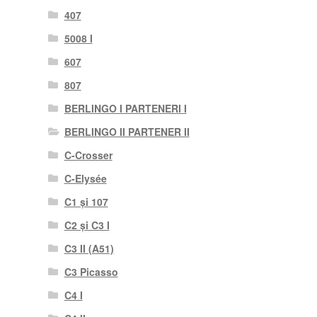
407
5008 I
607
807
BERLINGO I PARTENERI I
BERLINGO II PARTENER II
C-Crosser
C-Elysée
C1 și 107
C2 și C3 I
C3 II (A51)
C3 Picasso
C4 I