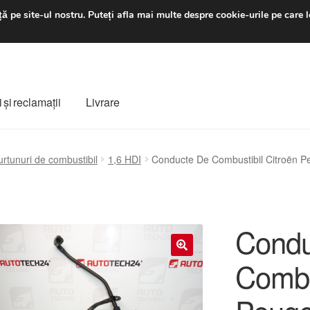
luni-vineri 9 a.m. - 4 p
ă pe site-ul nostru.
Puteți afla mai multe despre cookie-urile pe care l
 şi reclamații
Livrare
ș
Despre noi
Finalizare comandă
Livrare
Livrare în toată lumea
urtunuri de combustibil
1,6 HDI
Conducte De Combustibil Citroën 
e
Procedura de reclamație
Termeni si conditii
Condu
Combu
🔍