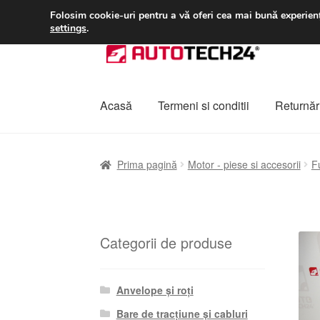
LIVRARE de la 33 lei
Folosim cookie-uri pentru a vă oferi cea mai bună experienț
settings
.
Sari
Sari
la
la
navigare
conținut
Acasă
Termeni si conditii
Returnări
Prima pagină
A lua legatura
Contul meu
Co
Prima pagină
Motor - piese si accesorii
F
Plângere
Plățile
Politică de confidențialitat
Categorii de produse
Anvelope și roți
Bare de tracțiune și cabluri