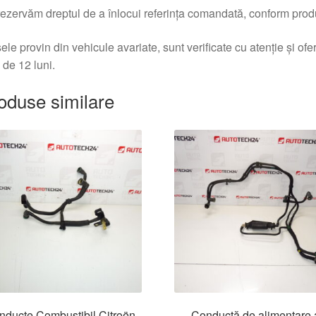
ezervăm dreptul de a înlocui referința comandată, conform produc
ele provin din vehicule avariate, sunt verificate cu atenție și of
 de 12 luni.
oduse similare
nducte Combustibil Citroën
Conductă de alimentare 