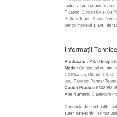
inclusiv tipuri populare pre
Picasso, Citroën C4 şi C4 P
Partner Tepee. Această versat
pentru modelul şi anul de fab
Informaţii Tehnice
Producător:
PSA Groupe (C
Model:
Compatibil cu mai mu
C3 Picasso, Citroën C4, C
308, Peugeot Partner Tepee
Coduri Produs:
980808348
Alte Numere:
Clasificare 
Conducta de combustibil est
suferi deteriorări în urma util