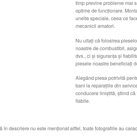
timp previne probleme mai se
optime de funcţionare. Monta
unelte speciale, ceea ce face
mecanicii amatori.
Nu uitaţi că folosirea piese
noastre de combustibil, asig
dvs., ci şi siguranţa şi fiabi
piesele noastre beneficiaţi d
Alegând piesa potrivită pent
bani la reparaţiile din servic
conducere liniştită, ştiind 
fiabile.
 în descriere nu este menționat altfel, toate fotografiile au caracte