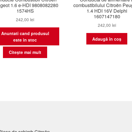
geot 1.6 e-HDI 9808082280
combustibilului Citroën Peu
1574HS
1.4 HDI 16V Delphi
1607147180
242,00
lei
242,00
lei
Anuntati cand produsul
Adaugă în coș
este in stoc
Citește mai mult
Piese de schimb Citroën