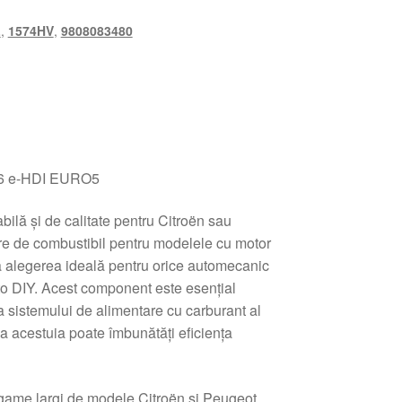
L
,
1574HV
,
9808083480
.6 e-HDI EURO5
bilă şi de calitate pentru Citroën sau
e de combustibil pentru modelele cu motor
 alegerea ideală pentru orice automecanic
to DIY. Acest component este esenţial
a sistemului de alimentare cu carburant al
rea acestuia poate îmbunătăţi eficienţa
 game largi de modele Citroën şi Peugeot,