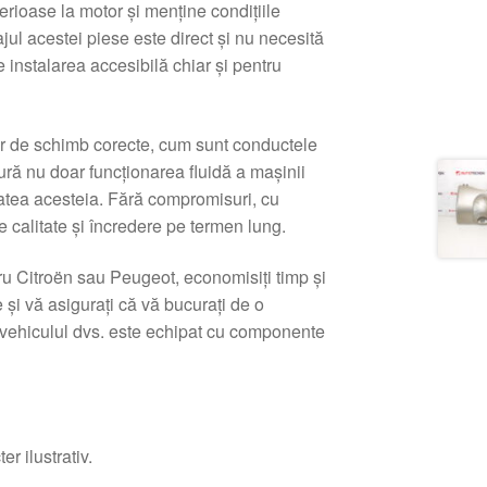
rioase la motor şi menţine condiţiile
jul acestei piese este direct şi nu necesită
 instalarea accesibilă chiar şi pentru
lor de schimb corecte, cum sunt conductele
ură nu doar funcţionarea fluidă a maşinii
litatea acesteia. Fără compromisuri, cu
e calitate şi încredere pe termen lung.
ru Citroën sau Peugeot, economisiţi timp şi
e şi vă asiguraţi că vă bucuraţi de o
că vehiculul dvs. este echipat cu componente
r ilustrativ.