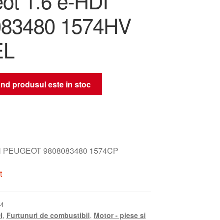
ot 1.6 e-HDI
083480 1574HV
EL
nd produsul este in stoc
 PEUGEOT 9808083480 1574CP
t
4
I
,
Furtunuri de combustibil
,
Motor - piese si