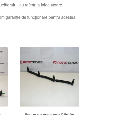
ătorului, cu referința înlocuitoare.
erim garanție de funcționare pentru acestea
a
Furtun de evacuare Citroën