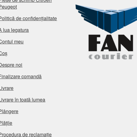
Peugeot
Politică de confidențialitate
A lua legatura
Contul meu
Coș
Despre noi
Finalizare comandă
Livrare
Livrare în toată lumea
Plângere
Plățile
Procedura de reclamație