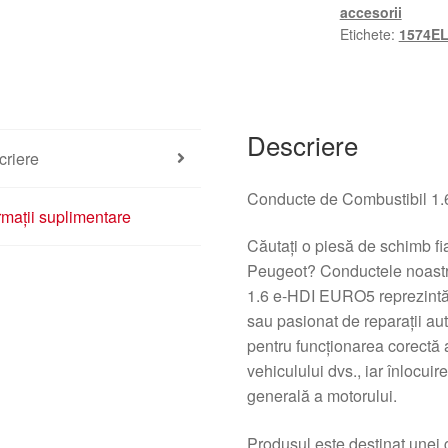
accesorii
Etichete:
1574E
Descriere
criere
Conducte de Combustibil 1
rmații suplimentare
Căutaţi o piesă de schimb fia
Peugeot? Conductele noastr
1.6 e-HDI EURO5 reprezintă
sau pasionat de reparaţii au
pentru funcţionarea corectă 
vehiculului dvs., iar înlocui
generală a motorului.
Produsul este destinat unei