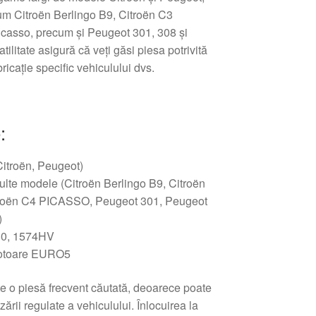
cum Citroën Berlingo B9, Citroën C3
icasso, precum şi Peugeot 301, 308 şi
ilitate asigură că veţi găsi piesa potrivită
ricaţie specific vehiculului dvs.
:
itroën, Peugeot)
lte modele (Citroën Berlingo B9, Citroën
itroën C4 PICASSO, Peugeot 301, Peugeot
)
0, 1574HV
motoare EURO5
e o piesă frecvent căutată, deoarece poate
izării regulate a vehiculului. Înlocuirea la