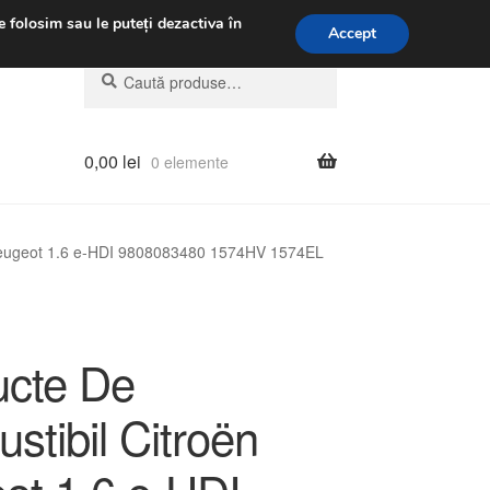
.m.
031 229 6816
e folosim sau le puteți dezactiva în
Accept
Caută
Caută
după:
0,00
lei
0 elemente
Peugeot 1.6 e-HDI 9808083480 1574HV 1574EL
cte De
stibil Citroën