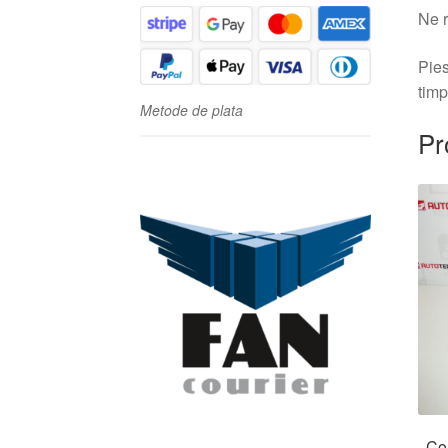
Ne r
Pies
timp
Metode de plata
Pr
Co