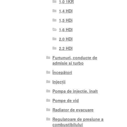
1,0 1KR
1,4 HDI
1,5 HDi
1,6 HDI
2.0 HDI
2.2 HDI
Furtunuri, conducte de
admisie si turbo
Începători
Injecții
Pompa de injectie. înalt
Pompe de vid
Radiator de evacuare
Regulatoare de presiune a
combustibilului