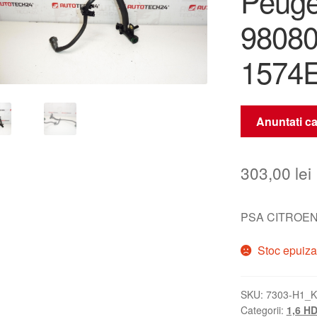
Peuge
9808
1574
Anuntati ca
303,00
lei
PSA CITROEN
Stoc epuiza
SKU:
7303-H1_K
Categorii:
1,6 HD