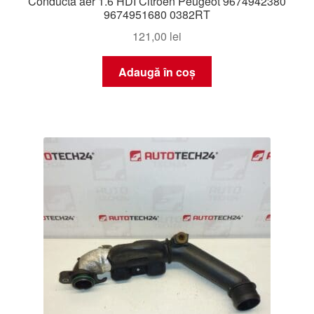
Conductă aer 1.6 HDI Citroën Peugeot 9674942380
9674951680 0382RT
121,00
lei
Adaugă în coș