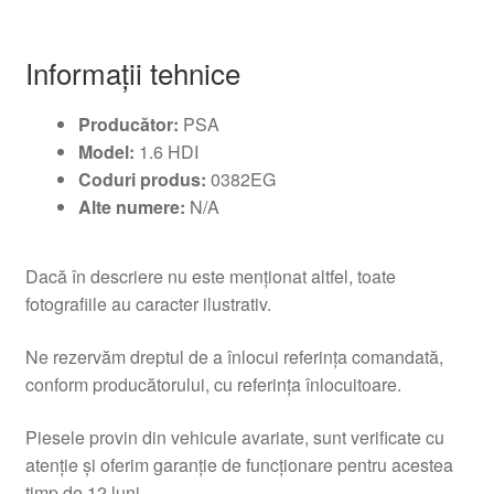
Informații tehnice
Producător:
PSA
Model:
1.6 HDI
Coduri produs:
0382EG
Alte numere:
N/A
Dacă în descriere nu este menționat altfel, toate
fotografiile au caracter ilustrativ.
Ne rezervăm dreptul de a înlocui referința comandată,
conform producătorului, cu referința înlocuitoare.
Piesele provin din vehicule avariate, sunt verificate cu
atenție și oferim garanție de funcționare pentru acestea
timp de 12 luni.