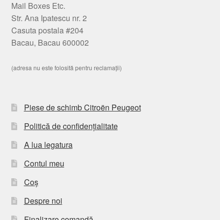
Mail Boxes Etc.
Str. Ana Ipatescu nr. 2
Casuta postala #204
Bacau, Bacau 600002
(adresa nu este folosită pentru reclamații)
Piese de schimb Citroën Peugeot
Politică de confidențialitate
A lua legatura
Contul meu
Coș
Despre noi
Finalizare comandă