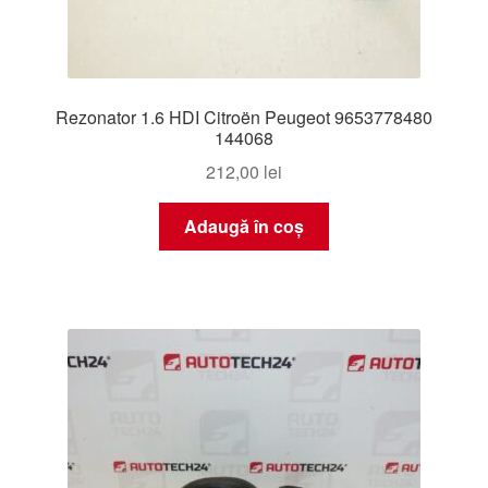
Rezonator 1.6 HDI Citroën Peugeot 9653778480
144068
212,00
lei
Adaugă în coș