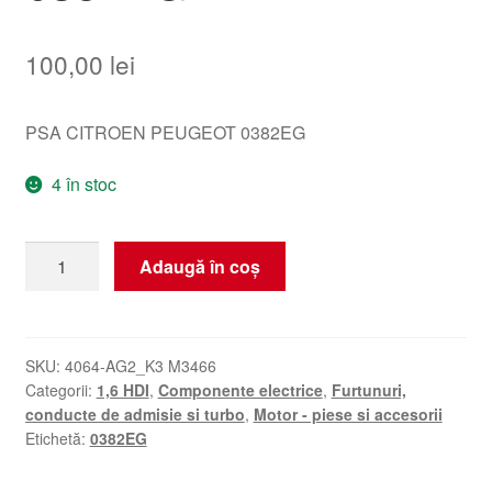
100,00
lei
PSA CITROEN PEUGEOT 0382EG
4 în stoc
Cantitate
Adaugă în coș
Turbo
Culoare
1.6
HDi
SKU:
4064-AG2_K3 M3466
Categorii:
1,6 HDI
,
Componente electrice
,
Furtunuri,
Citroën
conducte de admisie si turbo
,
Motor - piese si accesorii
Peugeot
Etichetă:
0382EG
0382EG