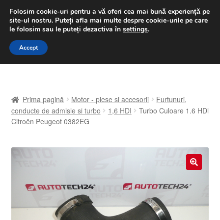
LIVRARE de la 33 lei
Folosim cookie-uri pentru a vă oferi cea mai bună experiență pe
site-ul nostru.
Puteți afla mai multe despre cookie-urile pe care
luni-vineri 9 a.m. - 4 p.m.
031 229 6816
le folosim sau le puteți dezactiva în
settings
.
Sari
Sari
Accept
Meniu
la
la
navigare
conținut
Prima pagină
Prima pagină
Motor - piese si accesorii
Furtunuri,
A lua legatura
conducte de admisie si turbo
1,6 HDI
Turbo Culoare 1.6 HDi
Citroën Peugeot 0382EG
Contul meu
Coș
🔍
Despre noi
Finalizare comandă