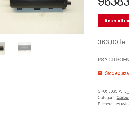
96383
Anuntati ca
363,00
lei
PSA CITROEN
Stoc epuiza
SKU:
5035-AH5
Categorii:
Cărbu
Etichete:
1502J3