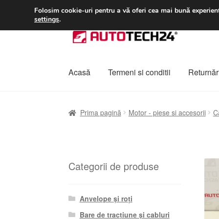
LIVRARE de la 33 lei
Folosim cookie-uri pentru a vă oferi cea mai bună experienț
settings
.
Sari
Sari
la
la
navigare
conținut
Acasă
Termeni si conditii
Returnări
Prima pagină
A lua legatura
Contul meu
Co
Prima pagină
Motor - piese si accesorii
C
Plângere
Plățile
Politică de confidențialitat
Categorii de produse
Anvelope și roți
Bare de tracțiune și cabluri