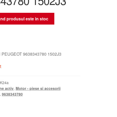
43780 1502J3
nd produsul este in stoc
 PEUGEOT 9638343780 1502J3
t
_K24a
ne activ
,
Motor - piese si accesorii
,
9638343780