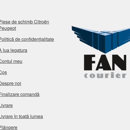
Piese de schimb Citroën
Peugeot
Politică de confidențialitate
A lua legatura
Contul meu
Coș
Despre noi
Finalizare comandă
Livrare
Livrare în toată lumea
Plângere