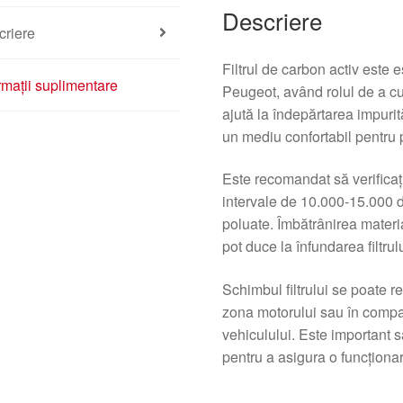
Descriere
criere
Filtrul de carbon activ este 
rmații suplimentare
Peugeot, având rolul de a cur
ajută la îndepărtarea impurit
un mediu confortabil pentru 
Este recomandat să verificați 
intervale de 10.000-15.000 d
poluate. Îmbătrânirea materi
pot duce la înfundarea filtru
Schimbul filtrului se poate r
zona motorului sau în compar
vehiculului. Este important s
pentru a asigura o funcționa