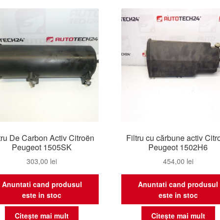
ltru De Carbon Activ Citroën
Filtru cu cărbune activ Cit
Peugeot 1505SK
Peugeot 1502H6
303,00
lei
454,00
lei
Anuntati cand produsul
Anuntati cand produsul
este in stoc
este in stoc
Citește mai mult
Citește mai mult