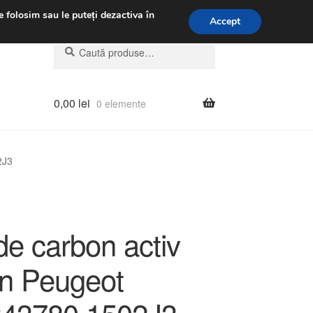
.m.
031 229 6816
e folosim sau le puteți dezactiva în
Accept
Caută
Caută
după:
0,00
lei
0 elemente
2J3
 de carbon activ
ën Peugeot