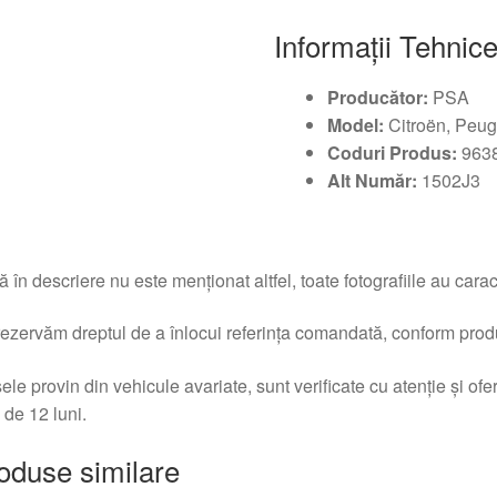
Informații Tehnic
Producător:
PSA
Model:
Citroën, Peug
Coduri Produs:
9638
Alt Număr:
1502J3
 în descriere nu este menționat altfel, toate fotografiile au caracte
ezervăm dreptul de a înlocui referința comandată, conform produc
ele provin din vehicule avariate, sunt verificate cu atenție și of
 de 12 luni.
oduse similare