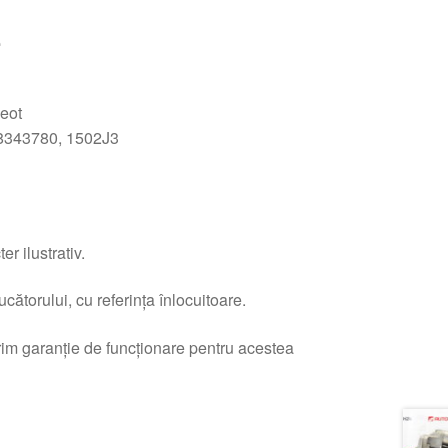
e
eot
343780, 1502J3
r ilustrativ.
ătorului, cu referința înlocuitoare.
erim garanție de funcționare pentru acestea