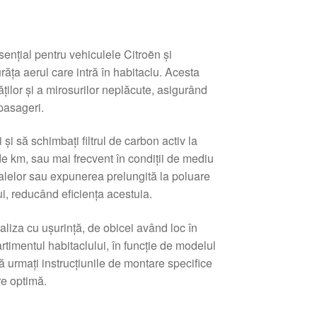
esențial pentru vehiculele Citroën și
ăța aerul care intră în habitaclu. Acesta
ăților și a mirosurilor neplăcute, asigurând
pasageri.
și să schimbați filtrul de carbon activ la
e km, sau mai frecvent în condiții de mediu
alelor sau expunerea prelungită la poluare
lui, reducând eficiența acestuia.
ealiza cu ușurință, de obicei având loc în
timentul habitaclului, în funcție de modelul
ă urmați instrucțiunile de montare specifice
re optimă.