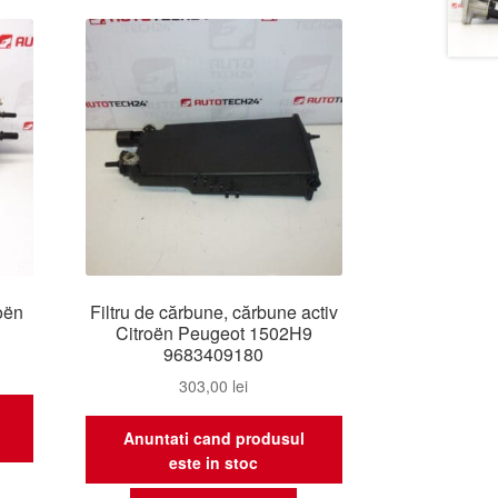
roën
Filtru de cărbune, cărbune activ
Citroën Peugeot 1502H9
9683409180
303,00
lei
Anuntati cand produsul
este in stoc