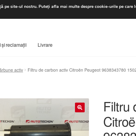
luni-vineri 9 a.m. - 4 p
ă pe site-ul nostru.
Puteți afla mai multe despre cookie-urile pe care l
 şi reclamații
Livrare
ș
Despre noi
Finalizare comandă
Livrare
Livrare în toată lumea
ărbune activ
Filtru de carbon activ Citroën Peugeot 9638343780 150
e
Procedura de reclamație
Termeni si conditii
Filtru
Citro
🔍