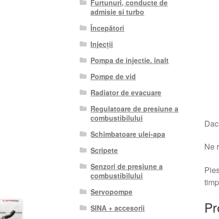
Furtunuri, conducte de
admisie si turbo
Începători
Injecții
Pompa de injectie. înalt
Pompe de vid
Radiator de evacuare
Regulatoare de presiune a
combustibilului
Dacă
Schimbatoare ulei-apa
Ne r
Scripete
Senzori de presiune a
Pies
combustibilului
timp
Servopompe
Pr
SINA + accesorii