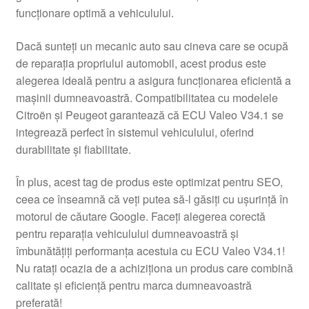
funcționare optimă a vehiculului.
Livrare
Dacă sunteți un mecanic auto sau cineva care se ocupă
Livrare în toată lumea
de reparația propriului automobil, acest produs este
alegerea ideală pentru a asigura funcționarea eficientă a
Plângere
mașinii dumneavoastră. Compatibilitatea cu modelele
Citroën și Peugeot garantează că ECU Valeo V34.1 se
integrează perfect în sistemul vehiculului, oferind
Plățile
durabilitate și fiabilitate.
Politică de confidențialitate
În plus, acest tag de produs este optimizat pentru SEO,
ceea ce înseamnă că veți putea să-l găsiți cu ușurință în
Procedura de reclamație
motorul de căutare Google. Faceți alegerea corectă
pentru reparația vehiculului dumneavoastră și
Termeni si conditii
îmbunătățiți performanța acestuia cu ECU Valeo V34.1!
Nu ratați ocazia de a achiziționa un produs care combină
calitate și eficiență pentru marca dumneavoastră
preferată!