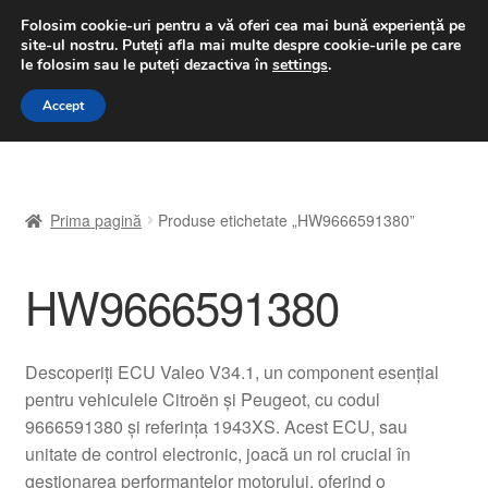
LIVRARE de la 33 lei
Folosim cookie-uri pentru a vă oferi cea mai bună experiență pe
site-ul nostru.
Puteți afla mai multe despre cookie-urile pe care
luni-vineri 9 a.m. - 4 p.m.
031 229 6816
le folosim sau le puteți dezactiva în
settings
.
Sari
Sari
Accept
Meniu
la
la
navigare
conținut
Prima pagină
Prima pagină
Produse etichetate „HW9666591380”
A lua legatura
HW9666591380
Contul meu
Coș
Descoperiți ECU Valeo V34.1, un component esențial
pentru vehiculele Citroën și Peugeot, cu codul
Despre noi
9666591380 și referința 1943XS. Acest ECU, sau
unitate de control electronic, joacă un rol crucial în
Finalizare comandă
gestionarea performantelor motorului, oferind o