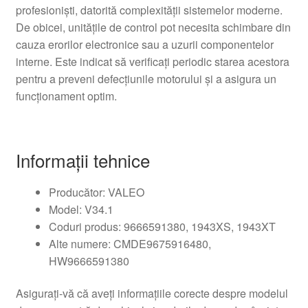
profesioniști, datorită complexității sistemelor moderne.
De obicei, unitățile de control pot necesita schimbare din
cauza erorilor electronice sau a uzurii componentelor
interne. Este indicat să verificați periodic starea acestora
pentru a preveni defecțiunile motorului și a asigura un
funcționament optim.
Informații tehnice
Producător: VALEO
Model: V34.1
Coduri produs: 9666591380, 1943XS, 1943XT
Alte numere: CMDE9675916480,
HW9666591380
Asigurați-vă că aveți informațiile corecte despre modelul