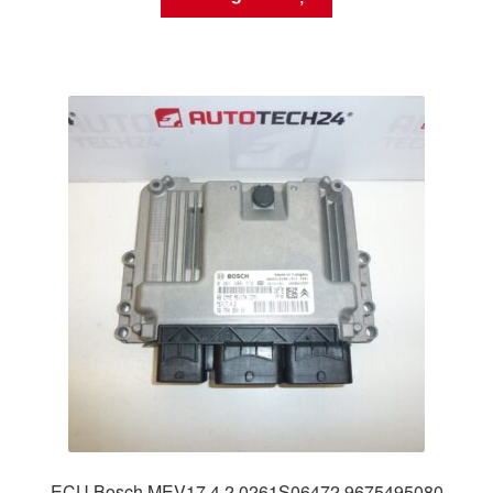
ECU Bosch MEV17.4.2 0261S06472 9675495080