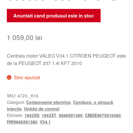
Anuntati cand produsul este in stoc
1 059,00
lei
Centrala motor VALEO V34.1 CITROEN PEUGEOT este
de la PEUGEOT 207 1.4i KFT 2010
Stoc epuizat
SKU:
4723-_K16
Categorii:
Componente electrice
,
Conduce. o singură
injecție
,
Unități de control
Etichete:
1943XS
,
1943XT
,
9666591380
,
CMDE9675916480
,
HW9666591380
,
V34.1