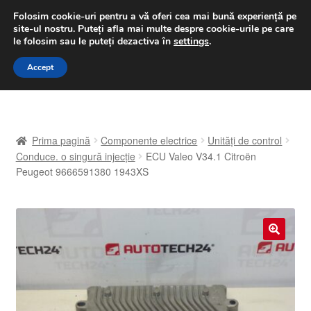
LIVRARE de la 33 lei
Folosim cookie-uri pentru a vă oferi cea mai bună experiență pe
site-ul nostru.
Puteți afla mai multe despre cookie-urile pe care
luni-vineri 9 a.m. - 4 p.m.
031 229 6816
le folosim sau le puteți dezactiva în
settings
.
Sari
Sari
Accept
Meniu
la
la
navigare
conținut
Prima pagină
Prima pagină
Componente electrice
Unități de control
A lua legatura
Conduce. o singură injecție
ECU Valeo V34.1 Citroën
Peugeot 9666591380 1943XS
Contul meu
Coș
🔍
Despre noi
Finalizare comandă