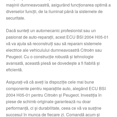
mașinii dumneavoastră, asigurând funcționarea optimă a
Livrare
diverselor funcții, de la iluminat până la sistemele de
securitate.
Livrare în toată lumea
Dacă sunteți un automecanic profesionist sau un
Plângere
pasionat de auto-reparații, acest ECU BSI 2004 H05-01
vă va ajuta să reconstruiți sau să reparam sistemele
electrice ale vehiculului dumneavoastră Citroën sau
Plățile
Peugeot. Cu o construcție robustă și tehnologie
avansată, această piesă se dovedește a fi fiabilă și
Politică de confidențialitate
eficientă.
Procedura de reclamație
Asigurați-vă că aveți la dispoziție cele mai bune
componente pentru reparațiile auto, alegând ECU BSI
Termeni si conditii
2004 H05-01 pentru Citroën și Peugeot. Investiția în
piese de schimb originale garantează nu doar
performanță, ci și durabilitate, ceea ce vă va susține
succesul în munca de fiecare zi. Comandă acum și