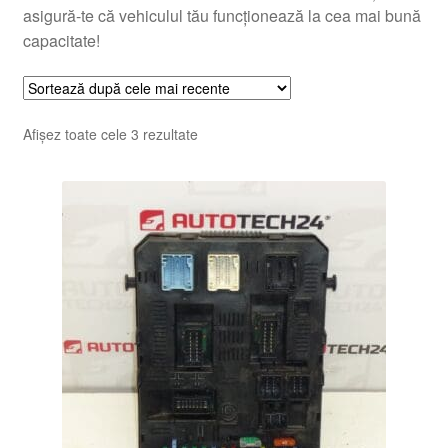
asigură-te că vehiculul tău funcționează la cea mai bună
capacitate!
Sortat
Afișez toate cele 3 rezultate
după
cele
mai
recente