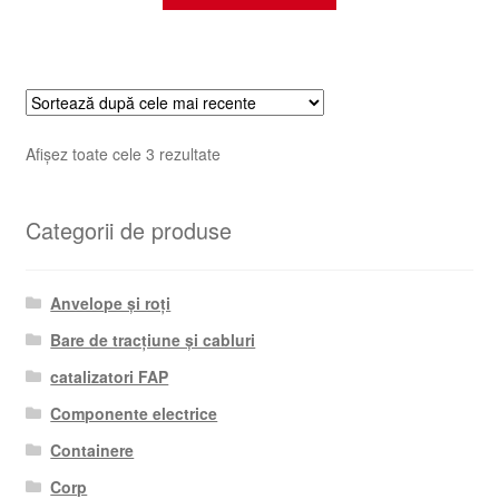
Sortat
Afișez toate cele 3 rezultate
după
cele
Categorii de produse
mai
recente
Anvelope și roți
Bare de tracțiune și cabluri
catalizatori FAP
Componente electrice
Containere
Corp