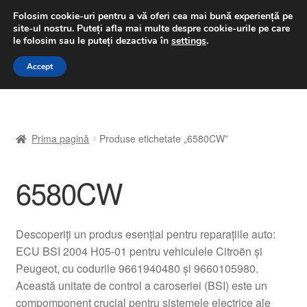
LIVRARE de la 33 lei
Folosim cookie-uri pentru a vă oferi cea mai bună experiență pe
site-ul nostru.
Puteți afla mai multe despre cookie-urile pe care
luni-vineri 9 a.m. - 4 p.m.
031 229 6816
le folosim sau le puteți dezactiva în
settings
.
Sari
Sari
Accept
Meniu
la
la
navigare
conținut
Prima pagină
Prima pagină
Produse etichetate „6580CW”
A lua legatura
6580CW
Contul meu
Coș
Descoperiți un produs esențial pentru reparațiile auto:
ECU BSI 2004 H05-01 pentru vehiculele Citroën și
Despre noi
Peugeot, cu codurile 9661940480 și 9660105980.
Această unitate de control a caroseriei (BSI) este un
Finalizare comandă
compomponent crucial pentru sistemele electrice ale