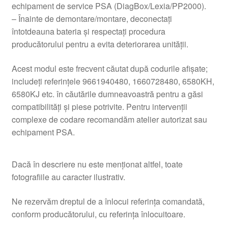
echipament de service PSA (DiagBox/Lexia/PP2000).
– Înainte de demontare/montare, deconectați
întotdeauna bateria și respectați procedura
producătorului pentru a evita deteriorarea unității.
Acest modul este frecvent căutat după codurile afișate;
includeți referințele 9661940480, 1660728480, 6580KH,
6580KJ etc. în căutările dumneavoastră pentru a găsi
compatibilități și piese potrivite. Pentru intervenții
complexe de codare recomandăm atelier autorizat sau
echipament PSA.
Dacă în descriere nu este menționat altfel, toate
fotografiile au caracter ilustrativ.
Ne rezervăm dreptul de a înlocui referința comandată,
conform producătorului, cu referința înlocuitoare.