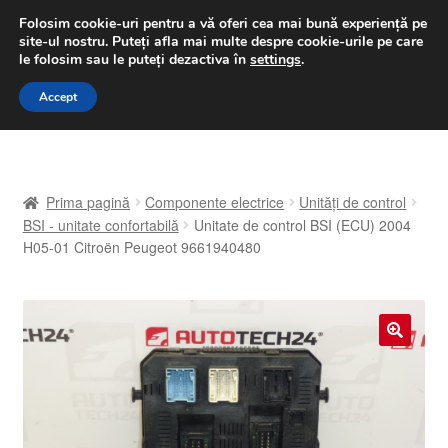
LIVRARE de la 33 lei
Folosim cookie-uri pentru a vă oferi cea mai bună experiență pe
site-ul nostru.
Puteți afla mai multe despre cookie-urile pe care
luni-vineri 9 a.m. - 4 p.m.
031 229 6816
le folosim sau le puteți dezactiva în
settings
.
Sari
Sari
Accept
Meniu
la
la
navigare
conținut
Prima pagină
Prima pagină
Componente electrice
Unități de control
A lua legatura
BSI - unitate confortabilă
Unitate de control BSI (ECU) 2004
H05-01 Citroën Peugeot 9661940480
Contul meu
Coș
🔍
Despre noi
Finalizare comandă