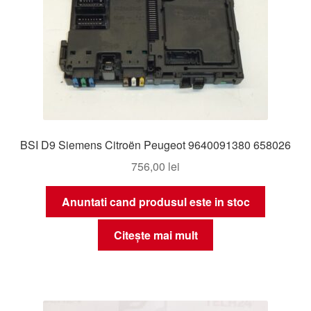
BSI D9 Siemens Citroën Peugeot 9640091380 658026
756,00
lei
Anuntati cand produsul este in stoc
Citește mai mult