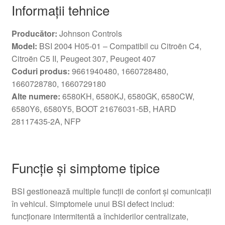
Informații tehnice
Producător:
Johnson Controls
Model:
BSI 2004 H05-01 – Compatibil cu Citroën C4,
Citroën C5 II, Peugeot 307, Peugeot 407
Coduri produs:
9661940480, 1660728480,
1660728780, 1660729180
Alte numere:
6580KH, 6580KJ, 6580GK, 6580CW,
6580Y6, 6580Y5, BOOT 21676031-5B, HARD
28117435-2A, NFP
Funcție și simptome tipice
BSI gestionează multiple funcții de confort și comunicații
în vehicul. Simptomele unui BSI defect includ:
funcționare intermitentă a închiderilor centralizate,