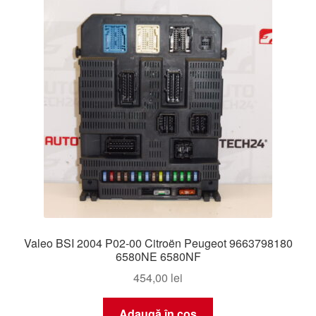
Valeo BSI 2004 P02-00 Citroën Peugeot 9663798180
6580NE 6580NF
454,00
lei
Adaugă în coș