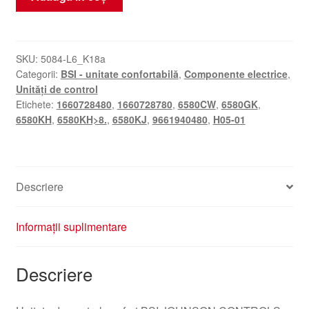
Unitate
de
control
BSI
SKU:
5084-L6_K18a
Categorii:
BSI - unitate confortabilă
,
Componente electrice
,
(ECU)
Unități de control
2004
Etichete:
1660728480
,
1660728780
,
6580CW
,
6580GK
,
H05-
6580KH
,
6580KH>8.
,
6580KJ
,
9661940480
,
H05-01
01
Citroën
Peugeot
9661940480
Descriere
Informații suplimentare
Descriere