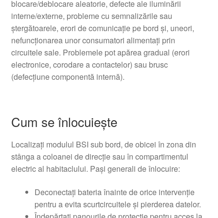
blocare/deblocare aleatorie, defecte ale iluminării
interne/externe, probleme cu semnalizările sau
ștergătoarele, erori de comunicație pe bord și, uneori,
nefuncționarea unor consumatori alimentați prin
circuitele sale. Problemele pot apărea gradual (erori
electronice, corodare a contactelor) sau brusc
(defecțiune componentă internă).
Cum se înlocuiește
Localizați modulul BSI sub bord, de obicei în zona din
stânga a coloanei de direcție sau în compartimentul
electric al habitaclului. Pași generali de înlocuire:
Deconectați bateria înainte de orice intervenție
pentru a evita scurtcircuitele și pierderea datelor.
Îndepărtați panourile de protecție pentru acces la