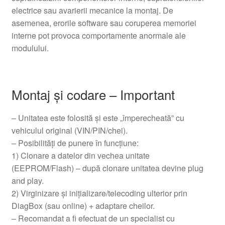
electrice sau avarierii mecanice la montaj. De
asemenea, erorile software sau coruperea memoriei
interne pot provoca comportamente anormale ale
modulului.
Montaj și codare – Important
– Unitatea este folosită și este „împerecheată” cu
vehiculul original (VIN/PIN/chei).
– Posibilități de punere în funcțiune:
1) Clonare a datelor din vechea unitate
(EEPROM/Flash) – după clonare unitatea devine plug
and play.
2) Virginizare și inițializare/telecoding ulterior prin
DiagBox (sau online) + adaptare cheilor.
– Recomandat a fi efectuat de un specialist cu