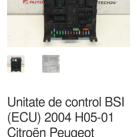
Livrare
Livrare în toată lumea
Plângere
Plățile
Politică de confidențialitate
Procedura de reclamație
Unitate de control BSI
Termeni si conditii
(ECU) 2004 H05-01
Citroën Peugeot