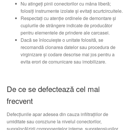
Nu atingeți pinii conectorilor cu mâna liberă;
folosiți instrumente izolate și evitați scurtcircuitele.
Respectați cu atenție ordinele de demontare și
cuplurile de strângere indicate de producător
pentru elementele de prindere ale carcasei.
Dacă se înlocuiește o unitate folosită, se
recomandă clonarea datelor sau procedura de
virginizare și codare descrise mai jos pentru a
evita erori de comunicare sau imobilizare.
De ce se defectează cel mai
frecvent
Defecțiunile apar adesea din cauza infiltrațiilor de
umiditate sau coroziune la nivelul conectorilor,
supraîncălzirii componentelor interne, supratensiunilor