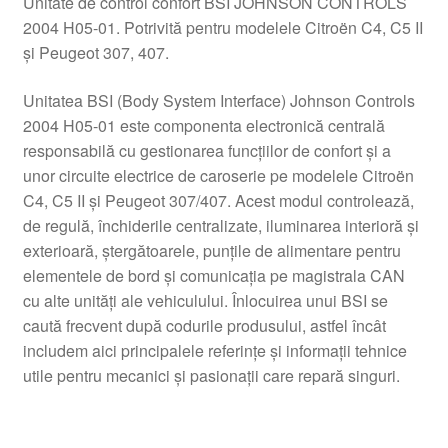
Unitate de control confort BSI JOHNSON CONTROLS
2004 H05-01. Potrivită pentru modelele Citroën C4, C5 II
și Peugeot 307, 407.
Unitatea BSI (Body System Interface) Johnson Controls
2004 H05-01 este componenta electronică centrală
responsabilă cu gestionarea funcțiilor de confort și a
unor circuite electrice de caroserie pe modelele Citroën
C4, C5 II și Peugeot 307/407. Acest modul controlează,
de regulă, închiderile centralizate, iluminarea interioră și
exterioară, ștergătoarele, punțile de alimentare pentru
elementele de bord și comunicația pe magistrala CAN
cu alte unități ale vehiculului. Înlocuirea unui BSI se
caută frecvent după codurile produsului, astfel încât
includem aici principalele referințe și informații tehnice
utile pentru mecanici și pasionații care repară singuri.