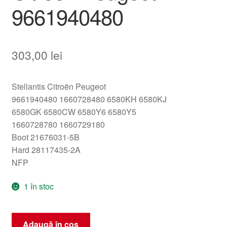
9661940480
303,00
lei
Stellantis Citroën Peugeot
9661940480 1660728480 6580KH 6580KJ
6580GK 6580CW 6580Y6 6580Y5
1660728780 1660729180
Boot 21676031-5B
Hard 28117435-2A
NFP
1 în stoc
Cantitate
Adaugă în coș