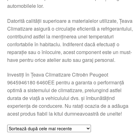
automobilele lor.
Livrare
Datorită calității superioare a materialelor utilizate, Țeava
Livrare în toată lumea
Climatizare asigură o circulație eficientă a refrigerantului,
contribuind astfel la menținerea unei temperaturi
Plângere
confortabile în habitaclu. Indiferent dacă efectuați o
reparație sau o înlocuire, acest component este un must-
have pentru orice atelier auto sau garaj personal.
Plățile
Investiți în Țeava Climatizare Citroën Peugeot
Politică de confidențialitate
9645946180 6460EE pentru a garanta o performanță
optimă a sistemului de climatizare, prelungind astfel
Procedura de reclamație
durata de viață a vehiculului dvs. și îmbunătățind
experiența de conducere. Nu ratați ocazia de a adăuga
Termeni si conditii
acest produs fiabil la kitul dumneavoastră de unelte!