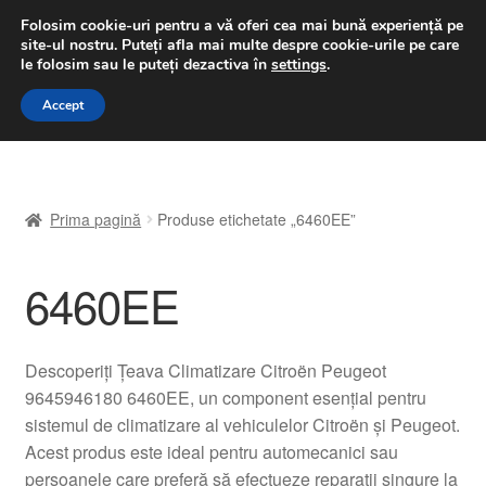
LIVRARE de la 33 lei
Folosim cookie-uri pentru a vă oferi cea mai bună experiență pe
site-ul nostru.
Puteți afla mai multe despre cookie-urile pe care
luni-vineri 9 a.m. - 4 p.m.
031 229 6816
le folosim sau le puteți dezactiva în
settings
.
Sari
Sari
Accept
Meniu
la
la
navigare
conținut
Prima pagină
Prima pagină
Produse etichetate „6460EE”
A lua legatura
6460EE
Contul meu
Coș
Descoperiți Țeava Climatizare Citroën Peugeot
9645946180 6460EE, un component esențial pentru
Despre noi
sistemul de climatizare al vehiculelor Citroën și Peugeot.
Acest produs este ideal pentru automecanici sau
Finalizare comandă
persoanele care preferă să efectueze reparații singure la