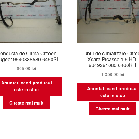
onductă de Climă Citroën
Tubul de climatizare Citr
ugeot 9640388580 6460SL
Xsara Picasso 1.6 HDI
9649291080 6460KH
605,00
lei
1 059,00
lei
Anuntati cand produsul
Anuntati cand produsul
este in stoc
este in stoc
Citește mai mult
Citește mai mult