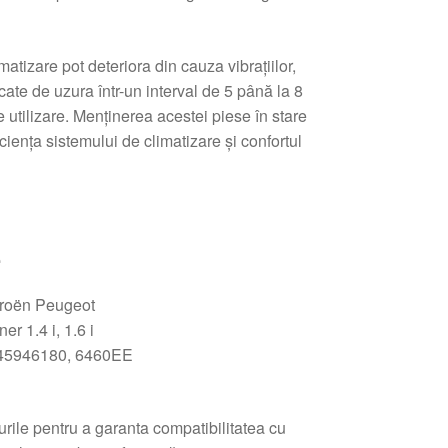
atizare pot deteriora din cauza vibrațiilor,
ocate de uzura într-un interval de 5 până la 8
de utilizare. Menținerea acestei piese în stare
ciența sistemului de climatizare și confortul
e
roën Peugeot
er 1.4 i, 1.6 i
5946180, 6460EE
durile pentru a garanta compatibilitatea cu