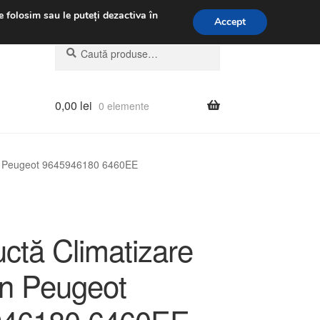
.m.
031 229 6816
e folosim sau le puteți dezactiva în
Accept
Caută
Caută
după:
0,00
lei
0 elemente
ën Peugeot 9645946180 6460EE
ctă Climatizare
ën Peugeot