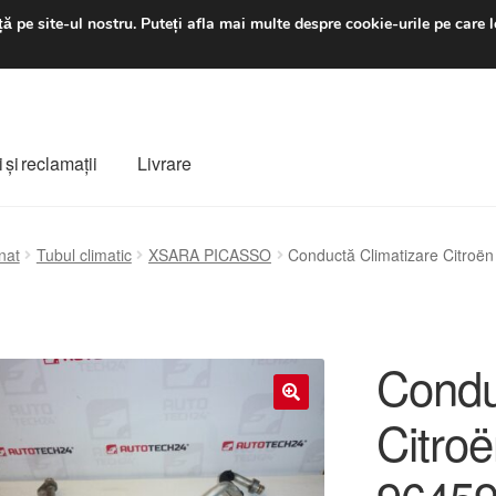
luni-vineri 9 a.m. - 4 p
ă pe site-ul nostru.
Puteți afla mai multe despre cookie-urile pe care l
 şi reclamații
Livrare
ș
Despre noi
Finalizare comandă
Livrare
Livrare în toată lumea
nat
Tubul climatic
XSARA PICASSO
Conductă Climatizare Citro
e
Procedura de reclamație
Termeni si conditii
Condu
Citro
🔍