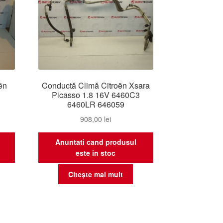
oën
Conductă Climă Citroën Xsara
Picasso 1.8 16V 6460C3
6460LR 646059
908,00
lei
Anuntati cand produsul
este in stoc
Citește mai mult