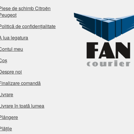
Piese de schimb Citroën
Peugeot
Politică de confidențialitate
A lua legatura
Contul meu
Coș
Despre noi
Finalizare comandă
Livrare
Livrare în toată lumea
Plângere
Plățile