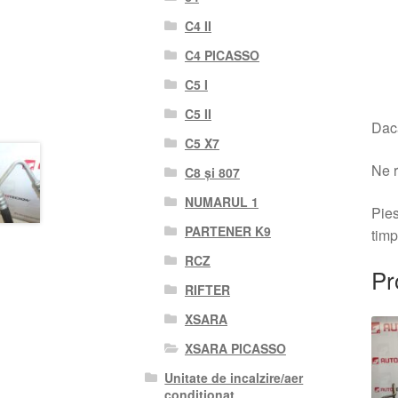
C4 II
C4 PICASSO
C5 I
C5 II
Dacă
C5 X7
Ne r
C8 și 807
NUMARUL 1
Pies
PARTENER K9
timp
RCZ
Pr
RIFTER
XSARA
XSARA PICASSO
Unitate de incalzire/aer
conditionat