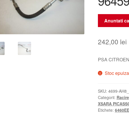
9645
Anuntati ca
242,00
lei
PSA CITROEN
Stoc epuiza
SKU:
4699-AH8
Categorii:
Racire
XSARA PICASS
Etichete:
6460E