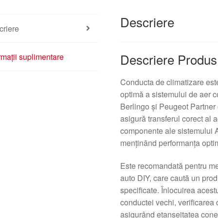
Descriere
criere
Descriere Produs
rmații suplimentare
Conducta de climatizare est
optimă a sistemului de aer c
Berlingo și Peugeot Partner 
asigură transferul corect al ag
componente ale sistemului A
menținând performanța optimă
Este recomandată pentru meca
auto DIY, care caută un prod
specificate. Înlocuirea aces
conductei vechi, verificarea 
asigurând etanșeitatea conex