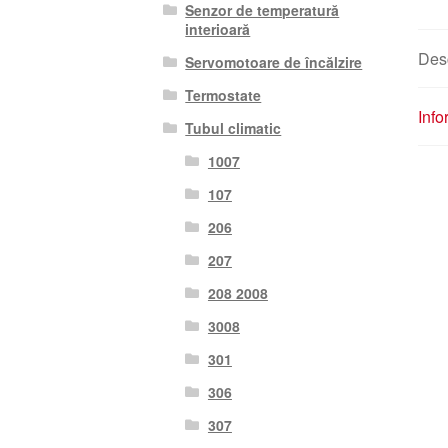
Senzor de temperatură
interioară
Des
Servomotoare de încălzire
Termostate
Info
Tubul climatic
1007
107
206
207
208 2008
3008
301
306
307