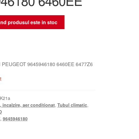
946180 6460EE
nd produsul este in stoc
 PEUGEOT 9645946180 6460EE 6477Z6
t
_K21a
, incalzire, aer conditionat
,
Tubul climatic
,
O
E
,
9645946180