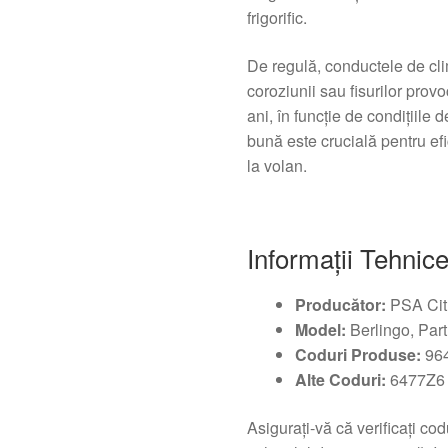
frigorific.
De regulă, conductele de clim
coroziunii sau fisurilor prov
ani, în funcție de condițiile 
bună este crucială pentru efi
la volan.
Informații Tehnic
Producător:
PSA Cit
Model:
Berlingo, Partn
Coduri Produse:
964
Alte Coduri:
6477Z6
Asigurați-vă că verificați co