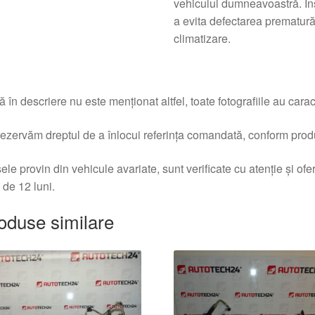
vehiculul dumneavoastră. Ins
a evita defectarea prematură
climatizare.
 în descriere nu este menționat altfel, toate fotografiile au caracte
ezervăm dreptul de a înlocui referința comandată, conform produc
ele provin din vehicule avariate, sunt verificate cu atenție și of
 de 12 luni.
oduse similare