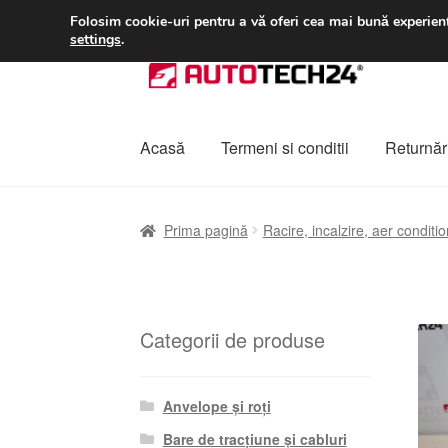
LIVRARE de la 33 lei
Folosim cookie-uri pentru a vă oferi cea mai bună experienț
settings
.
Sari
Sari
la
la
navigare
conținut
Acasă
Termeni si conditii
Returnări
Prima pagină
A lua legatura
Contul meu
Co
Prima pagină
Racire, incalzire, aer conditio
Plângere
Plățile
Politică de confidențialitat
Categorii de produse
Anvelope și roți
Bare de tracțiune și cabluri