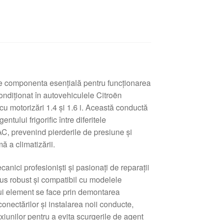
e componenta esențială pentru funcționarea
ondiționat în autovehiculele Citroën
cu motorizări 1.4 și 1.6 i. Această conductă
entului frigorific între diferitele
C, prevenind pierderile de presiune și
 a climatizării.
nici profesioniști și pasionați de reparații
us robust și compatibil cu modelele
tui element se face prin demontarea
conectărilor și instalarea noii conducte,
iunilor pentru a evita scurgerile de agent