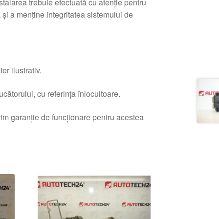
talarea trebuie efectuată cu atenție pentru
 și a menține integritatea sistemului de
r ilustrativ.
ătorului, cu referința înlocuitoare.
erim garanție de funcționare pentru acestea