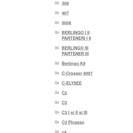
308
407
5008
BERLINGO I II
PARTENERI I II
BERLINGO III
PARTENER III
Berlingo K9
C-Crosser 4007
C-ELYSEE
C2
C3
C3 I și II și III
C3 Picasso
c4