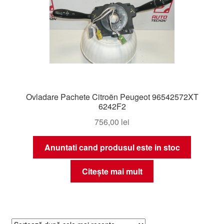
Ovladare Pachete Citroën Peugeot 96542572XT
6242F2
756,00
lei
Anuntati cand produsul este in stoc
Citește mai mult