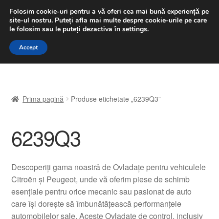
LIVRARE de la 33 lei
Folosim cookie-uri pentru a vă oferi cea mai bună experiență pe
site-ul nostru.
Puteți afla mai multe despre cookie-urile pe care
luni-vineri 9 a.m. - 4 p.m.
031 229 6816
le folosim sau le puteți dezactiva în
settings
.
Sari
Sari
Accept
Meniu
la
la
navigare
conținut
Prima pagină
Prima pagină
Produse etichetate „6239Q3”
A lua legatura
6239Q3
Contul meu
Coș
Descoperiți gama noastră de Ovladațe pentru vehiculele
Citroën și Peugeot, unde vă oferim piese de schimb
Despre noi
esențiale pentru orice mecanic sau pasionat de auto
care își dorește să îmbunătățească performanțele
Finalizare comandă
automobilelor sale. Aceste Ovladațe de control, inclusiv