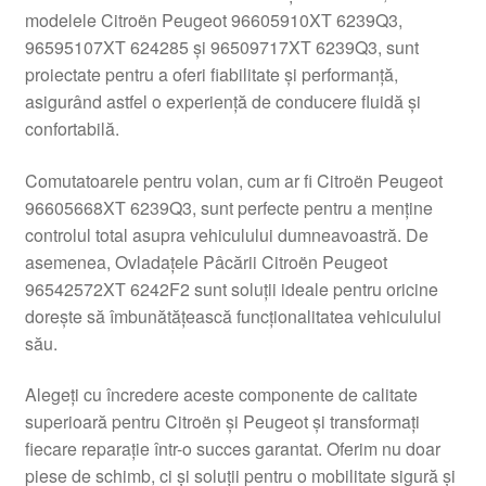
modelele Citroën Peugeot 96605910XT 6239Q3,
Livrare
96595107XT 624285 și 96509717XT 6239Q3, sunt
proiectate pentru a oferi fiabilitate și performanță,
Livrare în toată lumea
asigurând astfel o experiență de conducere fluidă și
confortabilă.
Plângere
Comutatoarele pentru volan, cum ar fi Citroën Peugeot
96605668XT 6239Q3, sunt perfecte pentru a menține
Plățile
controlul total asupra vehiculului dumneavoastră. De
asemenea, Ovladațele Pâcării Citroën Peugeot
Politică de confidențialitate
96542572XT 6242F2 sunt soluții ideale pentru oricine
dorește să îmbunătățească funcționalitatea vehiculului
Procedura de reclamație
său.
Termeni si conditii
Alegeți cu încredere aceste componente de calitate
superioară pentru Citroën și Peugeot și transformați
fiecare reparație într-o succes garantat. Oferim nu doar
piese de schimb, ci și soluții pentru o mobilitate sigură și