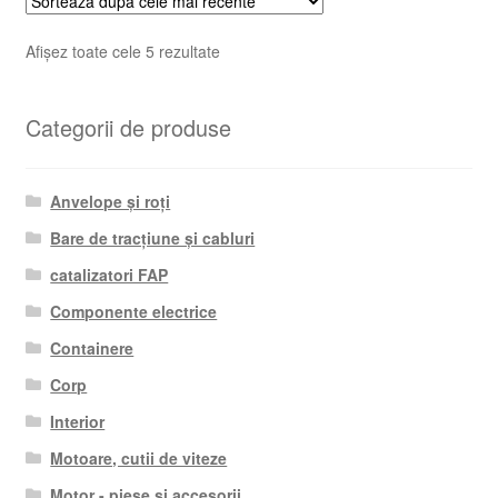
Sortat
Afișez toate cele 5 rezultate
după
cele
Categorii de produse
mai
recente
Anvelope și roți
Bare de tracțiune și cabluri
catalizatori FAP
Componente electrice
Containere
Corp
Interior
Motoare, cutii de viteze
Motor - piese si accesorii