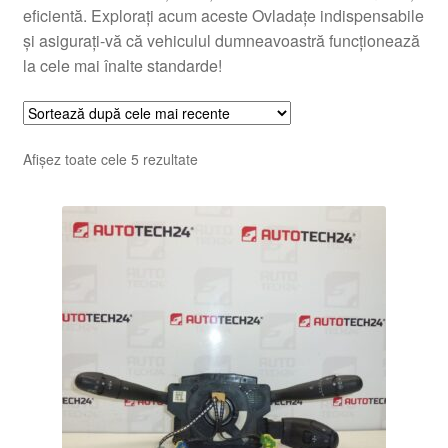
eficientă. Explorați acum aceste Ovladațe indispensabile
și asigurați-vă că vehiculul dumneavoastră funcționează
la cele mai înalte standarde!
Sortat
Afișez toate cele 5 rezultate
după
cele
mai
recente