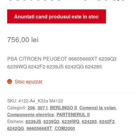
Anuntati cand produsul este in stoc
756,00
lei
PSA CITROEN PEUGEOT 96605668XT 6239Q3
6239WQ 6242F2 6239JS 6242QG 624285
Stoc epuizat
SKU:
4122-A4_K32a M4122
Categorii:
206
,
307 I
,
BERLINGO II
,
Comenzi la volan
,
Componente electrice
,
PARTENERUL II
Etichete:
6239JS
,
6239Q3
,
6239WQ
,
624285
,
6242F2
,
6242QG
,
96605668XT
,
COM2000