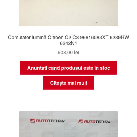
Comutator lumină Citroën C2 C3 96616083XT 6239HW
6242N1
908,00
lei
Anuntati cand produsul este in stoc
Citește mai mult