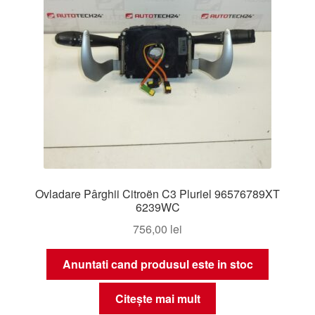
Ovladare Pârghii Citroën C3 Pluriel 96576789XT
6239WC
756,00
lei
Anuntati cand produsul este in stoc
Citește mai mult