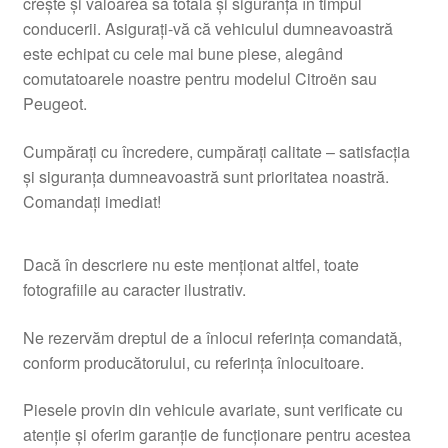
crește și valoarea sa totală și siguranța în timpul
conducerii. Asigurați-vă că vehiculul dumneavoastră
este echipat cu cele mai bune piese, alegând
comutatoarele noastre pentru modelul Citroën sau
Peugeot.
Cumpărați cu încredere, cumpărați calitate – satisfacția
și siguranța dumneavoastră sunt prioritatea noastră.
Comandați imediat!
Dacă în descriere nu este menționat altfel, toate
fotografiile au caracter ilustrativ.
Ne rezervăm dreptul de a înlocui referința comandată,
conform producătorului, cu referința înlocuitoare.
Piesele provin din vehicule avariate, sunt verificate cu
atenție și oferim garanție de funcționare pentru acestea