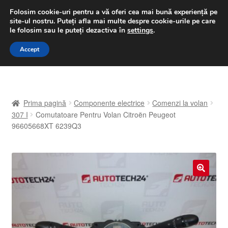
LIVRARE de la 33 lei
Folosim cookie-uri pentru a vă oferi cea mai bună experiență pe
site-ul nostru.
Puteți afla mai multe despre cookie-urile pe care
luni-vineri 9 a.m. - 4 p.m.
031 229 6816
le folosim sau le puteți dezactiva în
settings
.
Sari
Sari
Accept
Meniu
la
la
navigare
conținut
Prima pagină
Prima pagină
Componente electrice
Comenzi la volan
A lua legatura
307 I
Comutatoare Pentru Volan Citroën Peugeot
96605668XT 6239Q3
Contul meu
Coș
🔍
Despre noi
Finalizare comandă