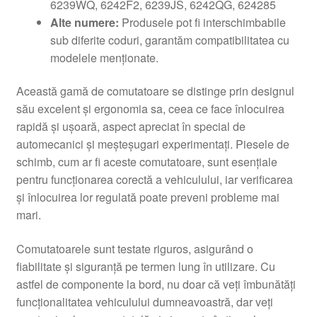
6239WQ, 6242F2, 6239JS, 6242QG, 624285
Alte numere:
Produsele pot fi interschimbabile
sub diferite coduri, garantăm compatibilitatea cu
modelele menționate.
Această gamă de comutatoare se distinge prin designul
său excelent și ergonomia sa, ceea ce face înlocuirea
rapidă și ușoară, aspect apreciat în special de
automecanici și meșteșugari experimentați. Piesele de
schimb, cum ar fi aceste comutatoare, sunt esențiale
pentru funcționarea corectă a vehiculului, iar verificarea
și înlocuirea lor regulată poate preveni probleme mai
mari.
Comutatoarele sunt testate riguros, asigurând o
fiabilitate și siguranță pe termen lung în utilizare. Cu
astfel de componente la bord, nu doar că veți îmbunătăți
funcționalitatea vehiculului dumneavoastră, dar veți