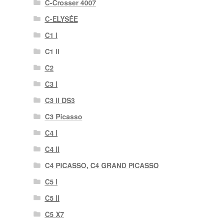
C-Crosser 4007
C-ELYSÉE
C1 I
C1 II
C2
C3 I
C3 II DS3
C3 Picasso
C4 I
C4 II
C4 PICASSO, C4 GRAND PICASSO
C5 I
C5 II
C5 X7