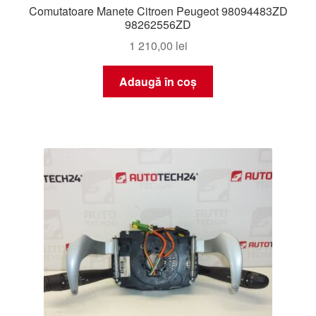
Comutatoare Manete Citroen Peugeot 98094483ZD
98262556ZD
1 210,00
lei
Adaugă în coș