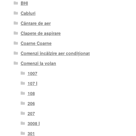
BHI
Cabluri
Cântare de aer
Clapete de aspirare
Coarne Coarne
Comenzi încălzire aer condiționat
Comenzi la volan
1007
107 I
108
206
207
3008 I
301