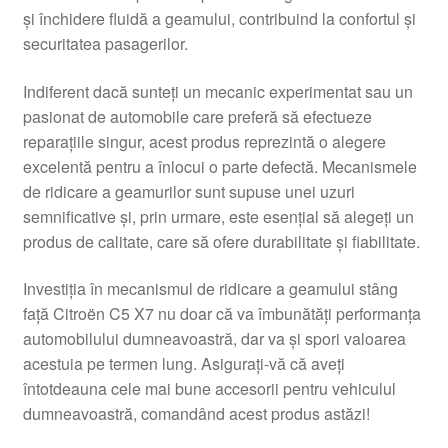
și închidere fluidă a geamului, contribuind la confortul și
Livrare
securitatea pasagerilor.
Livrare în toată lumea
Indiferent dacă sunteți un mecanic experimentat sau un
pasionat de automobile care preferă să efectueze
Plângere
reparațiile singur, acest produs reprezintă o alegere
excelentă pentru a înlocui o parte defectă. Mecanismele
de ridicare a geamurilor sunt supuse unei uzuri
Plățile
semnificative și, prin urmare, este esențial să alegeți un
produs de calitate, care să ofere durabilitate și fiabilitate.
Politică de confidențialitate
Investiția în mecanismul de ridicare a geamului stâng
Procedura de reclamație
față Citroën C5 X7 nu doar că va îmbunătăți performanța
automobilului dumneavoastră, dar va și spori valoarea
Termeni si conditii
acestuia pe termen lung. Asigurați-vă că aveți
întotdeauna cele mai bune accesorii pentru vehiculul
dumneavoastră, comandând acest produs astăzi!