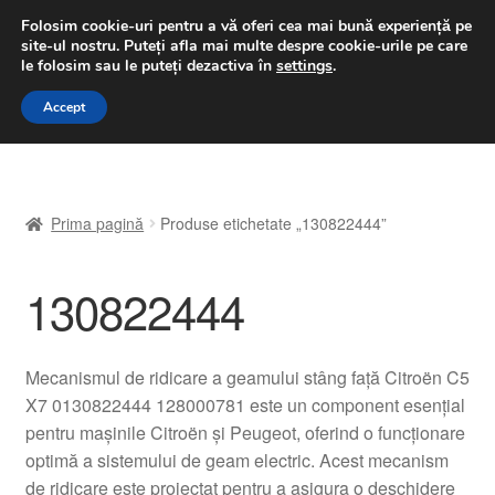
LIVRARE de la 33 lei
Folosim cookie-uri pentru a vă oferi cea mai bună experiență pe
site-ul nostru.
Puteți afla mai multe despre cookie-urile pe care
luni-vineri 9 a.m. - 4 p.m.
031 229 6816
le folosim sau le puteți dezactiva în
settings
.
Sari
Sari
Accept
Meniu
la
la
navigare
conținut
Prima pagină
Prima pagină
Produse etichetate „130822444”
A lua legatura
130822444
Contul meu
Coș
Mecanismul de ridicare a geamului stâng față Citroën C5
X7 0130822444 128000781 este un component esențial
Despre noi
pentru mașinile Citroën și Peugeot, oferind o funcționare
optimă a sistemului de geam electric. Acest mecanism
Finalizare comandă
de ridicare este proiectat pentru a asigura o deschidere