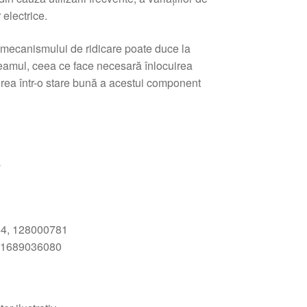
electrice.
mecanismului de ridicare poate duce la
geamul, ceea ce face necesară înlocuirea
rea într-o stare bună a acestui component
e
4, 128000781
 1689036080