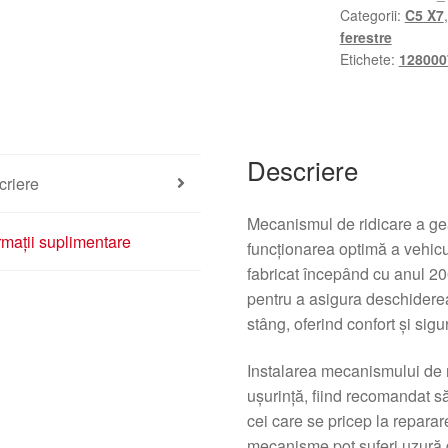
Categorii:
C5 X7
ferestre
Etichete:
128000
Descriere
criere
Mecanismul de ridicare a gea
rmații suplimentare
funcționarea optimă a vehic
fabricat începând cu anul 2
pentru a asigura deschiderea
stâng, oferind confort și sigur
Instalarea mecanismului de 
ușurință, fiind recomandat să
cei care se pricep la repara
mecanisme pot suferi uzură di