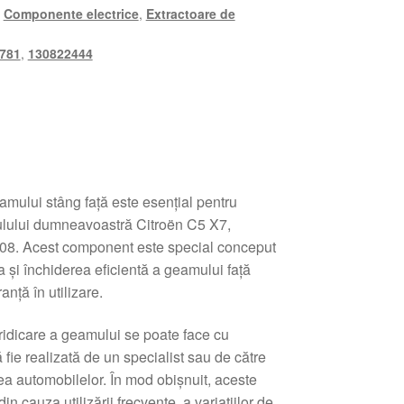
,
Componente electrice
,
Extractoare de
781
,
130822444
mului stâng față este esențial pentru
ulului dumneavoastră Citroën C5 X7,
008. Acest component este special conceput
 și închiderea eficientă a geamului față
anță în utilizare.
ridicare a geamului se poate face cu
 fie realizată de un specialist sau de către
rea automobilelor. În mod obișnuit, aceste
n cauza utilizării frecvente, a variațiilor de