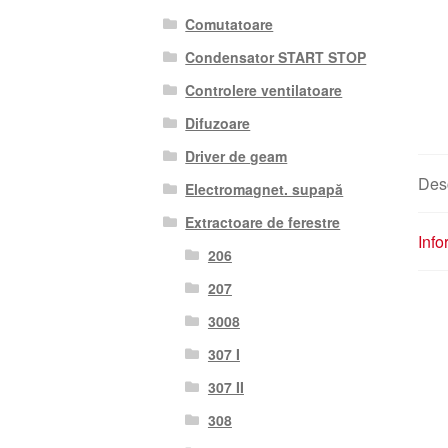
Comutatoare
Condensator START STOP
Controlere ventilatoare
Difuzoare
Driver de geam
Des
Electromagnet. supapă
Extractoare de ferestre
Info
206
207
3008
307 I
307 II
308