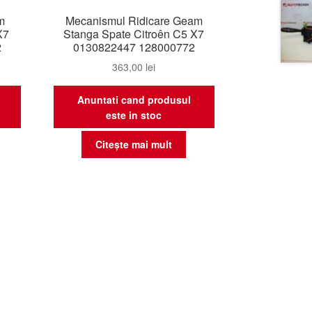
m
Mecanismul Ridicare Geam
X7
Stanga Spate Citroên C5 X7
2
0130822447 128000772
363,00
lei
Anuntati cand produsul
este in stoc
Citește mai mult