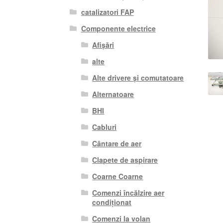
catalizatori FAP
Componente electrice
Afișări
alte
Alte drivere și comutatoare
Alternatoare
BHI
Cabluri
Cântare de aer
Clapete de aspirare
Coarne Coarne
Comenzi încălzire aer
condiționat
Comenzi la volan