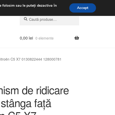
.m.
031 229 6816
e folosim sau le puteți dezactiva în
Accept
Caută
Caută
după:
0,00
lei
0 elemente
 Citroën C5 X7 0130822444 128000781
ism de ridicare
stânga față