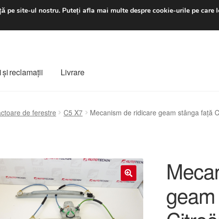
luni-vineri 9 a.m. - 4 p
ă pe site-ul nostru.
Puteți afla mai multe despre cookie-urile pe care l
 şi reclamații
Livrare
ș
Despre noi
Finalizare comandă
Livrare
Livrare în toată lumea
actoare de ferestre
C5 X7
Mecanism de ridicare geam stânga față
e
Procedura de reclamație
Termeni si conditii
Mecan
geam 
🔍