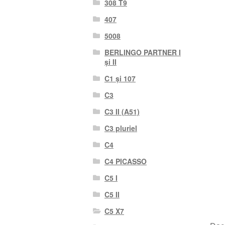
308 T9
407
5008
BERLINGO PARTNER I
și II
C1 și 107
C3
C3 II (A51)
C3 pluriel
C4
C4 PICASSO
C5 I
C5 II
C5 X7