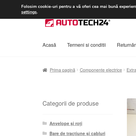
LIVRARE de la 33 lei
Folosim cookie-uri pentru a vă oferi cea mai bună experienț
settings
.
Sari
Sari
la
la
navigare
conținut
Acasă
Termeni si conditii
Returnări
Prima pagină
A lua legatura
Contul meu
Co
Prima pagină
Componente electrice
Extr
Plângere
Plățile
Politică de confidențialitat
Categorii de produse
Anvelope și roți
Bare de tracțiune și cabluri