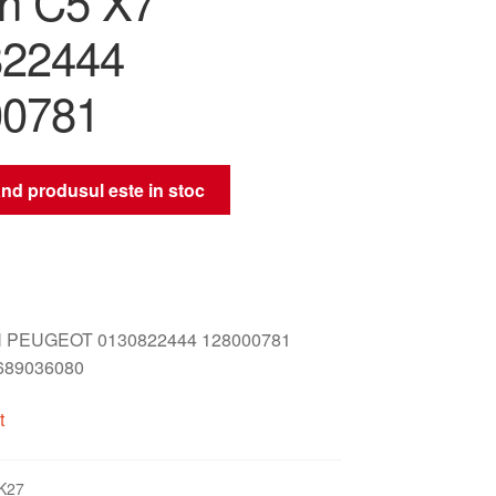
ën C5 X7
822444
00781
nd produsul este in stoc
 PEUGEOT 0130822444 128000781
689036080
t
K27