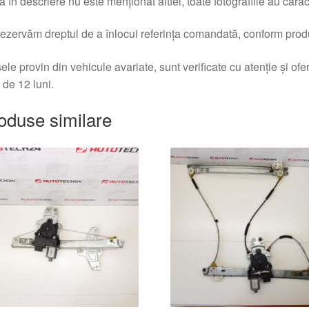
 în descriere nu este menționat altfel, toate fotografiile au caracte
ezervăm dreptul de a înlocui referința comandată, conform produc
ele provin din vehicule avariate, sunt verificate cu atenție și of
 de 12 luni.
oduse similare