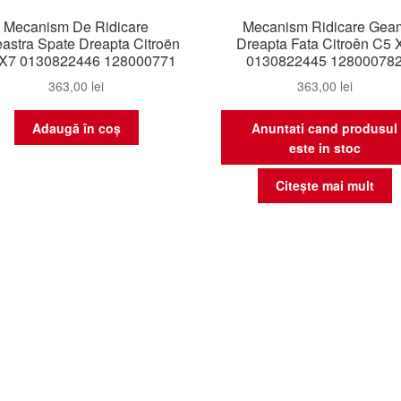
Mecanism De Ridicare
Mecanism Ridicare Gea
astra Spate Dreapta Citroën
Dreapta Fata Citroên C5 
X7 0130822446 128000771
0130822445 12800078
363,00
lei
363,00
lei
Adaugă în coș
Anuntati cand produsul
este in stoc
Citește mai mult