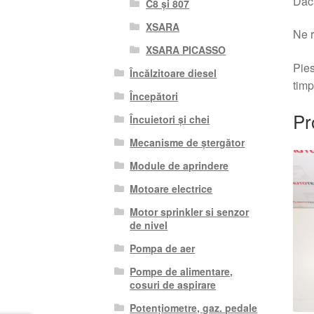
Dacă
C8 și 807
XSARA
Ne r
XSARA PICASSO
Pies
Încălzitoare diesel
timp
Începători
Pr
Încuietori și chei
Mecanisme de ștergător
Module de aprindere
Motoare electrice
Motor sprinkler si senzor
de nivel
Pompa de aer
Pompe de alimentare,
cosuri de aspirare
Potențiometre, gaz. pedale