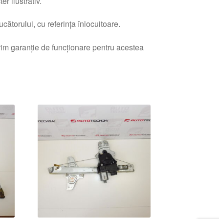
r ilustrativ.
ătorului, cu referința înlocuitoare.
erim garanție de funcționare pentru acestea