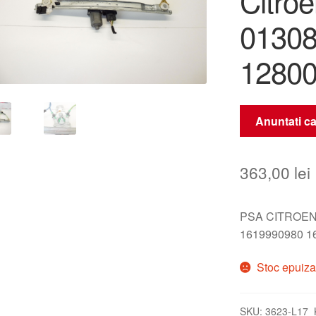
Citro
0130
1280
Anuntati ca
363,00
lei
PSA CITROEN
1619990980 1
Stoc epuiza
SKU:
3623-L17_