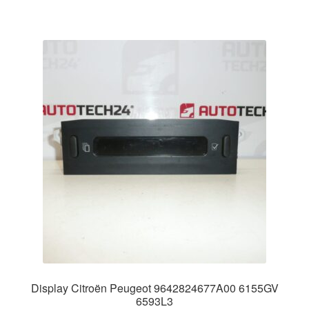
Display Citroën Peugeot 9642824677A00 6155GV
6593L3