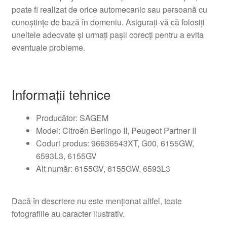
poate fi realizat de orice automecanic sau persoană cu
cunoștințe de bază în domeniu. Asigurați-vă că folosiți
uneltele adecvate și urmați pașii corecți pentru a evita
eventuale probleme.
Informații tehnice
Producător: SAGEM
Model: Citroën Berlingo II, Peugeot Partner II
Coduri produs: 96636543XT, G00, 6155GW,
6593L3, 6155GV
Alt număr: 6155GV, 6155GW, 6593L3
Dacă în descriere nu este menționat altfel, toate
fotografiile au caracter ilustrativ.