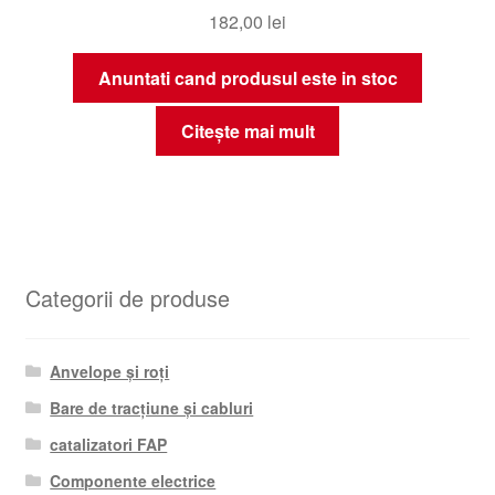
182,00
lei
Anuntati cand produsul este in stoc
Citește mai mult
Categorii de produse
Anvelope și roți
Bare de tracțiune și cabluri
catalizatori FAP
Componente electrice