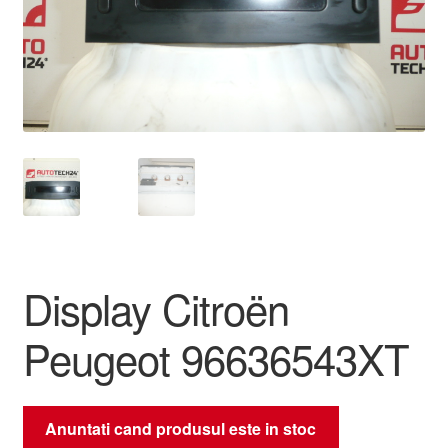
Livrare
Livrare în toată lumea
Plângere
Plățile
Politică de confidențialitate
Display Citroën
Procedura de reclamație
Peugeot 96636543XT
Termeni si conditii
Anuntati cand produsul este in stoc