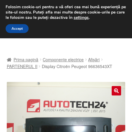
LIVRARE de la 33 lei
Folosim cookie-uri pentru a vă oferi cea mai bună experiență pe
site-ul nostru.
Puteți afla mai multe despre cookie-urile pe care
luni-vineri 9 a.m. - 4 p.m.
031 229 6816
le folosim sau le puteți dezactiva în
settings
.
Sari
Sari
Accept
Meniu
la
la
navigare
conținut
Prima pagină
Prima pagină
Componente electrice
Afișări
A lua legatura
PARTENERUL II
Display Citroën Peugeot 96636543XT
Contul meu
Coș
🔍
Despre noi
Finalizare comandă