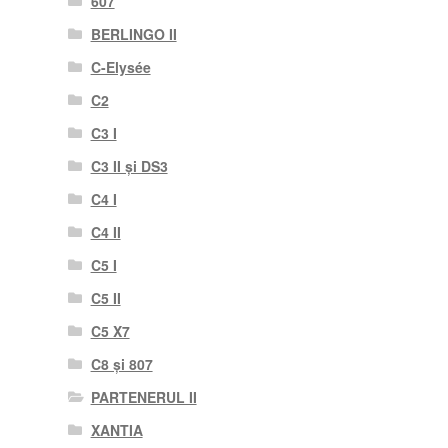
607
BERLINGO II
C-Elysée
C2
C3 I
C3 II și DS3
C4 I
C4 II
C5 I
C5 II
C5 X7
C8 și 807
PARTENERUL II
XANTIA