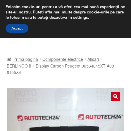
LIVRARE de la 33 lei
Folosim cookie-uri pentru a vă oferi cea mai bună experiență pe
site-ul nostru.
Puteți afla mai multe despre cookie-urile pe care
luni-vineri 9 a.m. - 4 p.m.
031 229 6816
le folosim sau le puteți dezactiva în
settings
.
Sari
Sari
Accept
Meniu
la
la
navigare
conținut
Prima pagină
Prima pagină
Componente electrice
Afișări
A lua legatura
BERLINGO II
Display Citroën Peugeot 96564645XT A00
6155X4
Contul meu
Coș
🔍
Despre noi
Finalizare comandă