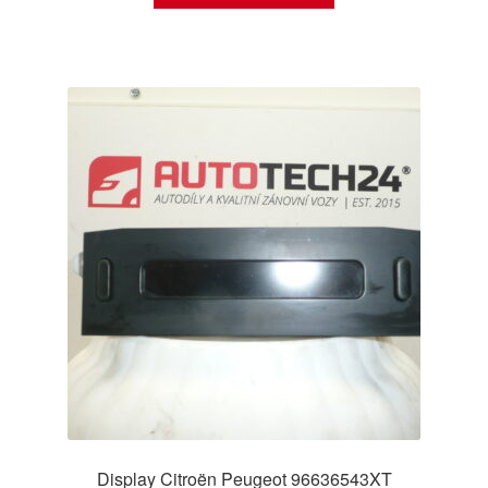
Display Citroën Peugeot 96636543XT