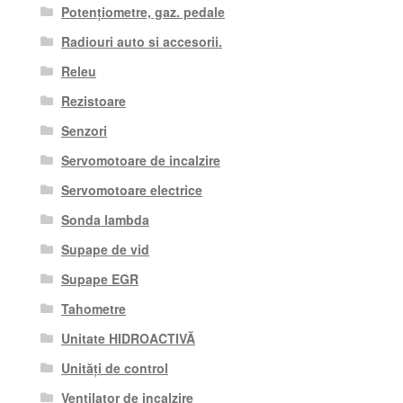
Potențiometre, gaz. pedale
Radiouri auto si accesorii.
Releu
Rezistoare
Senzori
Servomotoare de incalzire
Servomotoare electrice
Sonda lambda
Supape de vid
Supape EGR
Tahometre
Unitate HIDROACTIVĂ
Unități de control
Ventilator de incalzire