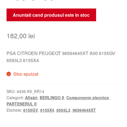
Anuntati cand produsul este in stoc
182,00
lei
PSA CITROEN PEUGEOT 96564645XT A00 6155GV
6593L3 6155X4
Stoc epuizat
SKU:
4436-K5_KR14
Categorii:
Afișări
,
BERLINGO II
,
Componente electrice
,
PARTENERUL II
Etichete:
6155GV
,
6155X4
,
6593L3
,
96564645XT