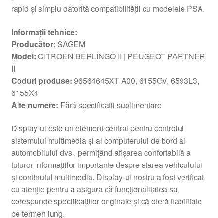
rapid și simplu datorită compatibilității cu modelele PSA.
Informații tehnice:
Producător:
SAGEM
Model:
CITROEN BERLINGO II | PEUGEOT PARTNER
II
Coduri produse:
96564645XT A00, 6155GV, 6593L3,
6155X4
Alte numere:
Fără specificații suplimentare
Display-ul este un element central pentru controlul
sistemului multimedia și al computerului de bord al
automobilului dvs., permițând afișarea confortabilă a
tuturor informațiilor importante despre starea vehiculului
și conținutul multimedia. Display-ul nostru a fost verificat
cu atenție pentru a asigura că funcționalitatea sa
corespunde specificațiilor originale și că oferă fiabilitate
pe termen lung.