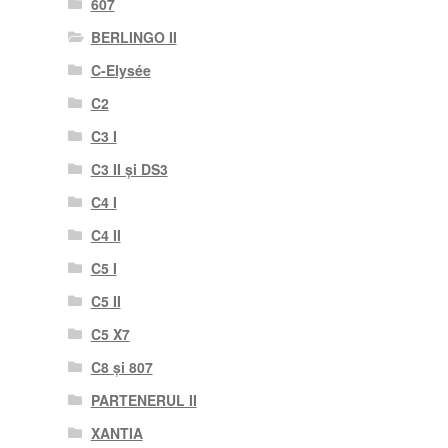
607
BERLINGO II
C-Elysée
C2
C3 I
C3 II și DS3
C4 I
C4 II
C5 I
C5 II
C5 X7
C8 și 807
PARTENERUL II
XANTIA