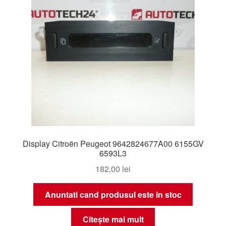
Display Citroën Peugeot 9642824677A00 6155GV
6593L3
182,00
lei
Anuntati cand produsul este in stoc
Citește mai mult