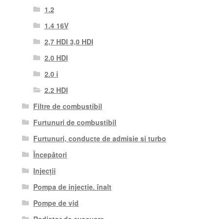
1.2
1.4 16V
2,7 HDI 3,0 HDI
2.0 HDI
2.0 i
2.2 HDI
Filtre de combustibil
Furtunuri de combustibil
Furtunuri, conducte de admisie si turbo
Începători
Injecții
Pompa de injectie. înalt
Pompe de vid
Radiator de evacuare