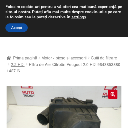
LIVRARE de la 33 lei
Folosim cookie-uri pentru a vă oferi cea mai bună experiență pe
site-ul nostru.
Puteți afla mai multe despre cookie-urile pe care
luni-vineri 9 a.m. - 4 p.m.
031 229 6816
le folosim sau le puteți dezactiva în
settings
.
Sari
Sari
Accept
Meniu
la
la
navigare
conținut
Prima pagină
Prima pagină
Motor - piese si accesorii
Cutii de filtrare
A lua legatura
2.2 HDI
Filtru de Aer Citroën Peugeot 2.0 HDi 9643853880
1427J6
Contul meu
Coș
🔍
Despre noi
Finalizare comandă