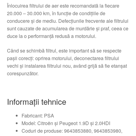
Înlocuirea filtrului de aer este recomandată la fiecare
20.000 – 30.000 km, în funcție de condițiile de
conducere și de mediu. Defecțiunile frecvente ale filtrului
sunt cauzate de acumularea de murdărie și praf, ceea ce
duce la o performanță redusă a motorului.
Când se schimbă filtrul, este important să se respecte
pașii corecți: oprirea motorului, deconectarea filtrului
vechi și instalarea filtrului nou, având grijă să fie etanșat
corespunzător.
Informații tehnice
Fabricant: PSA
Model: Citroën și Peugeot 1.9D și 2.0HDI
Coduri de produse: 9643853880, 9643853980,