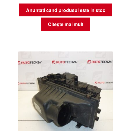
Anuntati cand produsul este in stoc
Citește mai mult