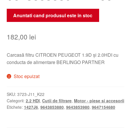
Anuntati cand produsul este in stoc
182,00
lei
Carcasă filtru CITROEN PEUGEOT 1.9D și 2.0HDI cu
conducta de alimentare BERLINGO PARTNER
Stoc epuizat
SKU:
3723-J11_K22
Categorii:
2.2 HDI
,
Cutii de filtrare
,
Motor - piese si accesorii
Etichete:
1427J6
,
9643853880
,
9643853980
,
9647154680