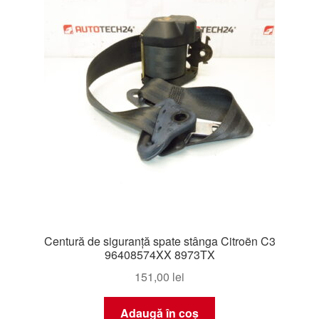
Centură de siguranță spate stânga Citroën C3
96408574XX 8973TX
151,00
lei
Adaugă în coș