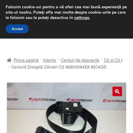
LIVRARE de la 33 lei
Folosim cookie-uri pentru a vă oferi cea mai bună experiență pe
site-ul nostru.
Puteți afla mai multe despre cookie-urile pe care
luni-vineri 9 a.m. - 4 p.m.
031 229 6816
le folosim sau le puteți dezactiva în
settings
.
Sari
Sari
Accept
Meniu
la
la
navigare
conținut
Prima pagină
Prima pagină
Interior
Centuri de siguranță
C2 și C3 I
A lua legatura
Centură Dreaptă Citroën C3 96803594XX 8974QS
Contul meu
Coș
🔍
Despre noi
Finalizare comandă