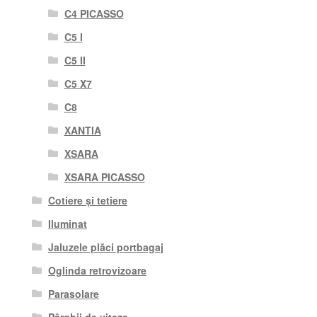
C4 PICASSO
C5 I
C5 II
C5 X7
C8
XANTIA
XSARA
XSARA PICASSO
Cotiere și tetiere
Iluminat
Jaluzele plăci portbagaj
Oglinda retrovizoare
Parasolare