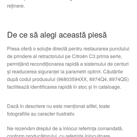
reținere.
De ce să alegi această piesă
Piesa oferă o soluție directă pentru restaurarea punctului
de prindere al retractorului pe Citroën C3 prima serie,
permițând recondiționarea rapidă a sistemului de centuri
și readucerea siguranței la parametri optimi. Căutările
după codul produsului (96803594XX, 8974Q4, 8974QS)
facilitează identificarea rapidă în stoc și în cataloage.
Dacă în descriere nu este menționat altfel, toate
fotografiile au caracter ilustrativ.
Ne rezervăm dreptul de a înlocui referința comandată,
conform producătorului, cu referința înlocuitoare.