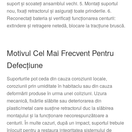
suport și scoateți ansamblul vechi. 5. Montați suportul
nou, fixați retractorul și asigurați toate prinderile. 6.
Reconectați bateria și verificați funcționarea centurii:
extindere și retragere netedă, blocare la tracțiune bruscă.
Motivul Cel Mai Frecvent Pentru
Defecțiune
Suporturile pot ceda din cauza coroziunii locale,
coroziunii prin umiditate în habitaclu sau din cauza
deformării produse în urma unei coliziuni. Uzura
mecanică, fixările slăbite sau deteriorarea din
plastic/metal care susține retractorul duc la slăbirea
montajului și la funcționare necorespunzătoare a
centurii. În multe cazuri, după un impact, suportul trebuie
înlocuit pentru a restaura integritatea sistemului de