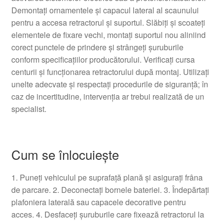
Demontați ornamentele și capacul lateral al scaunului
pentru a accesa retractorul și suportul. Slăbiți și scoateți
elementele de fixare vechi, montați suportul nou aliniind
corect punctele de prindere și strângeți șuruburile
conform specificațiilor producătorului. Verificați cursa
centurii și funcționarea retractorului după montaj. Utilizați
unelte adecvate și respectați procedurile de siguranță; în
caz de incertitudine, intervenția ar trebui realizată de un
specialist.
Cum se înlocuiește
1. Puneți vehiculul pe suprafață plană și asigurați frâna
de parcare. 2. Deconectați bornele bateriei. 3. Îndepărtați
plafoniera laterală sau capacele decorative pentru
acces. 4. Desfaceți șuruburile care fixează retractorul la