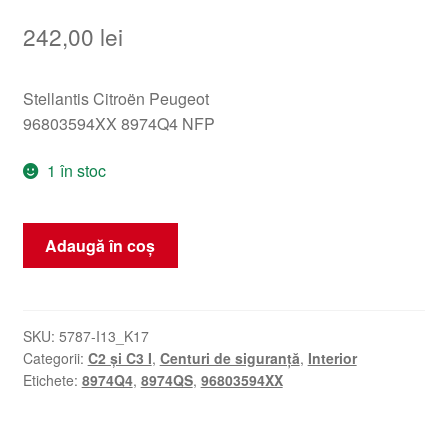
242,00
lei
Stellantis Citroën Peugeot
96803594XX 8974Q4 NFP
1 în stoc
Cantitate
Adaugă în coș
Centură
Dreaptă
Citroën
C3
SKU:
5787-I13_K17
Categorii:
C2 și C3 I
,
Centuri de siguranță
,
Interior
96803594XX
Etichete:
8974Q4
,
8974QS
,
96803594XX
8974QS