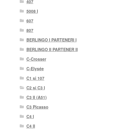
407
5008 I
607
807
BERLINGO I PARTENERI I
BERLINGO II PARTENER II
C-Crosser
C-Elysée
C1 și 107
C2 și C3 I
C3 II (A51)
C3 Picasso
C4 I
C4 II