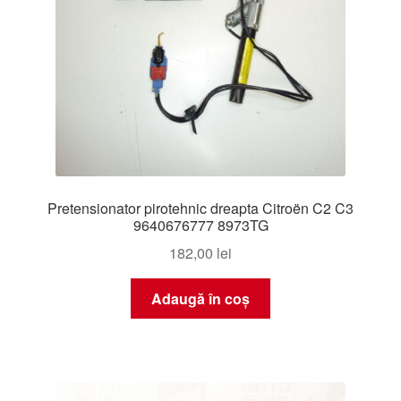
Pretensionator pirotehnic dreapta Citroën C2 C3
9640676777 8973TG
182,00
lei
Adaugă în coș